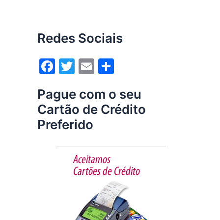
Redes Sociais
F
T
E
S
a
w
m
h
Pague com o seu
c
itt
ai
ar
Cartão de Crédito
e
er
l
e
Preferido
b
o
o
k