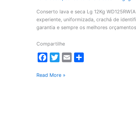
Conserto lava e seca Lg 12Kg WD125RW(A),
experiente, uniformizada, crachá de identifi
garantia e sempre os melhores orçamentos
Compartilhe
F
T
E
S
a
w
m
h
c
itt
ai
ar
Conserto
Read More »
lava
e
er
l
e
e
b
seca
o
Lg
o
12Kg
WD1252RW(A)
k