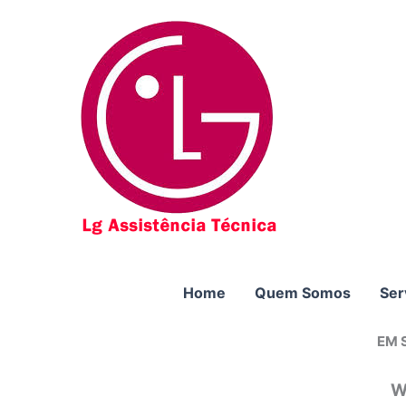
Ir
para
o
conteúdo
Home
Quem Somos
Ser
EM 
W