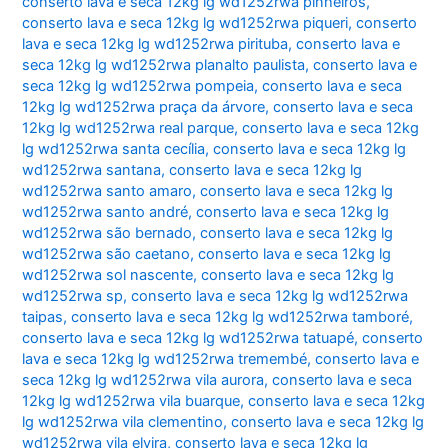
conserto lava e seca 12kg lg wd1252rwa pinheiros
,
conserto lava e seca 12kg lg wd1252rwa piqueri
,
conserto
lava e seca 12kg lg wd1252rwa pirituba
,
conserto lava e
seca 12kg lg wd1252rwa planalto paulista
,
conserto lava e
seca 12kg lg wd1252rwa pompeia
,
conserto lava e seca
12kg lg wd1252rwa praça da árvore
,
conserto lava e seca
12kg lg wd1252rwa real parque
,
conserto lava e seca 12kg
lg wd1252rwa santa cecília
,
conserto lava e seca 12kg lg
wd1252rwa santana
,
conserto lava e seca 12kg lg
wd1252rwa santo amaro
,
conserto lava e seca 12kg lg
wd1252rwa santo andré
,
conserto lava e seca 12kg lg
wd1252rwa são bernado
,
conserto lava e seca 12kg lg
wd1252rwa são caetano
,
conserto lava e seca 12kg lg
wd1252rwa sol nascente
,
conserto lava e seca 12kg lg
wd1252rwa sp
,
conserto lava e seca 12kg lg wd1252rwa
taipas
,
conserto lava e seca 12kg lg wd1252rwa tamboré
,
conserto lava e seca 12kg lg wd1252rwa tatuapé
,
conserto
lava e seca 12kg lg wd1252rwa tremembé
,
conserto lava e
seca 12kg lg wd1252rwa vila aurora
,
conserto lava e seca
12kg lg wd1252rwa vila buarque
,
conserto lava e seca 12kg
lg wd1252rwa vila clementino
,
conserto lava e seca 12kg lg
wd1252rwa vila elvira
,
conserto lava e seca 12kg lg