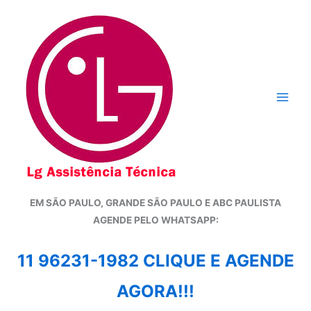
Ir
para
o
conteúdo
EM SÃO PAULO, GRANDE SÃO PAULO E ABC PAULISTA
A
GENDE PELO WHATSAPP:
11 96231-1982 CLIQUE E AGENDE
AGORA!!!