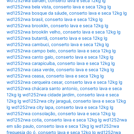
wd1252rwa barueri
,
conserto lava e seca 12kg lg
wd1252rwa bela vista
,
conserto lava e seca 12kg lg
wd1252rwa bosque da sáude
,
conserto lava e seca 12kg lg
wd1252rwa brasil
,
conserto lava e seca 12kg lg
wd1252rwa brooklin
,
conserto lava e seca 12kg lg
wd1252rwa brooklin velho
,
conserto lava e seca 12kg lg
wd1252rwa butantã
,
conserto lava e seca 12kg lg
wd1252rwa cambuci
,
conserto lava e seca 12kg lg
wd1252rwa campo belo
,
conserto lava e seca 12kg lg
wd1252rwa canto galo
,
conserto lava e seca 12kg lg
wd1252rwa carapicuíba
,
conserto lava e seca 12kg lg
wd1252rwa casa verde
,
conserto lava e seca 12kg lg
wd1252rwa ceasa
,
conserto lava e seca 12kg lg
wd1252rwa cerqueira cesar
,
conserto lava e seca 12kg lg
wd1252rwa chácara santo antonio
,
conserto lava e seca
12kg lg wd1252rwa cidade jardim
,
conserto lava e seca
12kg lg wd1252rwa city jaraguá
,
conserto lava e seca 12kg
lg wd1252rwa city lapa
,
conserto lava e seca 12kg lg
wd1252rwa consolação
,
conserto lava e seca 12kg lg
wd1252rwa cotia
,
conserto lava e seca 12kg lg wd1252rwa
em são paulo
,
conserto lava e seca 12kg lg wd1252rwa
freguesia do ó
,
conserto lava e seca 12kg lg wd1252rwa