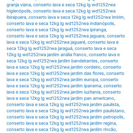
granja viana
,
conserto lava e seca 12kg lg wd1252rwa
higienópolis
,
conserto lava e seca 12kg lg wd1252rwa
ibirapuera
,
conserto lava e seca 12kg lg wd1252rwa imirim
,
conserto lava e seca 12kg lg wd1252rwa indianópolis
,
conserto lava e seca 12kg lg wd1252rwa ipiranga
,
conserto lava e seca 12kg lg wd1252rwa jaguara
,
conserto
lava e seca 12kg lg wd1252rwa jaguaré
,
conserto lava e
seca 12kg lg wd1252rwa jaraguá
,
conserto lava e seca
12kg lg wd1252rwa jardim anália franco
,
conserto lava e
seca 12kg lg wd1252rwa jardim bandeirantes
,
conserto
lava e seca 12kg lg wd1252rwa jardim cordeiro
,
conserto
lava e seca 12kg lg wd1252rwa jardim das flores
,
conserto
lava e seca 12kg lg wd1252rwa jardim europa
,
conserto
lava e seca 12kg lg wd1252rwa jardim ipanema
,
conserto
lava e seca 12kg lg wd1252rwa jardim luzitania
,
conserto
lava e seca 12kg lg wd1252rwa jardim pan americano
,
conserto lava e seca 12kg lg wd1252rwa jardim paulista
,
conserto lava e seca 12kg lg wd1252rwa jardim paulistano
,
conserto lava e seca 12kg lg wd1252rwa jardim petropolis
,
conserto lava e seca 12kg lg wd1252rwa jardim regina
,
conserto lava e seca 12kg lg wd1252rwa jardim rincão
,