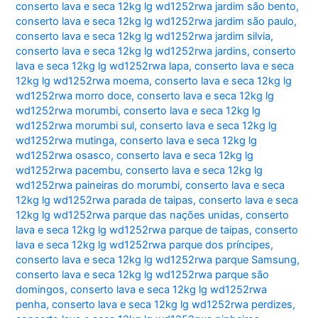
conserto lava e seca 12kg lg wd1252rwa jardim são bento
,
conserto lava e seca 12kg lg wd1252rwa jardim são paulo
,
conserto lava e seca 12kg lg wd1252rwa jardim silvia
,
conserto lava e seca 12kg lg wd1252rwa jardins
,
conserto
lava e seca 12kg lg wd1252rwa lapa
,
conserto lava e seca
12kg lg wd1252rwa moema
,
conserto lava e seca 12kg lg
wd1252rwa morro doce
,
conserto lava e seca 12kg lg
wd1252rwa morumbi
,
conserto lava e seca 12kg lg
wd1252rwa morumbi sul
,
conserto lava e seca 12kg lg
wd1252rwa mutinga
,
conserto lava e seca 12kg lg
wd1252rwa osasco
,
conserto lava e seca 12kg lg
wd1252rwa pacembu
,
conserto lava e seca 12kg lg
wd1252rwa paineiras do morumbi
,
conserto lava e seca
12kg lg wd1252rwa parada de taipas
,
conserto lava e seca
12kg lg wd1252rwa parque das nações unidas
,
conserto
lava e seca 12kg lg wd1252rwa parque de taipas
,
conserto
lava e seca 12kg lg wd1252rwa parque dos príncipes
,
conserto lava e seca 12kg lg wd1252rwa parque Samsung
,
conserto lava e seca 12kg lg wd1252rwa parque são
domingos
,
conserto lava e seca 12kg lg wd1252rwa
penha
,
conserto lava e seca 12kg lg wd1252rwa perdizes
,