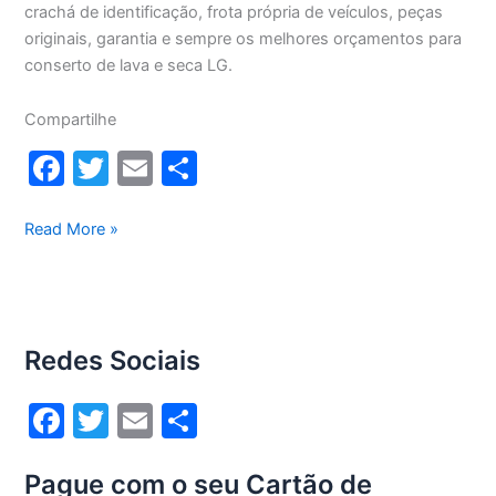
crachá de identificação, frota própria de veículos, peças
originais, garantia e sempre os melhores orçamentos para
conserto de lava e seca LG.
Compartilhe
F
T
E
S
a
w
m
h
c
itt
ai
ar
Conserto
Read More »
lava
e
er
l
e
e
b
seca
o
Lg
Redes Sociais
12Kg
o
WD1252RW(A)
k
F
T
E
S
a
w
m
h
Pague com o seu Cartão de
c
itt
ai
ar