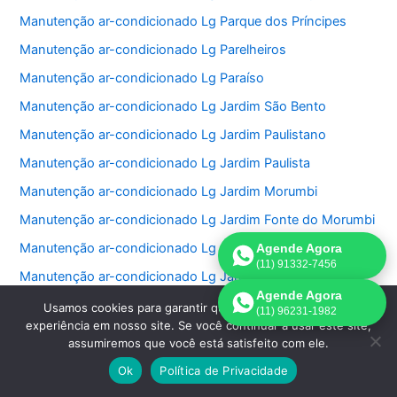
Manutenção ar-condicionado Lg Parque dos Príncipes
Manutenção ar-condicionado Lg Parelheiros
Manutenção ar-condicionado Lg Paraíso
Manutenção ar-condicionado Lg Jardim São Bento
Manutenção ar-condicionado Lg Jardim Paulistano
Manutenção ar-condicionado Lg Jardim Paulista
Manutenção ar-condicionado Lg Jardim Morumbi
Manutenção ar-condicionado Lg Jardim Fonte do Morumbi
Manutenção ar-condicionado Lg Jardim Europa
Agende Agora
(11) 91332-7456
Manutenção ar-condicionado Lg Jardim das Perdizes
Agende Agora
Manutenção ar-condicionado Lg Jardim das Acacias
Usamos cookies para garantir que oferecemos a melhor
(11) 96231-1982
experiência em nosso site. Se você continuar a usar este site,
Manutenção ar-condicionado Lg Jardim da Saúde
assumiremos que você está satisfeito com ele.
Manutenção ar-condicionado Lg Jardim Bonfiglioli
Ok
Política de Privacidade
Manutenção ar-condicionado Lg Jardim Ângela