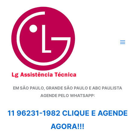
Ir
para
o
conteúdo
EM SÃO PAULO, GRANDE SÃO PAULO E ABC PAULISTA
A
GENDE PELO WHATSAPP:
11 96231-1982 CLIQUE E AGENDE
AGORA!!!