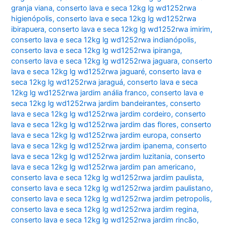
granja viana
,
conserto lava e seca 12kg lg wd1252rwa
higienópolis
,
conserto lava e seca 12kg lg wd1252rwa
ibirapuera
,
conserto lava e seca 12kg lg wd1252rwa imirim
,
conserto lava e seca 12kg lg wd1252rwa indianópolis
,
conserto lava e seca 12kg lg wd1252rwa ipiranga
,
conserto lava e seca 12kg lg wd1252rwa jaguara
,
conserto
lava e seca 12kg lg wd1252rwa jaguaré
,
conserto lava e
seca 12kg lg wd1252rwa jaraguá
,
conserto lava e seca
12kg lg wd1252rwa jardim anália franco
,
conserto lava e
seca 12kg lg wd1252rwa jardim bandeirantes
,
conserto
lava e seca 12kg lg wd1252rwa jardim cordeiro
,
conserto
lava e seca 12kg lg wd1252rwa jardim das flores
,
conserto
lava e seca 12kg lg wd1252rwa jardim europa
,
conserto
lava e seca 12kg lg wd1252rwa jardim ipanema
,
conserto
lava e seca 12kg lg wd1252rwa jardim luzitania
,
conserto
lava e seca 12kg lg wd1252rwa jardim pan americano
,
conserto lava e seca 12kg lg wd1252rwa jardim paulista
,
conserto lava e seca 12kg lg wd1252rwa jardim paulistano
,
conserto lava e seca 12kg lg wd1252rwa jardim petropolis
,
conserto lava e seca 12kg lg wd1252rwa jardim regina
,
conserto lava e seca 12kg lg wd1252rwa jardim rincão
,