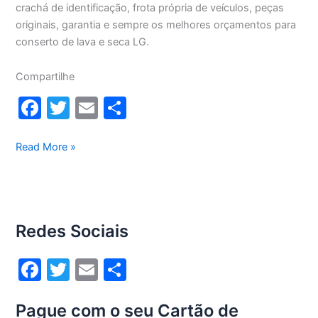
crachá de identificação, frota própria de veículos, peças
originais, garantia e sempre os melhores orçamentos para
conserto de lava e seca LG.
Compartilhe
F
T
E
S
a
w
m
h
c
itt
ai
ar
Conserto
Read More »
lava
e
er
l
e
e
b
seca
o
Lg
Redes Sociais
12Kg
o
WD1252RW(A)
k
F
T
E
S
a
w
m
h
Pague com o seu Cartão de
c
itt
ai
ar