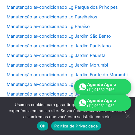
Manutenção ar-condicionado Lg Parque dos Príncipes
Manutenção ar-condicionado Lg Parelheiros
Manutenção ar-condicionado Lg Paraíso
Manutenção ar-condicionado Lg Jardim São Bento
Manutenção ar-condicionado Lg Jardim Paulistano
Manutenção ar-condicionado Lg Jardim Paulista
Manutenção ar-condicionado Lg Jardim Morumbi
Manutenção ar-condicionado Lg Jardim Fonte do Morumbi
Manutenção ar-condicionado Lg Jardim Europa
Agende Agora
(11) 91332-7456
Manutenção ar-condicionado Lg Jardim das Perdizes
Agende Agora
Manutenção ar-condicionado Lg Jardim das Acacias
Usamos cookies para garantir que oferecemos a melhor
(11) 96231-1982
experiência em nosso site. Se você continuar a usar este site,
Manutenção ar-condicionado Lg Jardim da Saúde
assumiremos que você está satisfeito com ele.
Manutenção ar-condicionado Lg Jardim Bonfiglioli
Ok
Política de Privacidade
Manutenção ar-condicionado Lg Jardim Ângela