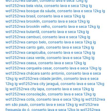
wd1252rwa barueri
,
conserto lava e seca 12kg lg
wd1252rwa bela vista
,
conserto lava e seca 12kg lg
wd1252rwa bosque da sáude
,
conserto lava e seca 12kg lg
wd1252rwa brasil
,
conserto lava e seca 12kg lg
wd1252rwa brooklin
,
conserto lava e seca 12kg lg
wd1252rwa brooklin velho
,
conserto lava e seca 12kg lg
wd1252rwa butantã
,
conserto lava e seca 12kg lg
wd1252rwa cambuci
,
conserto lava e seca 12kg lg
wd1252rwa campo belo
,
conserto lava e seca 12kg lg
wd1252rwa canto galo
,
conserto lava e seca 12kg lg
wd1252rwa carapicuíba
,
conserto lava e seca 12kg lg
wd1252rwa casa verde
,
conserto lava e seca 12kg lg
wd1252rwa ceasa
,
conserto lava e seca 12kg lg
wd1252rwa cerqueira cesar
,
conserto lava e seca 12kg lg
wd1252rwa chácara santo antonio
,
conserto lava e seca
12kg lg wd1252rwa cidade jardim
,
conserto lava e seca
12kg lg wd1252rwa city jaraguá
,
conserto lava e seca 12kg
lg wd1252rwa city lapa
,
conserto lava e seca 12kg lg
wd1252rwa consolação
,
conserto lava e seca 12kg lg
wd1252rwa cotia
,
conserto lava e seca 12kg lg wd1252rwa
em são paulo
,
conserto lava e seca 12kg lg wd1252rwa
freguesia do ó
,
conserto lava e seca 12kg lg wd1252rwa