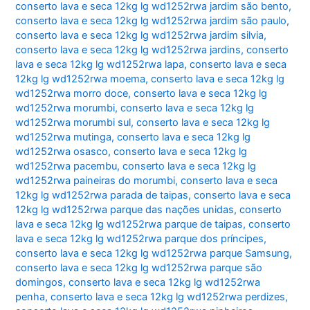
conserto lava e seca 12kg lg wd1252rwa jardim são bento
,
conserto lava e seca 12kg lg wd1252rwa jardim são paulo
,
conserto lava e seca 12kg lg wd1252rwa jardim silvia
,
conserto lava e seca 12kg lg wd1252rwa jardins
,
conserto
lava e seca 12kg lg wd1252rwa lapa
,
conserto lava e seca
12kg lg wd1252rwa moema
,
conserto lava e seca 12kg lg
wd1252rwa morro doce
,
conserto lava e seca 12kg lg
wd1252rwa morumbi
,
conserto lava e seca 12kg lg
wd1252rwa morumbi sul
,
conserto lava e seca 12kg lg
wd1252rwa mutinga
,
conserto lava e seca 12kg lg
wd1252rwa osasco
,
conserto lava e seca 12kg lg
wd1252rwa pacembu
,
conserto lava e seca 12kg lg
wd1252rwa paineiras do morumbi
,
conserto lava e seca
12kg lg wd1252rwa parada de taipas
,
conserto lava e seca
12kg lg wd1252rwa parque das nações unidas
,
conserto
lava e seca 12kg lg wd1252rwa parque de taipas
,
conserto
lava e seca 12kg lg wd1252rwa parque dos príncipes
,
conserto lava e seca 12kg lg wd1252rwa parque Samsung
,
conserto lava e seca 12kg lg wd1252rwa parque são
domingos
,
conserto lava e seca 12kg lg wd1252rwa
penha
,
conserto lava e seca 12kg lg wd1252rwa perdizes
,