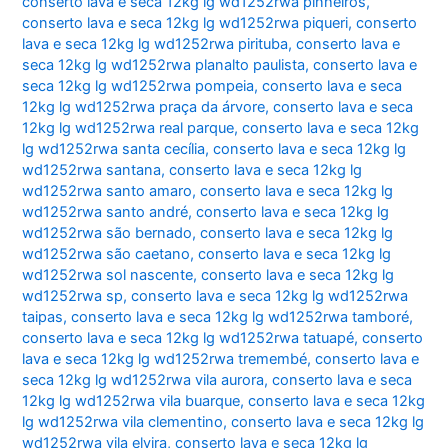
conserto lava e seca 12kg lg wd1252rwa pinheiros
,
conserto lava e seca 12kg lg wd1252rwa piqueri
,
conserto
lava e seca 12kg lg wd1252rwa pirituba
,
conserto lava e
seca 12kg lg wd1252rwa planalto paulista
,
conserto lava e
seca 12kg lg wd1252rwa pompeia
,
conserto lava e seca
12kg lg wd1252rwa praça da árvore
,
conserto lava e seca
12kg lg wd1252rwa real parque
,
conserto lava e seca 12kg
lg wd1252rwa santa cecília
,
conserto lava e seca 12kg lg
wd1252rwa santana
,
conserto lava e seca 12kg lg
wd1252rwa santo amaro
,
conserto lava e seca 12kg lg
wd1252rwa santo andré
,
conserto lava e seca 12kg lg
wd1252rwa são bernado
,
conserto lava e seca 12kg lg
wd1252rwa são caetano
,
conserto lava e seca 12kg lg
wd1252rwa sol nascente
,
conserto lava e seca 12kg lg
wd1252rwa sp
,
conserto lava e seca 12kg lg wd1252rwa
taipas
,
conserto lava e seca 12kg lg wd1252rwa tamboré
,
conserto lava e seca 12kg lg wd1252rwa tatuapé
,
conserto
lava e seca 12kg lg wd1252rwa tremembé
,
conserto lava e
seca 12kg lg wd1252rwa vila aurora
,
conserto lava e seca
12kg lg wd1252rwa vila buarque
,
conserto lava e seca 12kg
lg wd1252rwa vila clementino
,
conserto lava e seca 12kg lg
wd1252rwa vila elvira
,
conserto lava e seca 12kg lg