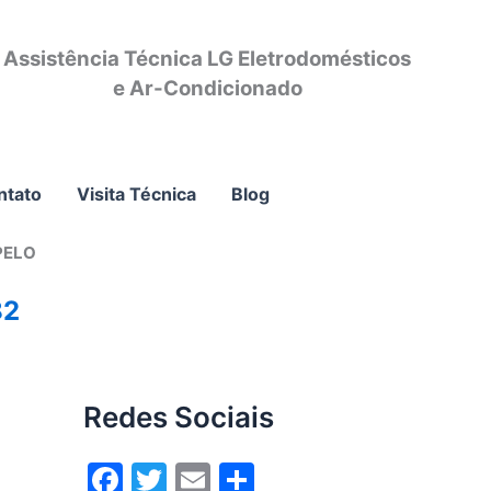
Assistência Técnica LG Eletrodomésticos
e Ar-Condicionado
ntato
Visita Técnica
Blog
PELO
82
Redes Sociais
F
T
E
S