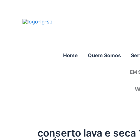
Ir
para
o
conteúdo
Home
Quem Somos
Ser
EM 
W
conserto lava e seca