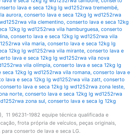
o lava e seca 12kg lg wd1252rwa tamboré
,
conserto
nserto lava e seca 12kg lg wd1252rwa tremembé
,
la aurora
,
conserto lava e seca 12kg lg wd1252rwa
 wd1252rwa vila clementino
,
conserto lava e seca 12kg
seca 12kg lg wd1252rwa vila hamburguesa
,
conserto
dina
,
conserto lava e seca 12kg lg wd1252rwa vila
d1252rwa vila maria
,
conserto lava e seca 12kg lg
eca 12kg lg wd1252rwa vila mirante
,
conserto lava e
erto lava e seca 12kg lg wd1252rwa vila nova
d1252rwa vila olímpia
,
conserto lava e seca 12kg lg
e seca 12kg lg wd1252rwa vila romana
,
conserto lava e
o lava e seca 12kg lg wd1252rwa vila zatt
,
conserto
,
conserto lava e seca 12kg lg wd1252rwa zona leste
,
ona norte
,
conserto lava e seca 12kg lg wd1252rwa
wd1252rwa zona sul
,
conserto lava e seca lg 12kg
 11 96231-1982 equipe técnica qualificada e
cação, frota própria de veículos, peças originais,
 para conserto de lava e seca LG.