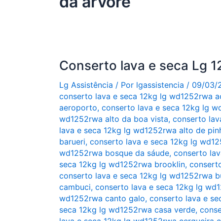
da árvore
Conserto lava e seca Lg
Lg Assistência
/ Por
lgassistencia
/
09/03/
conserto lava e seca 12kg lg wd1252rwa a
aeroporto
,
conserto lava e seca 12kg lg w
wd1252rwa alto da boa vista
,
conserto lav
lava e seca 12kg lg wd1252rwa alto de pin
barueri
,
conserto lava e seca 12kg lg wd12
wd1252rwa bosque da sáude
,
conserto lav
seca 12kg lg wd1252rwa brooklin
,
conserto
conserto lava e seca 12kg lg wd1252rwa b
cambuci
,
conserto lava e seca 12kg lg w
wd1252rwa canto galo
,
conserto lava e s
seca 12kg lg wd1252rwa casa verde
,
conse
lava e seca 12kg lg wd1252rwa cerqueira c