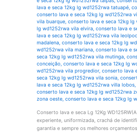
e seca 12kg lg wd1252rwa taipas
,
consert
lava e seca 12kg lg wd1252rwa tatuapé
,
co
conserto lava e seca 12kg lg wd1252rwa vi
vila buarque
,
conserto lava e seca 12kg lg
lg wd1252rwa vila elvira
,
conserto lava e 
lava e seca 12kg lg wd1252rwa vila leolpo
madalena
,
conserto lava e seca 12kg lg w
wd1252rwa vila mariana
,
conserto lava e s
seca 12kg lg wd1252rwa vila mutinga
,
cons
conceição
,
conserto lava e seca 12kg lg w
wd1252rwa vila progredior
,
conserto lava 
seca 12kg lg wd1252rwa vila sonia
,
consert
lava e seca 12kg lg wd1252rwa villa lobos
conserto lava e seca 12kg lg wd1252rwa z
zona oeste
,
conserto lava e seca 12kg lg 
Conserto lava e seca Lg 12Kg WD125RW(A),
experiente, uniformizada, crachá de identifi
garantia e sempre os melhores orçamentos