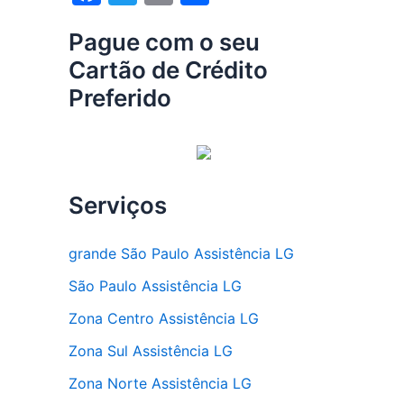
a
w
m
h
Pague com o seu
c
itt
ai
ar
Cartão de Crédito
e
er
l
e
Preferido
b
o
o
k
Serviços
grande São Paulo Assistência LG
São Paulo Assistência LG
Zona Centro Assistência LG
Zona Sul Assistência LG
Zona Norte Assistência LG