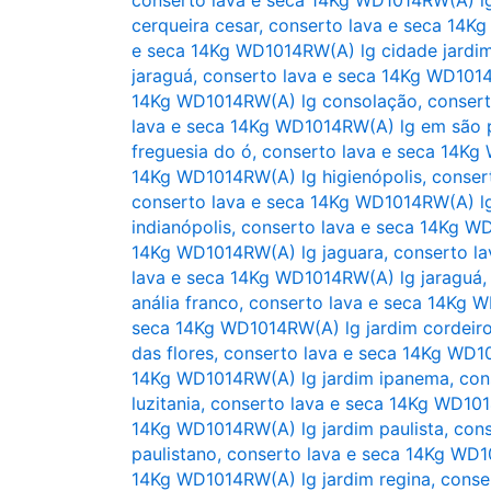
cerqueira cesar
,
conserto lava e seca 14K
e seca 14Kg WD1014RW(A) lg cidade jardi
jaraguá
,
conserto lava e seca 14Kg WD1014
14Kg WD1014RW(A) lg consolação
,
consert
lava e seca 14Kg WD1014RW(A) lg em são 
freguesia do ó
,
conserto lava e seca 14Kg
14Kg WD1014RW(A) lg higienópolis
,
conser
conserto lava e seca 14Kg WD1014RW(A) lg
indianópolis
,
conserto lava e seca 14Kg WD
14Kg WD1014RW(A) lg jaguara
,
conserto l
lava e seca 14Kg WD1014RW(A) lg jaraguá
anália franco
,
conserto lava e seca 14Kg W
seca 14Kg WD1014RW(A) lg jardim cordeir
das flores
,
conserto lava e seca 14Kg WD1
14Kg WD1014RW(A) lg jardim ipanema
,
con
luzitania
,
conserto lava e seca 14Kg WD101
14Kg WD1014RW(A) lg jardim paulista
,
cons
paulistano
,
conserto lava e seca 14Kg WD1
14Kg WD1014RW(A) lg jardim regina
,
conse