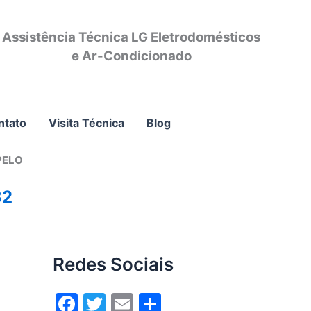
Assistência Técnica LG Eletrodomésticos
e Ar-Condicionado
ntato
Visita Técnica
Blog
PELO
82
Redes Sociais
F
T
E
S