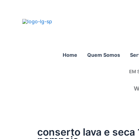
Ir
para
o
conteúdo
Home
Quem Somos
Ser
EM 
W
conserto lava e sec