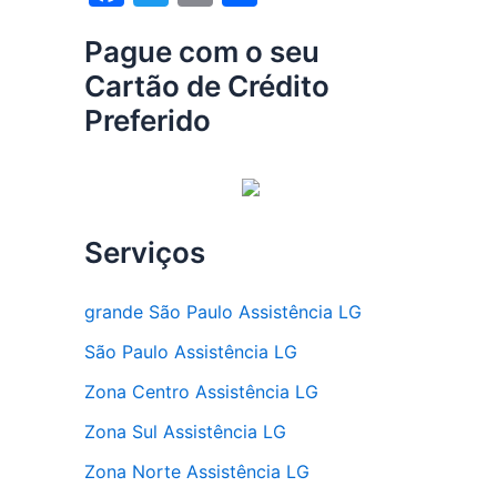
a
w
m
h
Pague com o seu
c
itt
ai
ar
Cartão de Crédito
e
er
l
e
Preferido
b
o
o
k
Serviços
grande São Paulo Assistência LG
São Paulo Assistência LG
Zona Centro Assistência LG
Zona Sul Assistência LG
Zona Norte Assistência LG