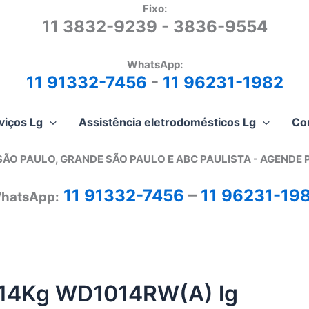
Fixo:
11 3832-9239 - 3836-9554
WhatsApp:
11 91332-7456
-
11 96231-1982
viços Lg
Assistência eletrodomésticos Lg
Co
SÃO PAULO, GRANDE SÃO PAULO E ABC PAULISTA - A
GENDE 
11 91332-7456
–
11 96231-19
hatsApp:
a 14Kg WD1014RW(A) lg