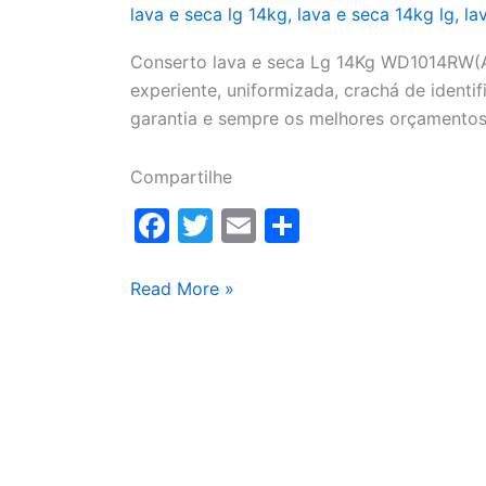
lava e seca lg 14kg
,
lava e seca 14kg lg
,
la
Conserto lava e seca Lg 14Kg WD1014RW(A)
experiente, uniformizada, crachá de identifi
garantia e sempre os melhores orçamentos
Compartilhe
F
T
E
S
a
w
m
h
c
itt
ai
ar
Conserto
Read More »
lava
e
er
l
e
e
b
seca
o
Lg
o
14Kg
WD1014RW(A)
k