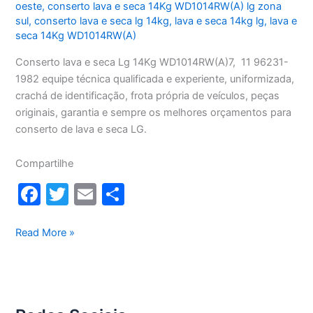
oeste
,
conserto lava e seca 14Kg WD1014RW(A) lg zona
sul
,
conserto lava e seca lg 14kg
,
lava e seca 14kg lg
,
lava e
seca 14Kg WD1014RW(A)
Conserto lava e seca Lg 14Kg WD1014RW(A)7, 11 96231-
1982 equipe técnica qualificada e experiente, uniformizada,
crachá de identificação, frota própria de veículos, peças
originais, garantia e sempre os melhores orçamentos para
conserto de lava e seca LG.
Compartilhe
F
T
E
S
a
w
m
h
c
itt
ai
ar
Conserto
Read More »
lava
e
er
l
e
e
b
seca
o
Lg