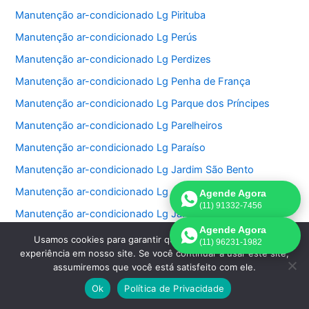
Manutenção ar-condicionado Lg Pirituba
Manutenção ar-condicionado Lg Perús
Manutenção ar-condicionado Lg Perdizes
Manutenção ar-condicionado Lg Penha de França
Manutenção ar-condicionado Lg Parque dos Príncipes
Manutenção ar-condicionado Lg Parelheiros
Manutenção ar-condicionado Lg Paraíso
Manutenção ar-condicionado Lg Jardim São Bento
Manutenção ar-condicionado Lg Jardim Paulistano
Agende Agora
(11) 91332-7456
Manutenção ar-condicionado Lg Jardim Paulista
Agende Agora
Manutenção ar-condicionado Lg Jardim Morumbi
Usamos cookies para garantir que oferecemos a melhor
(11) 96231-1982
experiência em nosso site. Se você continuar a usar este site,
Manutenção ar-condicionado Lg Jardim Fonte do Morumbi
assumiremos que você está satisfeito com ele.
Manutenção ar-condicionado Lg Jardim Europa
Ok
Política de Privacidade
Manutenção ar-condicionado Lg Jardim das Perdizes