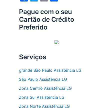
a
w
m
h
Pague com o seu
c
itt
ai
ar
Cartão de Crédito
e
er
l
e
Preferido
b
o
o
k
Serviços
grande São Paulo Assistência LG
São Paulo Assistência LG
Zona Centro Assistência LG
Zona Sul Assistência LG
Zona Norte Assistência LG