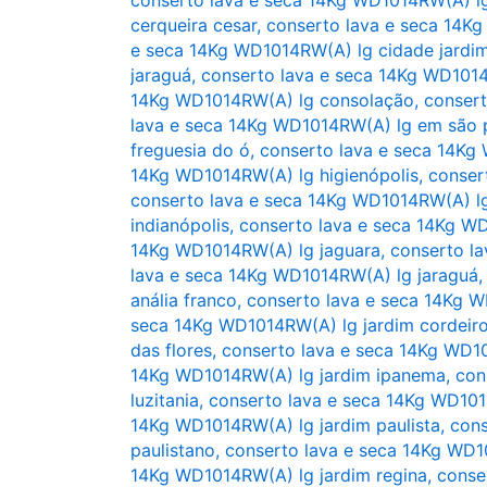
cerqueira cesar
,
conserto lava e seca 14K
e seca 14Kg WD1014RW(A) lg cidade jardi
jaraguá
,
conserto lava e seca 14Kg WD1014
14Kg WD1014RW(A) lg consolação
,
consert
lava e seca 14Kg WD1014RW(A) lg em são 
freguesia do ó
,
conserto lava e seca 14Kg
14Kg WD1014RW(A) lg higienópolis
,
conser
conserto lava e seca 14Kg WD1014RW(A) lg
indianópolis
,
conserto lava e seca 14Kg WD
14Kg WD1014RW(A) lg jaguara
,
conserto l
lava e seca 14Kg WD1014RW(A) lg jaraguá
anália franco
,
conserto lava e seca 14Kg W
seca 14Kg WD1014RW(A) lg jardim cordeir
das flores
,
conserto lava e seca 14Kg WD1
14Kg WD1014RW(A) lg jardim ipanema
,
con
luzitania
,
conserto lava e seca 14Kg WD101
14Kg WD1014RW(A) lg jardim paulista
,
cons
paulistano
,
conserto lava e seca 14Kg WD1
14Kg WD1014RW(A) lg jardim regina
,
conse