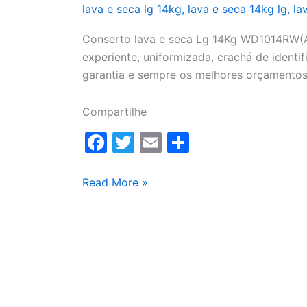
lava e seca lg 14kg
,
lava e seca 14kg lg
,
la
Conserto lava e seca Lg 14Kg WD1014RW(A)
experiente, uniformizada, crachá de identifi
garantia e sempre os melhores orçamentos
Compartilhe
F
T
E
S
a
w
m
h
c
itt
ai
ar
Conserto
Read More »
lava
e
er
l
e
e
b
seca
o
Lg
o
14Kg
WD1014RW(A)
k