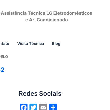
Assistência Técnica LG Eletrodomésticos
e Ar-Condicionado
ntato
Visita Técnica
Blog
PELO
82
Redes Sociais
F
T
E
S