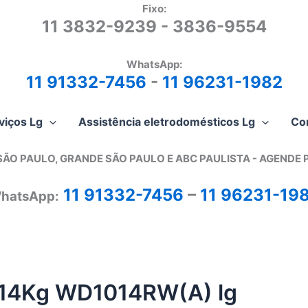
Fixo:
11 3832-9239 - 3836-9554
WhatsApp:
11 91332-7456
-
11 96231-1982
viços Lg
Assistência eletrodomésticos Lg
Co
SÃO PAULO, GRANDE SÃO PAULO E ABC PAULISTA - A
GENDE 
11 91332-7456
–
11 96231-19
hatsApp:
a 14Kg WD1014RW(A) lg