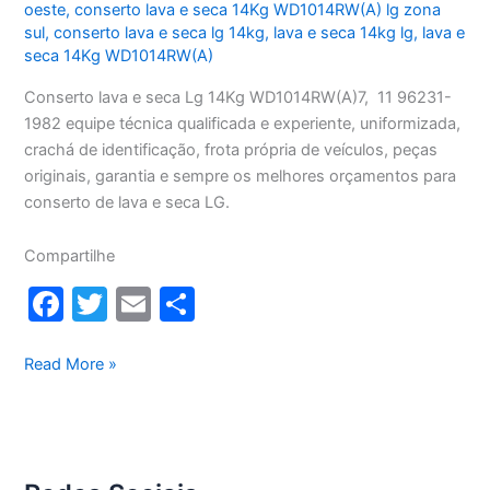
oeste
,
conserto lava e seca 14Kg WD1014RW(A) lg zona
sul
,
conserto lava e seca lg 14kg
,
lava e seca 14kg lg
,
lava e
seca 14Kg WD1014RW(A)
Conserto lava e seca Lg 14Kg WD1014RW(A)7, 11 96231-
1982 equipe técnica qualificada e experiente, uniformizada,
crachá de identificação, frota própria de veículos, peças
originais, garantia e sempre os melhores orçamentos para
conserto de lava e seca LG.
Compartilhe
F
T
E
S
a
w
m
h
c
itt
ai
ar
Conserto
Read More »
lava
e
er
l
e
e
b
seca
o
Lg