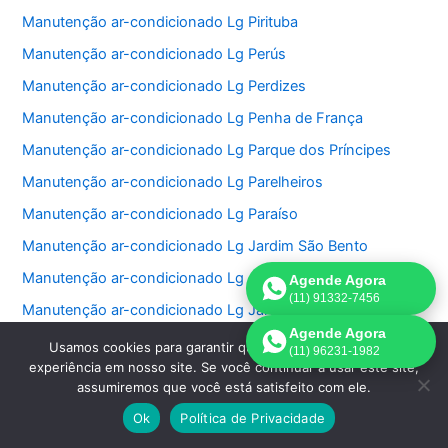
Manutenção ar-condicionado Lg Pirituba
Manutenção ar-condicionado Lg Perús
Manutenção ar-condicionado Lg Perdizes
Manutenção ar-condicionado Lg Penha de França
Manutenção ar-condicionado Lg Parque dos Príncipes
Manutenção ar-condicionado Lg Parelheiros
Manutenção ar-condicionado Lg Paraíso
Manutenção ar-condicionado Lg Jardim São Bento
Manutenção ar-condicionado Lg Jardim Paulistano
Agende Agora
(11) 91332-7456
Manutenção ar-condicionado Lg Jardim Paulista
Agende Agora
Manutenção ar-condicionado Lg Jardim Morumbi
Usamos cookies para garantir que oferecemos a melhor
(11) 96231-1982
experiência em nosso site. Se você continuar a usar este site,
Manutenção ar-condicionado Lg Jardim Fonte do Morumbi
assumiremos que você está satisfeito com ele.
Manutenção ar-condicionado Lg Jardim Europa
Ok
Política de Privacidade
Manutenção ar-condicionado Lg Jardim das Perdizes