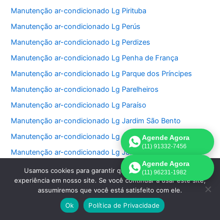
Manutenção ar-condicionado Lg Pirituba
Manutenção ar-condicionado Lg Perús
Manutenção ar-condicionado Lg Perdizes
Manutenção ar-condicionado Lg Penha de França
Manutenção ar-condicionado Lg Parque dos Príncipes
Manutenção ar-condicionado Lg Parelheiros
Manutenção ar-condicionado Lg Paraíso
Manutenção ar-condicionado Lg Jardim São Bento
Manutenção ar-condicionado Lg Jardim Paulistano
Agende Agora
(11) 91332-7456
Manutenção ar-condicionado Lg Jardim Paulista
Agende Agora
Manutenção ar-condicionado Lg Jardim Morumbi
Usamos cookies para garantir que oferecemos a melhor
(11) 96231-1982
experiência em nosso site. Se você continuar a usar este site,
Manutenção ar-condicionado Lg Jardim Fonte do Morumbi
assumiremos que você está satisfeito com ele.
Manutenção ar-condicionado Lg Jardim Europa
Ok
Política de Privacidade
Manutenção ar-condicionado Lg Jardim das Perdizes