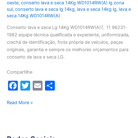
oeste
,
conserto lava e seca 14Kg WD1014RW(A) lg zona
sul
,
conserto lava e seca lg 14kg
,
lava e seca 14kg lg
,
lava e
seca 14Kg WD1014RW(A)
Conserto lava e seca Lg 14Kg WD1014RW(A)7, 11 96231-
1982 equipe técnica qualificada e experiente, uniformizada,
crachá de identificação, frota própria de veículos, peças
originais, garantia e sempre os melhores orçamentos para
conserto de lava e seca LG.
Compartilhe
F
T
E
S
a
w
m
h
c
itt
ai
ar
Conserto
Read More »
lava
e
er
l
e
e
b
seca
o
Lg