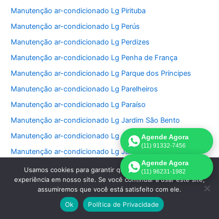
Manutenção ar-condicionado Lg Pirituba
Manutenção ar-condicionado Lg Perús
Manutenção ar-condicionado Lg Perdizes
Manutenção ar-condicionado Lg Penha de França
Manutenção ar-condicionado Lg Parque dos Príncipes
Manutenção ar-condicionado Lg Parelheiros
Manutenção ar-condicionado Lg Paraíso
Manutenção ar-condicionado Lg Jardim São Bento
Manutenção ar-condicionado Lg Jardim Paulistano
Agende Agora
(11) 91332-7456
Manutenção ar-condicionado Lg Jardim Paulista
Agende Agora
Manutenção ar-condicionado Lg Jardim Morumbi
Usamos cookies para garantir que oferecemos a melhor
(11) 96231-1982
experiência em nosso site. Se você continuar a usar este site,
Manutenção ar-condicionado Lg Jardim Fonte do Morumbi
assumiremos que você está satisfeito com ele.
Manutenção ar-condicionado Lg Jardim Europa
Ok
Política de Privacidade
Manutenção ar-condicionado Lg Jardim das Perdizes