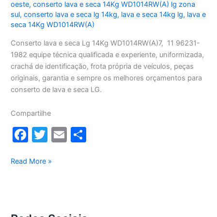
oeste
,
conserto lava e seca 14Kg WD1014RW(A) lg zona
sul
,
conserto lava e seca lg 14kg
,
lava e seca 14kg lg
,
lava e
seca 14Kg WD1014RW(A)
Conserto lava e seca Lg 14Kg WD1014RW(A)7, 11 96231-
1982 equipe técnica qualificada e experiente, uniformizada,
crachá de identificação, frota própria de veículos, peças
originais, garantia e sempre os melhores orçamentos para
conserto de lava e seca LG.
Compartilhe
F
T
E
S
a
w
m
h
c
itt
ai
ar
Conserto
Read More »
lava
e
er
l
e
e
b
seca
o
Lg