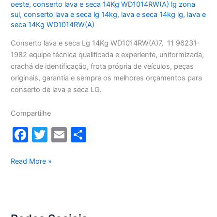
oeste
,
conserto lava e seca 14Kg WD1014RW(A) lg zona
sul
,
conserto lava e seca lg 14kg
,
lava e seca 14kg lg
,
lava e
seca 14Kg WD1014RW(A)
Conserto lava e seca Lg 14Kg WD1014RW(A)7, 11 96231-
1982 equipe técnica qualificada e experiente, uniformizada,
crachá de identificação, frota própria de veículos, peças
originais, garantia e sempre os melhores orçamentos para
conserto de lava e seca LG.
Compartilhe
F
T
E
S
a
w
m
h
c
itt
ai
ar
Conserto
Read More »
lava
e
er
l
e
e
b
seca
o
Lg