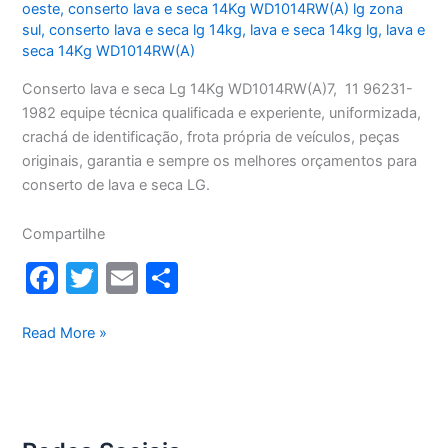
oeste
,
conserto lava e seca 14Kg WD1014RW(A) lg zona
sul
,
conserto lava e seca lg 14kg
,
lava e seca 14kg lg
,
lava e
seca 14Kg WD1014RW(A)
Conserto lava e seca Lg 14Kg WD1014RW(A)7, 11 96231-
1982 equipe técnica qualificada e experiente, uniformizada,
crachá de identificação, frota própria de veículos, peças
originais, garantia e sempre os melhores orçamentos para
conserto de lava e seca LG.
Compartilhe
F
T
E
S
a
w
m
h
c
itt
ai
ar
Conserto
Read More »
lava
e
er
l
e
e
b
seca
o
Lg