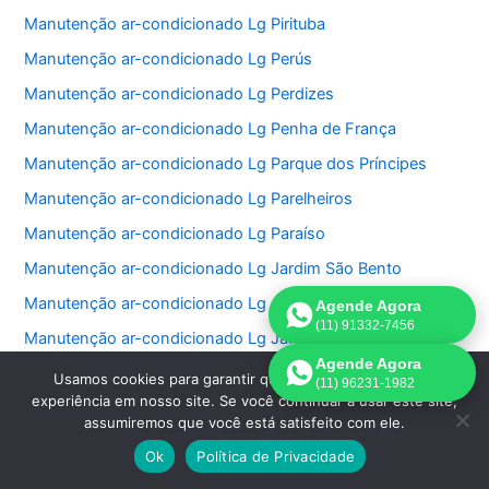
Manutenção ar-condicionado Lg Pirituba
Manutenção ar-condicionado Lg Perús
Manutenção ar-condicionado Lg Perdizes
Manutenção ar-condicionado Lg Penha de França
Manutenção ar-condicionado Lg Parque dos Príncipes
Manutenção ar-condicionado Lg Parelheiros
Manutenção ar-condicionado Lg Paraíso
Manutenção ar-condicionado Lg Jardim São Bento
Manutenção ar-condicionado Lg Jardim Paulistano
Agende Agora
(11) 91332-7456
Manutenção ar-condicionado Lg Jardim Paulista
Agende Agora
Manutenção ar-condicionado Lg Jardim Morumbi
Usamos cookies para garantir que oferecemos a melhor
(11) 96231-1982
experiência em nosso site. Se você continuar a usar este site,
Manutenção ar-condicionado Lg Jardim Fonte do Morumbi
assumiremos que você está satisfeito com ele.
Manutenção ar-condicionado Lg Jardim Europa
Ok
Política de Privacidade
Manutenção ar-condicionado Lg Jardim das Perdizes