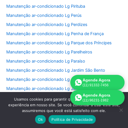
Manutenção ar-condicionado Lg Pirituba
Manutenção ar-condicionado Lg Perús
Manutenção ar-condicionado Lg Perdizes
Manutenção ar-condicionado Lg Penha de França
Manutenção ar-condicionado Lg Parque dos Príncipes
Manutenção ar-condicionado Lg Parelheiros
Manutenção ar-condicionado Lg Paraíso
Manutenção ar-condicionado Lg Jardim São Bento
Manutenção ar-condicionado Lg Jardim Paulistano
Agende Agora
(11) 91332-7456
Manutenção ar-condicionado Lg Jardim Paulista
Agende Agora
Manutenção ar-condicionado Lg Jardim Morumbi
Usamos cookies para garantir que oferecemos a melhor
(11) 96231-1982
experiência em nosso site. Se você continuar a usar este site,
Manutenção ar-condicionado Lg Jardim Fonte do Morumbi
assumiremos que você está satisfeito com ele.
Manutenção ar-condicionado Lg Jardim Europa
Ok
Política de Privacidade
Manutenção ar-condicionado Lg Jardim das Perdizes