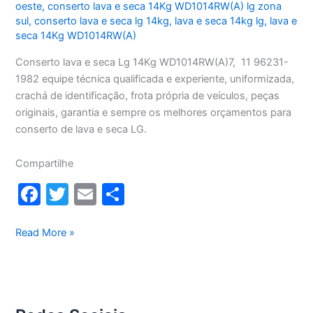
oeste
,
conserto lava e seca 14Kg WD1014RW(A) lg zona
sul
,
conserto lava e seca lg 14kg
,
lava e seca 14kg lg
,
lava e
seca 14Kg WD1014RW(A)
Conserto lava e seca Lg 14Kg WD1014RW(A)7, 11 96231-
1982 equipe técnica qualificada e experiente, uniformizada,
crachá de identificação, frota própria de veículos, peças
originais, garantia e sempre os melhores orçamentos para
conserto de lava e seca LG.
Compartilhe
F
T
E
S
a
w
m
h
c
itt
ai
ar
Conserto
Read More »
lava
e
er
l
e
e
b
seca
o
Lg