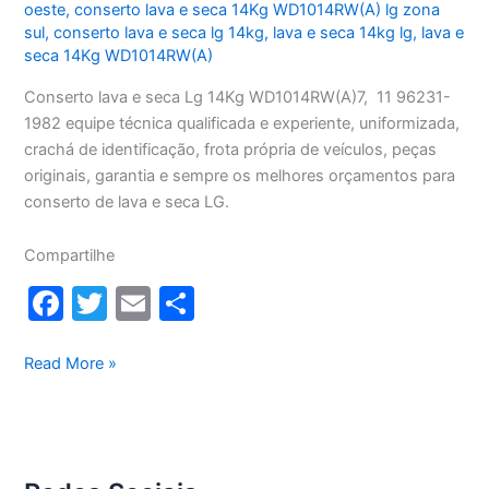
oeste
,
conserto lava e seca 14Kg WD1014RW(A) lg zona
sul
,
conserto lava e seca lg 14kg
,
lava e seca 14kg lg
,
lava e
seca 14Kg WD1014RW(A)
Conserto lava e seca Lg 14Kg WD1014RW(A)7, 11 96231-
1982 equipe técnica qualificada e experiente, uniformizada,
crachá de identificação, frota própria de veículos, peças
originais, garantia e sempre os melhores orçamentos para
conserto de lava e seca LG.
Compartilhe
F
T
E
S
a
w
m
h
c
itt
ai
ar
Conserto
Read More »
lava
e
er
l
e
e
b
seca
o
Lg