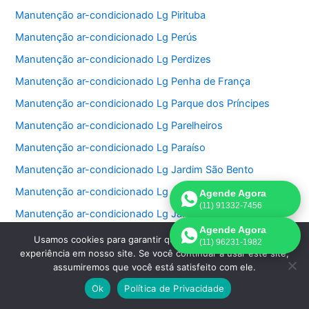
Manutenção ar-condicionado Lg Pirituba
Manutenção ar-condicionado Lg Perús
Manutenção ar-condicionado Lg Perdizes
Manutenção ar-condicionado Lg Penha de França
Manutenção ar-condicionado Lg Parque dos Príncipes
Manutenção ar-condicionado Lg Parelheiros
Manutenção ar-condicionado Lg Paraíso
Manutenção ar-condicionado Lg Jardim São Bento
Manutenção ar-condicionado Lg Jardim Paulistano
Agende Agora
(11) 91332-7456
Manutenção ar-condicionado Lg Jardim Paulista
Agende Agora
Manutenção ar-condicionado Lg Jardim Morumbi
Usamos cookies para garantir que oferecemos a melhor
(11) 96231-1982
experiência em nosso site. Se você continuar a usar este site,
Manutenção ar-condicionado Lg Jardim Fonte do Morumbi
assumiremos que você está satisfeito com ele.
Manutenção ar-condicionado Lg Jardim Europa
Ok
Política de Privacidade
Manutenção ar-condicionado Lg Jardim das Perdizes