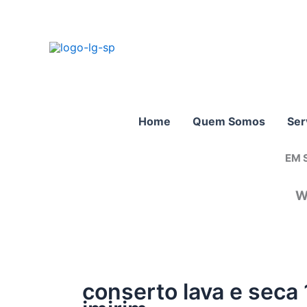
Ir
para
o
conteúdo
Home
Quem Somos
Ser
EM 
W
conserto lava e sec