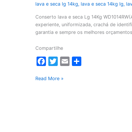
lava e seca lg 14kg
,
lava e seca 14kg lg
,
la
Conserto lava e seca Lg 14Kg WD1014RW(A)
experiente, uniformizada, crachá de identifi
garantia e sempre os melhores orçamentos
Compartilhe
F
T
E
S
a
w
m
h
c
itt
ai
ar
Conserto
Read More »
lava
e
er
l
e
e
b
seca
o
Lg
o
14Kg
WD1014RW(A)
k