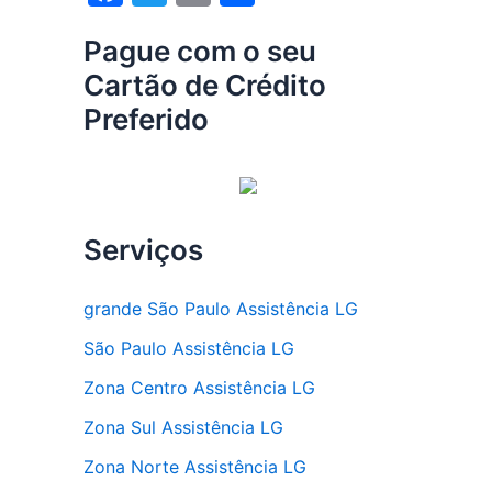
a
w
m
h
Pague com o seu
c
itt
ai
ar
Cartão de Crédito
e
er
l
e
Preferido
b
o
o
k
Serviços
grande São Paulo Assistência LG
São Paulo Assistência LG
Zona Centro Assistência LG
Zona Sul Assistência LG
Zona Norte Assistência LG