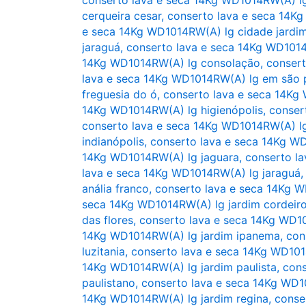
cerqueira cesar
,
conserto lava e seca 14K
e seca 14Kg WD1014RW(A) lg cidade jardi
jaraguá
,
conserto lava e seca 14Kg WD1014
14Kg WD1014RW(A) lg consolação
,
consert
lava e seca 14Kg WD1014RW(A) lg em são 
freguesia do ó
,
conserto lava e seca 14Kg
14Kg WD1014RW(A) lg higienópolis
,
conser
conserto lava e seca 14Kg WD1014RW(A) lg
indianópolis
,
conserto lava e seca 14Kg WD
14Kg WD1014RW(A) lg jaguara
,
conserto l
lava e seca 14Kg WD1014RW(A) lg jaraguá
anália franco
,
conserto lava e seca 14Kg W
seca 14Kg WD1014RW(A) lg jardim cordeir
das flores
,
conserto lava e seca 14Kg WD1
14Kg WD1014RW(A) lg jardim ipanema
,
con
luzitania
,
conserto lava e seca 14Kg WD101
14Kg WD1014RW(A) lg jardim paulista
,
cons
paulistano
,
conserto lava e seca 14Kg WD1
14Kg WD1014RW(A) lg jardim regina
,
conse