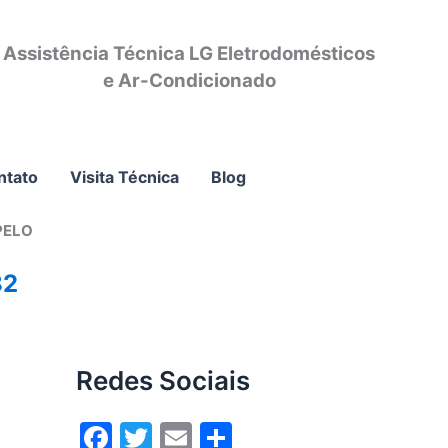
Assistência Técnica LG Eletrodomésticos
e Ar-Condicionado
ntato
Visita Técnica
Blog
PELO
82
Redes Sociais
F
T
E
S