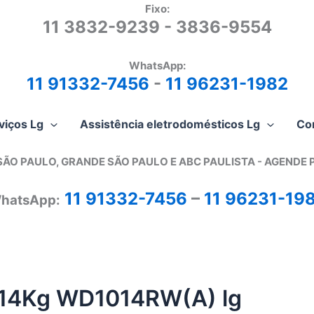
Fixo:
11 3832-9239 - 3836-9554
WhatsApp:
11 91332-7456
-
11 96231-1982
viços Lg
Assistência eletrodomésticos Lg
Co
SÃO PAULO, GRANDE SÃO PAULO E ABC PAULISTA - A
GENDE 
11 91332-7456
–
11 96231-19
hatsApp:
a 14Kg WD1014RW(A) lg