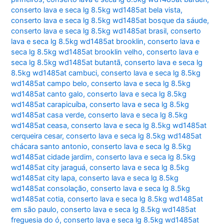
conserto lava e seca lg 8.5kg wd1485at bela vista
,
conserto lava e seca lg 8.5kg wd1485at bosque da sáude
,
conserto lava e seca lg 8.5kg wd1485at brasil
,
conserto
lava e seca lg 8.5kg wd1485at brooklin
,
conserto lava e
seca lg 8.5kg wd1485at brooklin velho
,
conserto lava e
seca lg 8.5kg wd1485at butantã
,
conserto lava e seca lg
8.5kg wd1485at cambuci
,
conserto lava e seca lg 8.5kg
wd1485at campo belo
,
conserto lava e seca lg 8.5kg
wd1485at canto galo
,
conserto lava e seca lg 8.5kg
wd1485at carapicuíba
,
conserto lava e seca lg 8.5kg
wd1485at casa verde
,
conserto lava e seca lg 8.5kg
wd1485at ceasa
,
conserto lava e seca lg 8.5kg wd1485at
cerqueira cesar
,
conserto lava e seca lg 8.5kg wd1485at
chácara santo antonio
,
conserto lava e seca lg 8.5kg
wd1485at cidade jardim
,
conserto lava e seca lg 8.5kg
wd1485at city jaraguá
,
conserto lava e seca lg 8.5kg
wd1485at city lapa
,
conserto lava e seca lg 8.5kg
wd1485at consolação
,
conserto lava e seca lg 8.5kg
wd1485at cotia
,
conserto lava e seca lg 8.5kg wd1485at
em são paulo
,
conserto lava e seca lg 8.5kg wd1485at
freguesia do ó
,
conserto lava e seca lg 8.5kg wd1485at