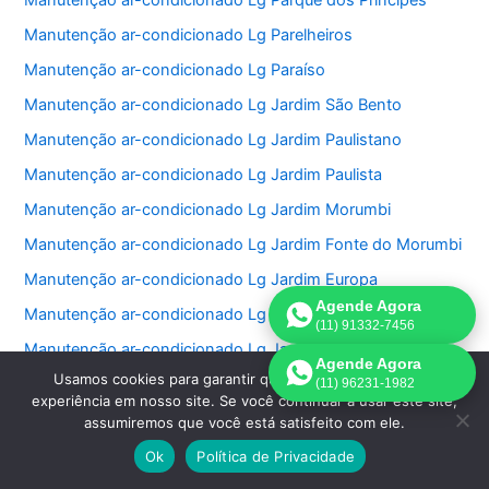
Manutenção ar-condicionado Lg Parque dos Príncipes
Manutenção ar-condicionado Lg Parelheiros
Manutenção ar-condicionado Lg Paraíso
Manutenção ar-condicionado Lg Jardim São Bento
Manutenção ar-condicionado Lg Jardim Paulistano
Manutenção ar-condicionado Lg Jardim Paulista
Manutenção ar-condicionado Lg Jardim Morumbi
Manutenção ar-condicionado Lg Jardim Fonte do Morumbi
Manutenção ar-condicionado Lg Jardim Europa
Agende Agora
Manutenção ar-condicionado Lg Jardim das Perdizes
(11) 91332-7456
Manutenção ar-condicionado Lg Jardim das Acacias
Agende Agora
Usamos cookies para garantir que oferecemos a melhor
Manutenção ar-condicionado Lg Jardim da Saúde
(11) 96231-1982
experiência em nosso site. Se você continuar a usar este site,
Manutenção ar-condicionado Lg Jardim Bonfiglioli
assumiremos que você está satisfeito com ele.
Manutenção ar-condicionado Lg Jardim Ângela
Ok
Política de Privacidade
Manutenção ar-condicionado Lg Jardim Anália Franco