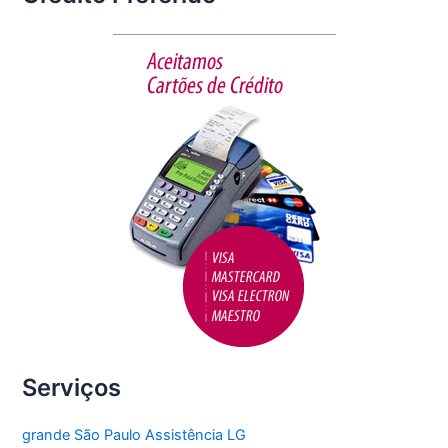
e
er
l
e
b
o
o
k
Serviços
grande São Paulo Assistência LG