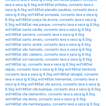
lava e seca lg 8.5kg wd1485at pirituba
,
conserto lava e
seca lg 8.5kg wd1485at planalto paulista
,
conserto lava e
seca lg 8.5kg wd1485at pompeia
,
conserto lava e seca lg
8.5kg wd1485at praça da árvore
,
conserto lava e seca lg
8.5kg wd1485at real parque
,
conserto lava e seca lg 8.5kg
wd1485at santa cecília
,
conserto lava e seca lg 8.5kg
wd1485at santana
,
conserto lava e seca lg 8.5kg
wd1485at santo amaro
,
conserto lava e seca lg 8.5kg
wd1485at santo andré
,
conserto lava e seca lg 8.5kg
wd1485at são bernado
,
conserto lava e seca lg 8.5kg
wd1485at são caetano
,
conserto lava e seca lg 8.5kg
wd1485at sol nascente
,
conserto lava e seca lg 8.5kg
wd1485at sp
,
conserto lava e seca lg 8.5kg wd1485at
taipas
,
conserto lava e seca lg 8.5kg wd1485at tamboré
,
conserto lava e seca lg 8.5kg wd1485at tatuapé
,
conserto
lava e seca lg 8.5kg wd1485at tremembé
,
conserto lava e
seca lg 8.5kg wd1485at vila aurora
,
conserto lava e seca lg
8.5kg wd1485at vila buarque
,
conserto lava e seca lg 8.5kg
wd1485at vila clementino
,
conserto lava e seca lg 8.5kg
wd1485at vila elvira
,
conserto lava e seca lg 8.5kg
wd1485at vila hamburguesa
,
conserto lava e seca lg 8.5kg