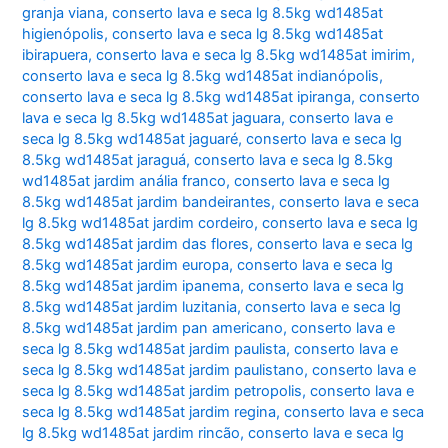
granja viana
,
conserto lava e seca lg 8.5kg wd1485at
higienópolis
,
conserto lava e seca lg 8.5kg wd1485at
ibirapuera
,
conserto lava e seca lg 8.5kg wd1485at imirim
,
conserto lava e seca lg 8.5kg wd1485at indianópolis
,
conserto lava e seca lg 8.5kg wd1485at ipiranga
,
conserto
lava e seca lg 8.5kg wd1485at jaguara
,
conserto lava e
seca lg 8.5kg wd1485at jaguaré
,
conserto lava e seca lg
8.5kg wd1485at jaraguá
,
conserto lava e seca lg 8.5kg
wd1485at jardim anália franco
,
conserto lava e seca lg
8.5kg wd1485at jardim bandeirantes
,
conserto lava e seca
lg 8.5kg wd1485at jardim cordeiro
,
conserto lava e seca lg
8.5kg wd1485at jardim das flores
,
conserto lava e seca lg
8.5kg wd1485at jardim europa
,
conserto lava e seca lg
8.5kg wd1485at jardim ipanema
,
conserto lava e seca lg
8.5kg wd1485at jardim luzitania
,
conserto lava e seca lg
8.5kg wd1485at jardim pan americano
,
conserto lava e
seca lg 8.5kg wd1485at jardim paulista
,
conserto lava e
seca lg 8.5kg wd1485at jardim paulistano
,
conserto lava e
seca lg 8.5kg wd1485at jardim petropolis
,
conserto lava e
seca lg 8.5kg wd1485at jardim regina
,
conserto lava e seca
lg 8.5kg wd1485at jardim rincão
,
conserto lava e seca lg