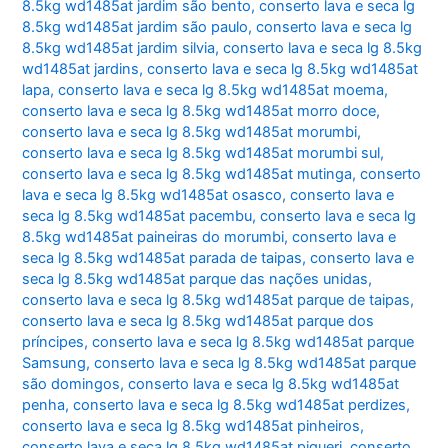
8.5kg wd1485at jardim são bento
,
conserto lava e seca lg
8.5kg wd1485at jardim são paulo
,
conserto lava e seca lg
8.5kg wd1485at jardim silvia
,
conserto lava e seca lg 8.5kg
wd1485at jardins
,
conserto lava e seca lg 8.5kg wd1485at
lapa
,
conserto lava e seca lg 8.5kg wd1485at moema
,
conserto lava e seca lg 8.5kg wd1485at morro doce
,
conserto lava e seca lg 8.5kg wd1485at morumbi
,
conserto lava e seca lg 8.5kg wd1485at morumbi sul
,
conserto lava e seca lg 8.5kg wd1485at mutinga
,
conserto
lava e seca lg 8.5kg wd1485at osasco
,
conserto lava e
seca lg 8.5kg wd1485at pacembu
,
conserto lava e seca lg
8.5kg wd1485at paineiras do morumbi
,
conserto lava e
seca lg 8.5kg wd1485at parada de taipas
,
conserto lava e
seca lg 8.5kg wd1485at parque das nações unidas
,
conserto lava e seca lg 8.5kg wd1485at parque de taipas
,
conserto lava e seca lg 8.5kg wd1485at parque dos
príncipes
,
conserto lava e seca lg 8.5kg wd1485at parque
Samsung
,
conserto lava e seca lg 8.5kg wd1485at parque
são domingos
,
conserto lava e seca lg 8.5kg wd1485at
penha
,
conserto lava e seca lg 8.5kg wd1485at perdizes
,
conserto lava e seca lg 8.5kg wd1485at pinheiros
,
conserto lava e seca lg 8.5kg wd1485at piqueri
,
conserto