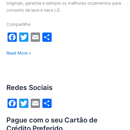
originais, garantia e sempre os melhores orçamentos para
conserto de lava e seca LG.
Compartilhe
F
T
E
S
a
w
m
h
c
itt
ai
ar
Conserto
Read More »
lava
e
er
l
e
e
b
seca
o
Lg
Redes Sociais
8,5Kg
o
WD1485AT(A)
k
F
T
E
S
a
w
m
h
Pague com o seu Cartão de
c
itt
ai
ar
Crédito Preferido