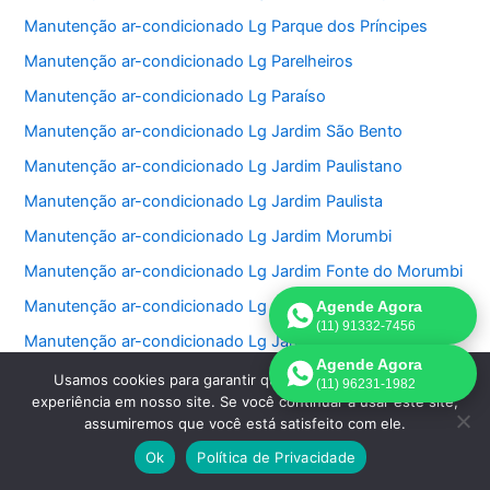
Manutenção ar-condicionado Lg Parque dos Príncipes
Manutenção ar-condicionado Lg Parelheiros
Manutenção ar-condicionado Lg Paraíso
Manutenção ar-condicionado Lg Jardim São Bento
Manutenção ar-condicionado Lg Jardim Paulistano
Manutenção ar-condicionado Lg Jardim Paulista
Manutenção ar-condicionado Lg Jardim Morumbi
Manutenção ar-condicionado Lg Jardim Fonte do Morumbi
Manutenção ar-condicionado Lg Jardim Europa
Agende Agora
(11) 91332-7456
Manutenção ar-condicionado Lg Jardim das Perdizes
Agende Agora
Manutenção ar-condicionado Lg Jardim das Acacias
Usamos cookies para garantir que oferecemos a melhor
(11) 96231-1982
experiência em nosso site. Se você continuar a usar este site,
Manutenção ar-condicionado Lg Jardim da Saúde
assumiremos que você está satisfeito com ele.
Manutenção ar-condicionado Lg Jardim Bonfiglioli
Ok
Política de Privacidade
Manutenção ar-condicionado Lg Jardim Ângela