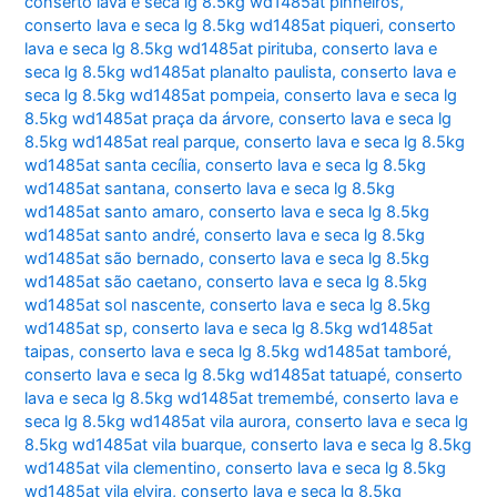
conserto lava e seca lg 8.5kg wd1485at pinheiros
,
conserto lava e seca lg 8.5kg wd1485at piqueri
,
conserto
lava e seca lg 8.5kg wd1485at pirituba
,
conserto lava e
seca lg 8.5kg wd1485at planalto paulista
,
conserto lava e
seca lg 8.5kg wd1485at pompeia
,
conserto lava e seca lg
8.5kg wd1485at praça da árvore
,
conserto lava e seca lg
8.5kg wd1485at real parque
,
conserto lava e seca lg 8.5kg
wd1485at santa cecília
,
conserto lava e seca lg 8.5kg
wd1485at santana
,
conserto lava e seca lg 8.5kg
wd1485at santo amaro
,
conserto lava e seca lg 8.5kg
wd1485at santo andré
,
conserto lava e seca lg 8.5kg
wd1485at são bernado
,
conserto lava e seca lg 8.5kg
wd1485at são caetano
,
conserto lava e seca lg 8.5kg
wd1485at sol nascente
,
conserto lava e seca lg 8.5kg
wd1485at sp
,
conserto lava e seca lg 8.5kg wd1485at
taipas
,
conserto lava e seca lg 8.5kg wd1485at tamboré
,
conserto lava e seca lg 8.5kg wd1485at tatuapé
,
conserto
lava e seca lg 8.5kg wd1485at tremembé
,
conserto lava e
seca lg 8.5kg wd1485at vila aurora
,
conserto lava e seca lg
8.5kg wd1485at vila buarque
,
conserto lava e seca lg 8.5kg
wd1485at vila clementino
,
conserto lava e seca lg 8.5kg
wd1485at vila elvira
,
conserto lava e seca lg 8.5kg