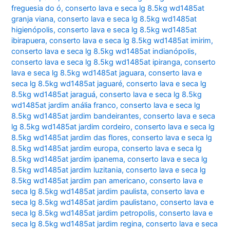
freguesia do ó
,
conserto lava e seca lg 8.5kg wd1485at
granja viana
,
conserto lava e seca lg 8.5kg wd1485at
higienópolis
,
conserto lava e seca lg 8.5kg wd1485at
ibirapuera
,
conserto lava e seca lg 8.5kg wd1485at imirim
,
conserto lava e seca lg 8.5kg wd1485at indianópolis
,
conserto lava e seca lg 8.5kg wd1485at ipiranga
,
conserto
lava e seca lg 8.5kg wd1485at jaguara
,
conserto lava e
seca lg 8.5kg wd1485at jaguaré
,
conserto lava e seca lg
8.5kg wd1485at jaraguá
,
conserto lava e seca lg 8.5kg
wd1485at jardim anália franco
,
conserto lava e seca lg
8.5kg wd1485at jardim bandeirantes
,
conserto lava e seca
lg 8.5kg wd1485at jardim cordeiro
,
conserto lava e seca lg
8.5kg wd1485at jardim das flores
,
conserto lava e seca lg
8.5kg wd1485at jardim europa
,
conserto lava e seca lg
8.5kg wd1485at jardim ipanema
,
conserto lava e seca lg
8.5kg wd1485at jardim luzitania
,
conserto lava e seca lg
8.5kg wd1485at jardim pan americano
,
conserto lava e
seca lg 8.5kg wd1485at jardim paulista
,
conserto lava e
seca lg 8.5kg wd1485at jardim paulistano
,
conserto lava e
seca lg 8.5kg wd1485at jardim petropolis
,
conserto lava e
seca lg 8.5kg wd1485at jardim regina
,
conserto lava e seca