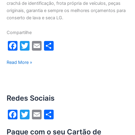
crachá de identificação, frota própria de veículos, peças
originais, garantia e sempre os melhores orçamentos para
conserto de lava e seca LG.
Compartilhe
F
T
E
S
a
w
m
h
c
itt
ai
ar
Conserto
Read More »
lava
e
er
l
e
e
b
seca
o
Lg
Redes Sociais
8,5Kg
o
WD1485AT(A)
k
F
T
E
S
a
w
m
h
Pague com o seu Cartão de
c
itt
ai
ar