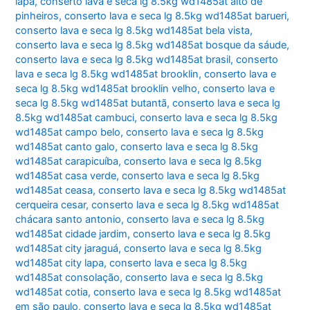
lapa
,
conserto lava e seca lg 8.5kg wd1485at alto de
pinheiros
,
conserto lava e seca lg 8.5kg wd1485at barueri
,
conserto lava e seca lg 8.5kg wd1485at bela vista
,
conserto lava e seca lg 8.5kg wd1485at bosque da sáude
,
conserto lava e seca lg 8.5kg wd1485at brasil
,
conserto
lava e seca lg 8.5kg wd1485at brooklin
,
conserto lava e
seca lg 8.5kg wd1485at brooklin velho
,
conserto lava e
seca lg 8.5kg wd1485at butantã
,
conserto lava e seca lg
8.5kg wd1485at cambuci
,
conserto lava e seca lg 8.5kg
wd1485at campo belo
,
conserto lava e seca lg 8.5kg
wd1485at canto galo
,
conserto lava e seca lg 8.5kg
wd1485at carapicuíba
,
conserto lava e seca lg 8.5kg
wd1485at casa verde
,
conserto lava e seca lg 8.5kg
wd1485at ceasa
,
conserto lava e seca lg 8.5kg wd1485at
cerqueira cesar
,
conserto lava e seca lg 8.5kg wd1485at
chácara santo antonio
,
conserto lava e seca lg 8.5kg
wd1485at cidade jardim
,
conserto lava e seca lg 8.5kg
wd1485at city jaraguá
,
conserto lava e seca lg 8.5kg
wd1485at city lapa
,
conserto lava e seca lg 8.5kg
wd1485at consolação
,
conserto lava e seca lg 8.5kg
wd1485at cotia
,
conserto lava e seca lg 8.5kg wd1485at
em são paulo
,
conserto lava e seca lg 8.5kg wd1485at