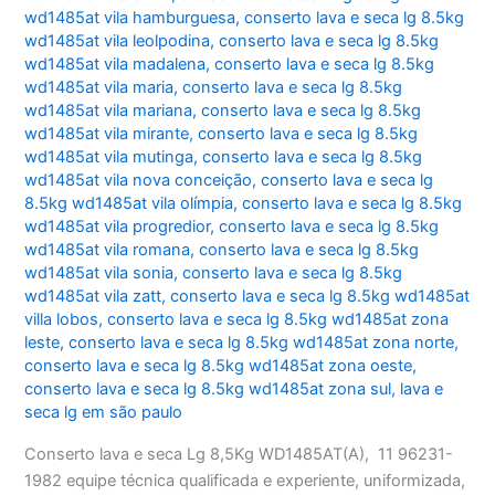
wd1485at vila hamburguesa
,
conserto lava e seca lg 8.5kg
wd1485at vila leolpodina
,
conserto lava e seca lg 8.5kg
wd1485at vila madalena
,
conserto lava e seca lg 8.5kg
wd1485at vila maria
,
conserto lava e seca lg 8.5kg
wd1485at vila mariana
,
conserto lava e seca lg 8.5kg
wd1485at vila mirante
,
conserto lava e seca lg 8.5kg
wd1485at vila mutinga
,
conserto lava e seca lg 8.5kg
wd1485at vila nova conceição
,
conserto lava e seca lg
8.5kg wd1485at vila olímpia
,
conserto lava e seca lg 8.5kg
wd1485at vila progredior
,
conserto lava e seca lg 8.5kg
wd1485at vila romana
,
conserto lava e seca lg 8.5kg
wd1485at vila sonia
,
conserto lava e seca lg 8.5kg
wd1485at vila zatt
,
conserto lava e seca lg 8.5kg wd1485at
villa lobos
,
conserto lava e seca lg 8.5kg wd1485at zona
leste
,
conserto lava e seca lg 8.5kg wd1485at zona norte
,
conserto lava e seca lg 8.5kg wd1485at zona oeste
,
conserto lava e seca lg 8.5kg wd1485at zona sul
,
lava e
seca lg em são paulo
Conserto lava e seca Lg 8,5Kg WD1485AT(A), 11 96231-
1982 equipe técnica qualificada e experiente, uniformizada,