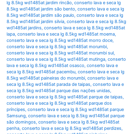
lg 8.5kg wd1485at jardim rincão
,
conserto lava e seca lg
8.5kg wd1485at jardim são bento
,
conserto lava e seca lg
8.5kg wd1485at jardim são paulo
,
conserto lava e seca lg
8.5kg wd1485at jardim silvia
,
conserto lava e seca lg 8.5kg
wd1485at jardins
,
conserto lava e seca lg 8.5kg wd1485at
lapa
,
conserto lava e seca lg 8.5kg wd1485at moema
,
conserto lava e seca lg 8.5kg wd1485at morro doce
,
conserto lava e seca lg 8.5kg wd1485at morumbi
,
conserto lava e seca lg 8.5kg wd1485at morumbi sul
,
conserto lava e seca lg 8.5kg wd1485at mutinga
,
conserto
lava e seca lg 8.5kg wd1485at osasco
,
conserto lava e
seca lg 8.5kg wd1485at pacembu
,
conserto lava e seca lg
8.5kg wd1485at paineiras do morumbi
,
conserto lava e
seca lg 8.5kg wd1485at parada de taipas
,
conserto lava e
seca lg 8.5kg wd1485at parque das nações unidas
,
conserto lava e seca lg 8.5kg wd1485at parque de taipas
,
conserto lava e seca lg 8.5kg wd1485at parque dos
príncipes
,
conserto lava e seca lg 8.5kg wd1485at parque
Samsung
,
conserto lava e seca lg 8.5kg wd1485at parque
são domingos
,
conserto lava e seca lg 8.5kg wd1485at
penha
,
conserto lava e seca lg 8.5kg wd1485at perdizes
,