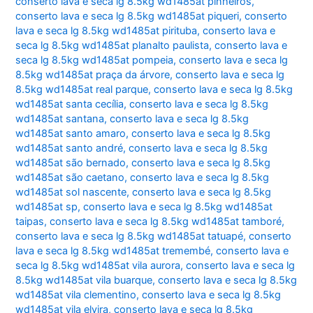
conserto lava e seca lg 8.5kg wd1485at pinheiros
,
conserto lava e seca lg 8.5kg wd1485at piqueri
,
conserto
lava e seca lg 8.5kg wd1485at pirituba
,
conserto lava e
seca lg 8.5kg wd1485at planalto paulista
,
conserto lava e
seca lg 8.5kg wd1485at pompeia
,
conserto lava e seca lg
8.5kg wd1485at praça da árvore
,
conserto lava e seca lg
8.5kg wd1485at real parque
,
conserto lava e seca lg 8.5kg
wd1485at santa cecília
,
conserto lava e seca lg 8.5kg
wd1485at santana
,
conserto lava e seca lg 8.5kg
wd1485at santo amaro
,
conserto lava e seca lg 8.5kg
wd1485at santo andré
,
conserto lava e seca lg 8.5kg
wd1485at são bernado
,
conserto lava e seca lg 8.5kg
wd1485at são caetano
,
conserto lava e seca lg 8.5kg
wd1485at sol nascente
,
conserto lava e seca lg 8.5kg
wd1485at sp
,
conserto lava e seca lg 8.5kg wd1485at
taipas
,
conserto lava e seca lg 8.5kg wd1485at tamboré
,
conserto lava e seca lg 8.5kg wd1485at tatuapé
,
conserto
lava e seca lg 8.5kg wd1485at tremembé
,
conserto lava e
seca lg 8.5kg wd1485at vila aurora
,
conserto lava e seca lg
8.5kg wd1485at vila buarque
,
conserto lava e seca lg 8.5kg
wd1485at vila clementino
,
conserto lava e seca lg 8.5kg
wd1485at vila elvira
,
conserto lava e seca lg 8.5kg