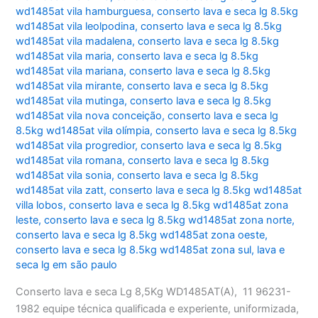
wd1485at vila hamburguesa
,
conserto lava e seca lg 8.5kg
wd1485at vila leolpodina
,
conserto lava e seca lg 8.5kg
wd1485at vila madalena
,
conserto lava e seca lg 8.5kg
wd1485at vila maria
,
conserto lava e seca lg 8.5kg
wd1485at vila mariana
,
conserto lava e seca lg 8.5kg
wd1485at vila mirante
,
conserto lava e seca lg 8.5kg
wd1485at vila mutinga
,
conserto lava e seca lg 8.5kg
wd1485at vila nova conceição
,
conserto lava e seca lg
8.5kg wd1485at vila olímpia
,
conserto lava e seca lg 8.5kg
wd1485at vila progredior
,
conserto lava e seca lg 8.5kg
wd1485at vila romana
,
conserto lava e seca lg 8.5kg
wd1485at vila sonia
,
conserto lava e seca lg 8.5kg
wd1485at vila zatt
,
conserto lava e seca lg 8.5kg wd1485at
villa lobos
,
conserto lava e seca lg 8.5kg wd1485at zona
leste
,
conserto lava e seca lg 8.5kg wd1485at zona norte
,
conserto lava e seca lg 8.5kg wd1485at zona oeste
,
conserto lava e seca lg 8.5kg wd1485at zona sul
,
lava e
seca lg em são paulo
Conserto lava e seca Lg 8,5Kg WD1485AT(A), 11 96231-
1982 equipe técnica qualificada e experiente, uniformizada,