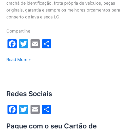
crachá de identificação, frota própria de veículos, peças
originais, garantia e sempre os melhores orçamentos para
conserto de lava e seca LG.
Compartilhe
F
T
E
S
a
w
m
h
c
itt
ai
ar
Conserto
Read More »
lava
e
er
l
e
e
b
seca
o
Lg
Redes Sociais
8,5Kg
o
WD1485AT(A)
k
F
T
E
S
a
w
m
h
Pague com o seu Cartão de
c
itt
ai
ar