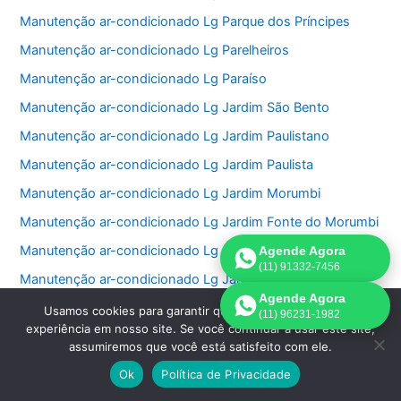
Manutenção ar-condicionado Lg Parque dos Príncipes
Manutenção ar-condicionado Lg Parelheiros
Manutenção ar-condicionado Lg Paraíso
Manutenção ar-condicionado Lg Jardim São Bento
Manutenção ar-condicionado Lg Jardim Paulistano
Manutenção ar-condicionado Lg Jardim Paulista
Manutenção ar-condicionado Lg Jardim Morumbi
Manutenção ar-condicionado Lg Jardim Fonte do Morumbi
Manutenção ar-condicionado Lg Jardim Europa
Agende Agora
(11) 91332-7456
Manutenção ar-condicionado Lg Jardim das Perdizes
Agende Agora
Manutenção ar-condicionado Lg Jardim das Acacias
Usamos cookies para garantir que oferecemos a melhor
(11) 96231-1982
experiência em nosso site. Se você continuar a usar este site,
Manutenção ar-condicionado Lg Jardim da Saúde
assumiremos que você está satisfeito com ele.
Manutenção ar-condicionado Lg Jardim Bonfiglioli
Ok
Política de Privacidade
Manutenção ar-condicionado Lg Jardim Ângela