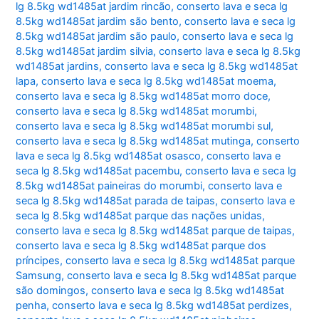
lg 8.5kg wd1485at jardim rincão
,
conserto lava e seca lg
8.5kg wd1485at jardim são bento
,
conserto lava e seca lg
8.5kg wd1485at jardim são paulo
,
conserto lava e seca lg
8.5kg wd1485at jardim silvia
,
conserto lava e seca lg 8.5kg
wd1485at jardins
,
conserto lava e seca lg 8.5kg wd1485at
lapa
,
conserto lava e seca lg 8.5kg wd1485at moema
,
conserto lava e seca lg 8.5kg wd1485at morro doce
,
conserto lava e seca lg 8.5kg wd1485at morumbi
,
conserto lava e seca lg 8.5kg wd1485at morumbi sul
,
conserto lava e seca lg 8.5kg wd1485at mutinga
,
conserto
lava e seca lg 8.5kg wd1485at osasco
,
conserto lava e
seca lg 8.5kg wd1485at pacembu
,
conserto lava e seca lg
8.5kg wd1485at paineiras do morumbi
,
conserto lava e
seca lg 8.5kg wd1485at parada de taipas
,
conserto lava e
seca lg 8.5kg wd1485at parque das nações unidas
,
conserto lava e seca lg 8.5kg wd1485at parque de taipas
,
conserto lava e seca lg 8.5kg wd1485at parque dos
príncipes
,
conserto lava e seca lg 8.5kg wd1485at parque
Samsung
,
conserto lava e seca lg 8.5kg wd1485at parque
são domingos
,
conserto lava e seca lg 8.5kg wd1485at
penha
,
conserto lava e seca lg 8.5kg wd1485at perdizes
,