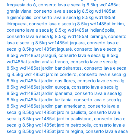
freguesia do ó
,
conserto lava e seca lg 8.5kg wd1485at
granja viana
,
conserto lava e seca lg 8.5kg wd1485at
higienópolis
,
conserto lava e seca lg 8.5kg wd1485at
ibirapuera
,
conserto lava e seca lg 8.5kg wd1485at imirim
,
conserto lava e seca lg 8.5kg wd1485at indianópolis
,
conserto lava e seca lg 8.5kg wd1485at ipiranga
,
conserto
lava e seca lg 8.5kg wd1485at jaguara
,
conserto lava e
seca lg 8.5kg wd1485at jaguaré
,
conserto lava e seca lg
8.5kg wd1485at jaraguá
,
conserto lava e seca lg 8.5kg
wd1485at jardim anália franco
,
conserto lava e seca lg
8.5kg wd1485at jardim bandeirantes
,
conserto lava e seca
lg 8.5kg wd1485at jardim cordeiro
,
conserto lava e seca lg
8.5kg wd1485at jardim das flores
,
conserto lava e seca lg
8.5kg wd1485at jardim europa
,
conserto lava e seca lg
8.5kg wd1485at jardim ipanema
,
conserto lava e seca lg
8.5kg wd1485at jardim luzitania
,
conserto lava e seca lg
8.5kg wd1485at jardim pan americano
,
conserto lava e
seca lg 8.5kg wd1485at jardim paulista
,
conserto lava e
seca lg 8.5kg wd1485at jardim paulistano
,
conserto lava e
seca lg 8.5kg wd1485at jardim petropolis
,
conserto lava e
seca lg 8.5kg wd1485at jardim regina
,
conserto lava e seca