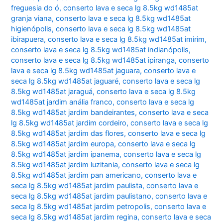
freguesia do ó
,
conserto lava e seca lg 8.5kg wd1485at
granja viana
,
conserto lava e seca lg 8.5kg wd1485at
higienópolis
,
conserto lava e seca lg 8.5kg wd1485at
ibirapuera
,
conserto lava e seca lg 8.5kg wd1485at imirim
,
conserto lava e seca lg 8.5kg wd1485at indianópolis
,
conserto lava e seca lg 8.5kg wd1485at ipiranga
,
conserto
lava e seca lg 8.5kg wd1485at jaguara
,
conserto lava e
seca lg 8.5kg wd1485at jaguaré
,
conserto lava e seca lg
8.5kg wd1485at jaraguá
,
conserto lava e seca lg 8.5kg
wd1485at jardim anália franco
,
conserto lava e seca lg
8.5kg wd1485at jardim bandeirantes
,
conserto lava e seca
lg 8.5kg wd1485at jardim cordeiro
,
conserto lava e seca lg
8.5kg wd1485at jardim das flores
,
conserto lava e seca lg
8.5kg wd1485at jardim europa
,
conserto lava e seca lg
8.5kg wd1485at jardim ipanema
,
conserto lava e seca lg
8.5kg wd1485at jardim luzitania
,
conserto lava e seca lg
8.5kg wd1485at jardim pan americano
,
conserto lava e
seca lg 8.5kg wd1485at jardim paulista
,
conserto lava e
seca lg 8.5kg wd1485at jardim paulistano
,
conserto lava e
seca lg 8.5kg wd1485at jardim petropolis
,
conserto lava e
seca lg 8.5kg wd1485at jardim regina
,
conserto lava e seca