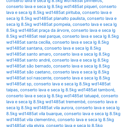
conserto lava e seca lg 8.5kg wd1485at pinheiros
,
conserto lava e seca lg 8.5kg wd1485at piqueri
,
conserto
lava e seca lg 8.5kg wd1485at pirituba
,
conserto lava e
seca lg 8.5kg wd1485at planalto paulista
,
conserto lava e
seca lg 8.5kg wd1485at pompeia
,
conserto lava e seca lg
8.5kg wd1485at praça da árvore
,
conserto lava e seca lg
8.5kg wd1485at real parque
,
conserto lava e seca lg 8.5kg
wd1485at santa cecília
,
conserto lava e seca lg 8.5kg
wd1485at santana
,
conserto lava e seca lg 8.5kg
wd1485at santo amaro
,
conserto lava e seca lg 8.5kg
wd1485at santo andré
,
conserto lava e seca lg 8.5kg
wd1485at são bernado
,
conserto lava e seca lg 8.5kg
wd1485at são caetano
,
conserto lava e seca lg 8.5kg
wd1485at sol nascente
,
conserto lava e seca lg 8.5kg
wd1485at sp
,
conserto lava e seca lg 8.5kg wd1485at
taipas
,
conserto lava e seca lg 8.5kg wd1485at tamboré
,
conserto lava e seca lg 8.5kg wd1485at tatuapé
,
conserto
lava e seca lg 8.5kg wd1485at tremembé
,
conserto lava e
seca lg 8.5kg wd1485at vila aurora
,
conserto lava e seca lg
8.5kg wd1485at vila buarque
,
conserto lava e seca lg 8.5kg
wd1485at vila clementino
,
conserto lava e seca lg 8.5kg
wd1485at vila elvira
,
conserto lava e seca lg 8.5kg