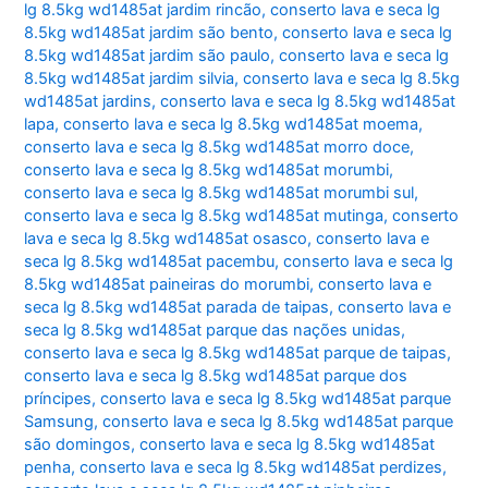
lg 8.5kg wd1485at jardim rincão
,
conserto lava e seca lg
8.5kg wd1485at jardim são bento
,
conserto lava e seca lg
8.5kg wd1485at jardim são paulo
,
conserto lava e seca lg
8.5kg wd1485at jardim silvia
,
conserto lava e seca lg 8.5kg
wd1485at jardins
,
conserto lava e seca lg 8.5kg wd1485at
lapa
,
conserto lava e seca lg 8.5kg wd1485at moema
,
conserto lava e seca lg 8.5kg wd1485at morro doce
,
conserto lava e seca lg 8.5kg wd1485at morumbi
,
conserto lava e seca lg 8.5kg wd1485at morumbi sul
,
conserto lava e seca lg 8.5kg wd1485at mutinga
,
conserto
lava e seca lg 8.5kg wd1485at osasco
,
conserto lava e
seca lg 8.5kg wd1485at pacembu
,
conserto lava e seca lg
8.5kg wd1485at paineiras do morumbi
,
conserto lava e
seca lg 8.5kg wd1485at parada de taipas
,
conserto lava e
seca lg 8.5kg wd1485at parque das nações unidas
,
conserto lava e seca lg 8.5kg wd1485at parque de taipas
,
conserto lava e seca lg 8.5kg wd1485at parque dos
príncipes
,
conserto lava e seca lg 8.5kg wd1485at parque
Samsung
,
conserto lava e seca lg 8.5kg wd1485at parque
são domingos
,
conserto lava e seca lg 8.5kg wd1485at
penha
,
conserto lava e seca lg 8.5kg wd1485at perdizes
,