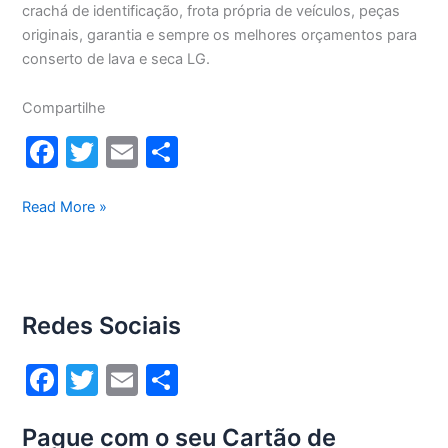
crachá de identificação, frota própria de veículos, peças
originais, garantia e sempre os melhores orçamentos para
conserto de lava e seca LG.
Compartilhe
F
T
E
S
a
w
m
h
c
itt
ai
ar
Conserto
Read More »
lava
e
er
l
e
e
b
seca
o
Lg
Redes Sociais
8,5Kg
o
WD1485AT(A)
k
F
T
E
S
a
w
m
h
Pague com o seu Cartão de
c
itt
ai
ar