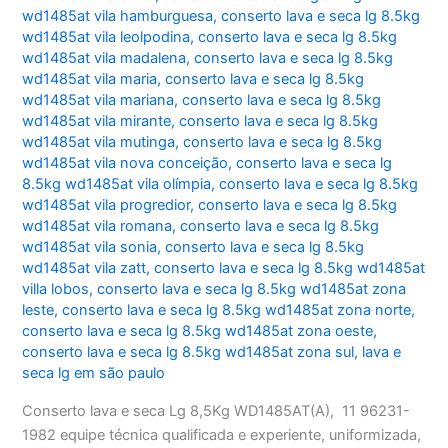
wd1485at vila hamburguesa
,
conserto lava e seca lg 8.5kg
wd1485at vila leolpodina
,
conserto lava e seca lg 8.5kg
wd1485at vila madalena
,
conserto lava e seca lg 8.5kg
wd1485at vila maria
,
conserto lava e seca lg 8.5kg
wd1485at vila mariana
,
conserto lava e seca lg 8.5kg
wd1485at vila mirante
,
conserto lava e seca lg 8.5kg
wd1485at vila mutinga
,
conserto lava e seca lg 8.5kg
wd1485at vila nova conceição
,
conserto lava e seca lg
8.5kg wd1485at vila olímpia
,
conserto lava e seca lg 8.5kg
wd1485at vila progredior
,
conserto lava e seca lg 8.5kg
wd1485at vila romana
,
conserto lava e seca lg 8.5kg
wd1485at vila sonia
,
conserto lava e seca lg 8.5kg
wd1485at vila zatt
,
conserto lava e seca lg 8.5kg wd1485at
villa lobos
,
conserto lava e seca lg 8.5kg wd1485at zona
leste
,
conserto lava e seca lg 8.5kg wd1485at zona norte
,
conserto lava e seca lg 8.5kg wd1485at zona oeste
,
conserto lava e seca lg 8.5kg wd1485at zona sul
,
lava e
seca lg em são paulo
Conserto lava e seca Lg 8,5Kg WD1485AT(A), 11 96231-
1982 equipe técnica qualificada e experiente, uniformizada,