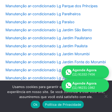
Manutenção ar-condicionado Lg Parque dos Príncipes
Manutenção ar-condicionado Lg Parelheiros
Manutenção ar-condicionado Lg Paraíso
Manutenção ar-condicionado Lg Jardim São Bento
Manutenção ar-condicionado Lg Jardim Paulistano
Manutenção ar-condicionado Lg Jardim Paulista
Manutenção ar-condicionado Lg Jardim Morumbi
Manutenção ar-condicionado Lg Jardim Fonte do Morumbi
Manutenção ar-condicionado Lg Jardim Europa
Agende Agora
(11) 91332-7456
Manutenção ar-condicionado Lg Jardim das Perdizes
Agende Agora
Manutenção ar-condicionado Lg Jardim das Acacias
Usamos cookies para garantir que oferecemos a melhor
(11) 96231-1982
experiência em nosso site. Se você continuar a usar este site,
Manutenção ar-condicionado Lg Jardim da Saúde
assumiremos que você está satisfeito com ele.
Manutenção ar-condicionado Lg Jardim Bonfiglioli
Ok
Política de Privacidade
Manutenção ar-condicionado Lg Jardim Ângela