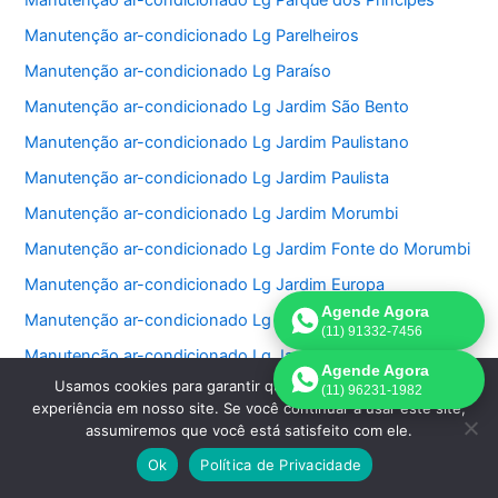
Manutenção ar-condicionado Lg Parque dos Príncipes
Manutenção ar-condicionado Lg Parelheiros
Manutenção ar-condicionado Lg Paraíso
Manutenção ar-condicionado Lg Jardim São Bento
Manutenção ar-condicionado Lg Jardim Paulistano
Manutenção ar-condicionado Lg Jardim Paulista
Manutenção ar-condicionado Lg Jardim Morumbi
Manutenção ar-condicionado Lg Jardim Fonte do Morumbi
Manutenção ar-condicionado Lg Jardim Europa
Agende Agora
Manutenção ar-condicionado Lg Jardim das Perdizes
(11) 91332-7456
Manutenção ar-condicionado Lg Jardim das Acacias
Agende Agora
Usamos cookies para garantir que oferecemos a melhor
Manutenção ar-condicionado Lg Jardim da Saúde
(11) 96231-1982
experiência em nosso site. Se você continuar a usar este site,
Manutenção ar-condicionado Lg Jardim Bonfiglioli
assumiremos que você está satisfeito com ele.
Manutenção ar-condicionado Lg Jardim Ângela
Ok
Política de Privacidade
Manutenção ar-condicionado Lg Jardim Anália Franco