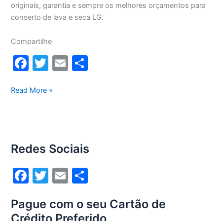
originais, garantia e sempre os melhores orçamentos para
conserto de lava e seca LG.
Compartilhe
F
T
E
S
a
w
m
h
c
itt
ai
ar
Conserto
Read More »
lava
e
er
l
e
e
b
seca
o
Lg
Redes Sociais
8,5Kg
o
WD1485AT(A)
k
F
T
E
S
a
w
m
h
Pague com o seu Cartão de
c
itt
ai
ar
Crédito Preferido