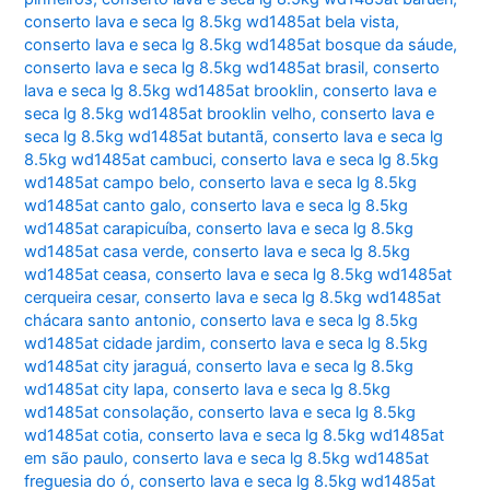
conserto lava e seca lg 8.5kg wd1485at bela vista
,
conserto lava e seca lg 8.5kg wd1485at bosque da sáude
,
conserto lava e seca lg 8.5kg wd1485at brasil
,
conserto
lava e seca lg 8.5kg wd1485at brooklin
,
conserto lava e
seca lg 8.5kg wd1485at brooklin velho
,
conserto lava e
seca lg 8.5kg wd1485at butantã
,
conserto lava e seca lg
8.5kg wd1485at cambuci
,
conserto lava e seca lg 8.5kg
wd1485at campo belo
,
conserto lava e seca lg 8.5kg
wd1485at canto galo
,
conserto lava e seca lg 8.5kg
wd1485at carapicuíba
,
conserto lava e seca lg 8.5kg
wd1485at casa verde
,
conserto lava e seca lg 8.5kg
wd1485at ceasa
,
conserto lava e seca lg 8.5kg wd1485at
cerqueira cesar
,
conserto lava e seca lg 8.5kg wd1485at
chácara santo antonio
,
conserto lava e seca lg 8.5kg
wd1485at cidade jardim
,
conserto lava e seca lg 8.5kg
wd1485at city jaraguá
,
conserto lava e seca lg 8.5kg
wd1485at city lapa
,
conserto lava e seca lg 8.5kg
wd1485at consolação
,
conserto lava e seca lg 8.5kg
wd1485at cotia
,
conserto lava e seca lg 8.5kg wd1485at
em são paulo
,
conserto lava e seca lg 8.5kg wd1485at
freguesia do ó
,
conserto lava e seca lg 8.5kg wd1485at