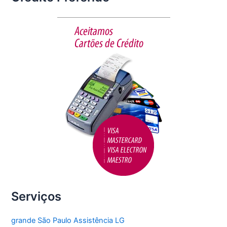
e
er
l
e
b
o
o
k
Serviços
grande São Paulo Assistência LG