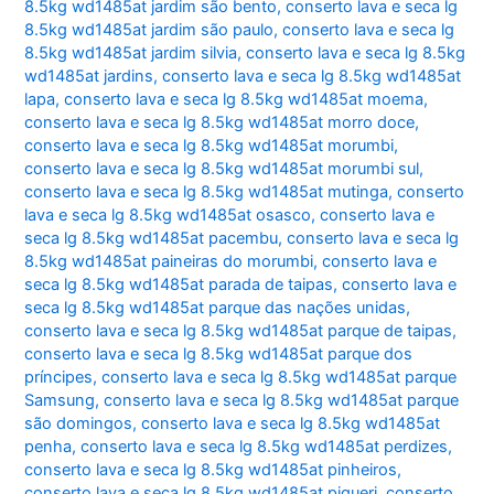
8.5kg wd1485at jardim são bento
,
conserto lava e seca lg
8.5kg wd1485at jardim são paulo
,
conserto lava e seca lg
8.5kg wd1485at jardim silvia
,
conserto lava e seca lg 8.5kg
wd1485at jardins
,
conserto lava e seca lg 8.5kg wd1485at
lapa
,
conserto lava e seca lg 8.5kg wd1485at moema
,
conserto lava e seca lg 8.5kg wd1485at morro doce
,
conserto lava e seca lg 8.5kg wd1485at morumbi
,
conserto lava e seca lg 8.5kg wd1485at morumbi sul
,
conserto lava e seca lg 8.5kg wd1485at mutinga
,
conserto
lava e seca lg 8.5kg wd1485at osasco
,
conserto lava e
seca lg 8.5kg wd1485at pacembu
,
conserto lava e seca lg
8.5kg wd1485at paineiras do morumbi
,
conserto lava e
seca lg 8.5kg wd1485at parada de taipas
,
conserto lava e
seca lg 8.5kg wd1485at parque das nações unidas
,
conserto lava e seca lg 8.5kg wd1485at parque de taipas
,
conserto lava e seca lg 8.5kg wd1485at parque dos
príncipes
,
conserto lava e seca lg 8.5kg wd1485at parque
Samsung
,
conserto lava e seca lg 8.5kg wd1485at parque
são domingos
,
conserto lava e seca lg 8.5kg wd1485at
penha
,
conserto lava e seca lg 8.5kg wd1485at perdizes
,
conserto lava e seca lg 8.5kg wd1485at pinheiros
,
conserto lava e seca lg 8.5kg wd1485at piqueri
,
conserto