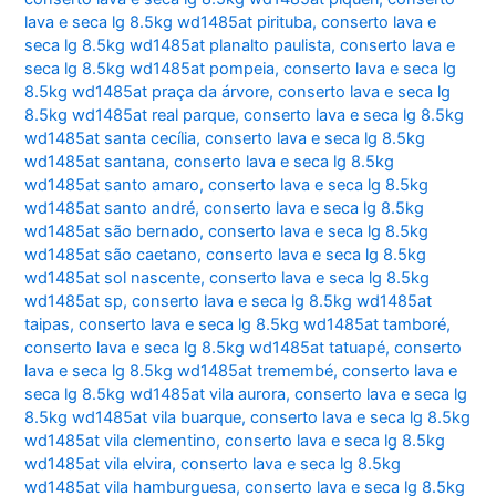
lava e seca lg 8.5kg wd1485at pirituba
,
conserto lava e
seca lg 8.5kg wd1485at planalto paulista
,
conserto lava e
seca lg 8.5kg wd1485at pompeia
,
conserto lava e seca lg
8.5kg wd1485at praça da árvore
,
conserto lava e seca lg
8.5kg wd1485at real parque
,
conserto lava e seca lg 8.5kg
wd1485at santa cecília
,
conserto lava e seca lg 8.5kg
wd1485at santana
,
conserto lava e seca lg 8.5kg
wd1485at santo amaro
,
conserto lava e seca lg 8.5kg
wd1485at santo andré
,
conserto lava e seca lg 8.5kg
wd1485at são bernado
,
conserto lava e seca lg 8.5kg
wd1485at são caetano
,
conserto lava e seca lg 8.5kg
wd1485at sol nascente
,
conserto lava e seca lg 8.5kg
wd1485at sp
,
conserto lava e seca lg 8.5kg wd1485at
taipas
,
conserto lava e seca lg 8.5kg wd1485at tamboré
,
conserto lava e seca lg 8.5kg wd1485at tatuapé
,
conserto
lava e seca lg 8.5kg wd1485at tremembé
,
conserto lava e
seca lg 8.5kg wd1485at vila aurora
,
conserto lava e seca lg
8.5kg wd1485at vila buarque
,
conserto lava e seca lg 8.5kg
wd1485at vila clementino
,
conserto lava e seca lg 8.5kg
wd1485at vila elvira
,
conserto lava e seca lg 8.5kg
wd1485at vila hamburguesa
,
conserto lava e seca lg 8.5kg