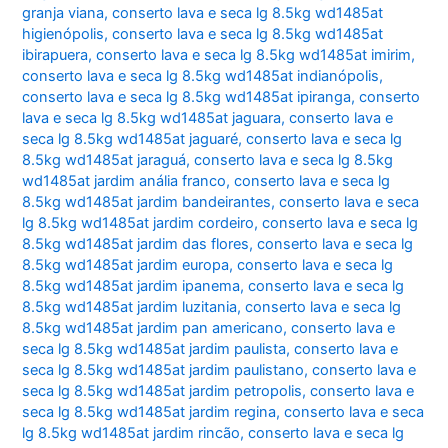
granja viana
,
conserto lava e seca lg 8.5kg wd1485at
higienópolis
,
conserto lava e seca lg 8.5kg wd1485at
ibirapuera
,
conserto lava e seca lg 8.5kg wd1485at imirim
,
conserto lava e seca lg 8.5kg wd1485at indianópolis
,
conserto lava e seca lg 8.5kg wd1485at ipiranga
,
conserto
lava e seca lg 8.5kg wd1485at jaguara
,
conserto lava e
seca lg 8.5kg wd1485at jaguaré
,
conserto lava e seca lg
8.5kg wd1485at jaraguá
,
conserto lava e seca lg 8.5kg
wd1485at jardim anália franco
,
conserto lava e seca lg
8.5kg wd1485at jardim bandeirantes
,
conserto lava e seca
lg 8.5kg wd1485at jardim cordeiro
,
conserto lava e seca lg
8.5kg wd1485at jardim das flores
,
conserto lava e seca lg
8.5kg wd1485at jardim europa
,
conserto lava e seca lg
8.5kg wd1485at jardim ipanema
,
conserto lava e seca lg
8.5kg wd1485at jardim luzitania
,
conserto lava e seca lg
8.5kg wd1485at jardim pan americano
,
conserto lava e
seca lg 8.5kg wd1485at jardim paulista
,
conserto lava e
seca lg 8.5kg wd1485at jardim paulistano
,
conserto lava e
seca lg 8.5kg wd1485at jardim petropolis
,
conserto lava e
seca lg 8.5kg wd1485at jardim regina
,
conserto lava e seca
lg 8.5kg wd1485at jardim rincão
,
conserto lava e seca lg