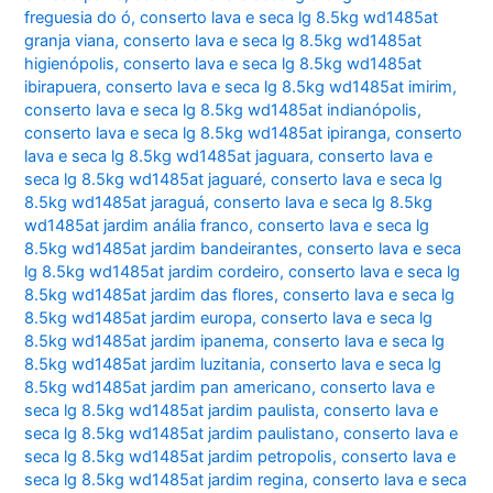
freguesia do ó
,
conserto lava e seca lg 8.5kg wd1485at
granja viana
,
conserto lava e seca lg 8.5kg wd1485at
higienópolis
,
conserto lava e seca lg 8.5kg wd1485at
ibirapuera
,
conserto lava e seca lg 8.5kg wd1485at imirim
,
conserto lava e seca lg 8.5kg wd1485at indianópolis
,
conserto lava e seca lg 8.5kg wd1485at ipiranga
,
conserto
lava e seca lg 8.5kg wd1485at jaguara
,
conserto lava e
seca lg 8.5kg wd1485at jaguaré
,
conserto lava e seca lg
8.5kg wd1485at jaraguá
,
conserto lava e seca lg 8.5kg
wd1485at jardim anália franco
,
conserto lava e seca lg
8.5kg wd1485at jardim bandeirantes
,
conserto lava e seca
lg 8.5kg wd1485at jardim cordeiro
,
conserto lava e seca lg
8.5kg wd1485at jardim das flores
,
conserto lava e seca lg
8.5kg wd1485at jardim europa
,
conserto lava e seca lg
8.5kg wd1485at jardim ipanema
,
conserto lava e seca lg
8.5kg wd1485at jardim luzitania
,
conserto lava e seca lg
8.5kg wd1485at jardim pan americano
,
conserto lava e
seca lg 8.5kg wd1485at jardim paulista
,
conserto lava e
seca lg 8.5kg wd1485at jardim paulistano
,
conserto lava e
seca lg 8.5kg wd1485at jardim petropolis
,
conserto lava e
seca lg 8.5kg wd1485at jardim regina
,
conserto lava e seca