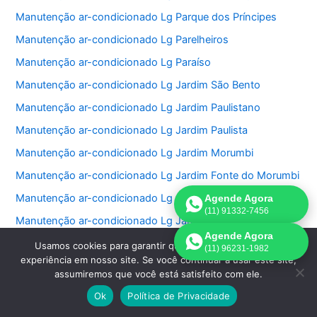
Manutenção ar-condicionado Lg Parque dos Príncipes
Manutenção ar-condicionado Lg Parelheiros
Manutenção ar-condicionado Lg Paraíso
Manutenção ar-condicionado Lg Jardim São Bento
Manutenção ar-condicionado Lg Jardim Paulistano
Manutenção ar-condicionado Lg Jardim Paulista
Manutenção ar-condicionado Lg Jardim Morumbi
Manutenção ar-condicionado Lg Jardim Fonte do Morumbi
Manutenção ar-condicionado Lg Jardim Europa
Agende Agora
(11) 91332-7456
Manutenção ar-condicionado Lg Jardim das Perdizes
Agende Agora
Manutenção ar-condicionado Lg Jardim das Acacias
Usamos cookies para garantir que oferecemos a melhor
(11) 96231-1982
experiência em nosso site. Se você continuar a usar este site,
Manutenção ar-condicionado Lg Jardim da Saúde
assumiremos que você está satisfeito com ele.
Manutenção ar-condicionado Lg Jardim Bonfiglioli
Ok
Política de Privacidade
Manutenção ar-condicionado Lg Jardim Ângela