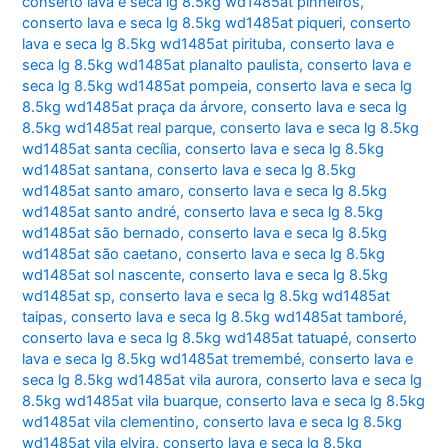
conserto lava e seca lg 8.5kg wd1485at pinheiros
,
conserto lava e seca lg 8.5kg wd1485at piqueri
,
conserto
lava e seca lg 8.5kg wd1485at pirituba
,
conserto lava e
seca lg 8.5kg wd1485at planalto paulista
,
conserto lava e
seca lg 8.5kg wd1485at pompeia
,
conserto lava e seca lg
8.5kg wd1485at praça da árvore
,
conserto lava e seca lg
8.5kg wd1485at real parque
,
conserto lava e seca lg 8.5kg
wd1485at santa cecília
,
conserto lava e seca lg 8.5kg
wd1485at santana
,
conserto lava e seca lg 8.5kg
wd1485at santo amaro
,
conserto lava e seca lg 8.5kg
wd1485at santo andré
,
conserto lava e seca lg 8.5kg
wd1485at são bernado
,
conserto lava e seca lg 8.5kg
wd1485at são caetano
,
conserto lava e seca lg 8.5kg
wd1485at sol nascente
,
conserto lava e seca lg 8.5kg
wd1485at sp
,
conserto lava e seca lg 8.5kg wd1485at
taipas
,
conserto lava e seca lg 8.5kg wd1485at tamboré
,
conserto lava e seca lg 8.5kg wd1485at tatuapé
,
conserto
lava e seca lg 8.5kg wd1485at tremembé
,
conserto lava e
seca lg 8.5kg wd1485at vila aurora
,
conserto lava e seca lg
8.5kg wd1485at vila buarque
,
conserto lava e seca lg 8.5kg
wd1485at vila clementino
,
conserto lava e seca lg 8.5kg
wd1485at vila elvira
,
conserto lava e seca lg 8.5kg