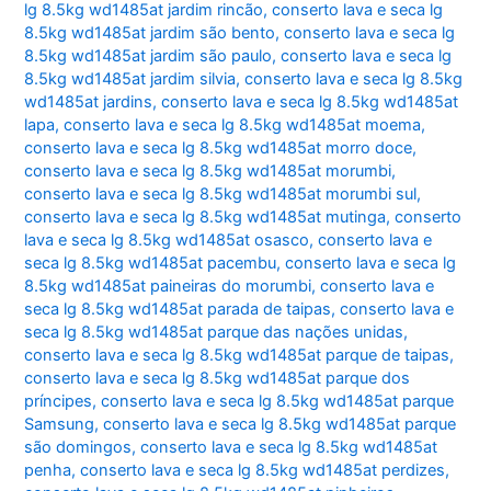
lg 8.5kg wd1485at jardim rincão
,
conserto lava e seca lg
8.5kg wd1485at jardim são bento
,
conserto lava e seca lg
8.5kg wd1485at jardim são paulo
,
conserto lava e seca lg
8.5kg wd1485at jardim silvia
,
conserto lava e seca lg 8.5kg
wd1485at jardins
,
conserto lava e seca lg 8.5kg wd1485at
lapa
,
conserto lava e seca lg 8.5kg wd1485at moema
,
conserto lava e seca lg 8.5kg wd1485at morro doce
,
conserto lava e seca lg 8.5kg wd1485at morumbi
,
conserto lava e seca lg 8.5kg wd1485at morumbi sul
,
conserto lava e seca lg 8.5kg wd1485at mutinga
,
conserto
lava e seca lg 8.5kg wd1485at osasco
,
conserto lava e
seca lg 8.5kg wd1485at pacembu
,
conserto lava e seca lg
8.5kg wd1485at paineiras do morumbi
,
conserto lava e
seca lg 8.5kg wd1485at parada de taipas
,
conserto lava e
seca lg 8.5kg wd1485at parque das nações unidas
,
conserto lava e seca lg 8.5kg wd1485at parque de taipas
,
conserto lava e seca lg 8.5kg wd1485at parque dos
príncipes
,
conserto lava e seca lg 8.5kg wd1485at parque
Samsung
,
conserto lava e seca lg 8.5kg wd1485at parque
são domingos
,
conserto lava e seca lg 8.5kg wd1485at
penha
,
conserto lava e seca lg 8.5kg wd1485at perdizes
,