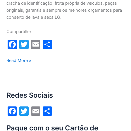
crachá de identificação, frota própria de veículos, peças
originais, garantia e sempre os melhores orçamentos para
conserto de lava e seca LG.
Compartilhe
F
T
E
S
a
w
m
h
c
itt
ai
ar
Conserto
Read More »
lava
e
er
l
e
e
b
seca
o
Lg
Redes Sociais
8,5Kg
o
WD1485AT(A)
k
F
T
E
S
a
w
m
h
Pague com o seu Cartão de
c
itt
ai
ar