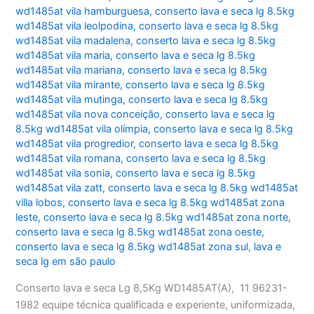
wd1485at vila hamburguesa
,
conserto lava e seca lg 8.5kg
wd1485at vila leolpodina
,
conserto lava e seca lg 8.5kg
wd1485at vila madalena
,
conserto lava e seca lg 8.5kg
wd1485at vila maria
,
conserto lava e seca lg 8.5kg
wd1485at vila mariana
,
conserto lava e seca lg 8.5kg
wd1485at vila mirante
,
conserto lava e seca lg 8.5kg
wd1485at vila mutinga
,
conserto lava e seca lg 8.5kg
wd1485at vila nova conceição
,
conserto lava e seca lg
8.5kg wd1485at vila olímpia
,
conserto lava e seca lg 8.5kg
wd1485at vila progredior
,
conserto lava e seca lg 8.5kg
wd1485at vila romana
,
conserto lava e seca lg 8.5kg
wd1485at vila sonia
,
conserto lava e seca lg 8.5kg
wd1485at vila zatt
,
conserto lava e seca lg 8.5kg wd1485at
villa lobos
,
conserto lava e seca lg 8.5kg wd1485at zona
leste
,
conserto lava e seca lg 8.5kg wd1485at zona norte
,
conserto lava e seca lg 8.5kg wd1485at zona oeste
,
conserto lava e seca lg 8.5kg wd1485at zona sul
,
lava e
seca lg em são paulo
Conserto lava e seca Lg 8,5Kg WD1485AT(A), 11 96231-
1982 equipe técnica qualificada e experiente, uniformizada,