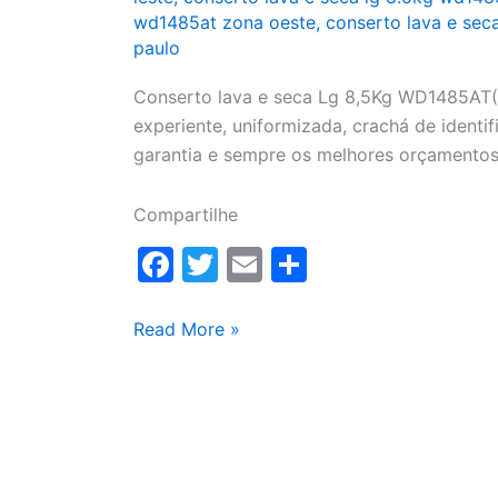
wd1485at zona oeste
,
conserto lava e sec
paulo
Conserto lava e seca Lg 8,5Kg WD1485AT(A
experiente, uniformizada, crachá de identifi
garantia e sempre os melhores orçamentos
Compartilhe
F
T
E
S
a
w
m
h
c
itt
ai
ar
Conserto
Read More »
lava
e
er
l
e
e
b
seca
o
Lg
o
8,5Kg