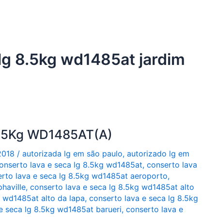
 lg 8.5kg wd1485at jardim
8,5Kg WD1485AT(A)
2018
/
autorizada lg em são paulo
,
autorizado lg em
onserto lava e seca lg 8.5kg wd1485at
,
conserto lava
rto lava e seca lg 8.5kg wd1485at aeroporto
,
haville
,
conserto lava e seca lg 8.5kg wd1485at alto
g wd1485at alto da lapa
,
conserto lava e seca lg 8.5kg
e seca lg 8.5kg wd1485at barueri
,
conserto lava e