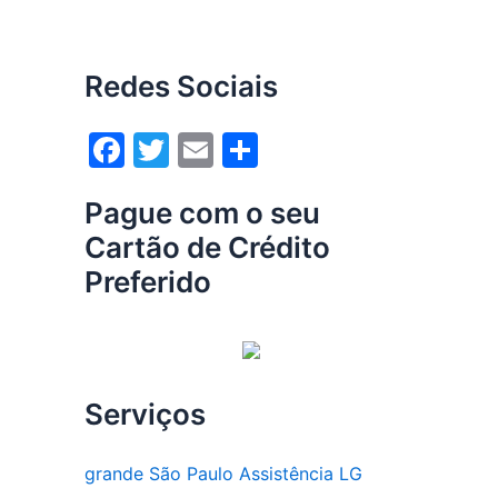
Redes Sociais
F
T
E
S
a
w
m
h
Pague com o seu
c
itt
ai
ar
Cartão de Crédito
e
er
l
e
Preferido
b
o
o
k
Serviços
grande São Paulo Assistência LG