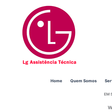
Ir
para
o
conteúdo
Home
Quem Somos
Ser
EM 
W