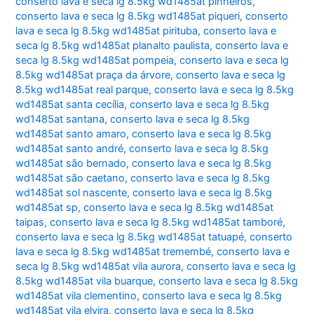
conserto lava e seca lg 8.5kg wd1485at pinheiros
,
conserto lava e seca lg 8.5kg wd1485at piqueri
,
conserto
lava e seca lg 8.5kg wd1485at pirituba
,
conserto lava e
seca lg 8.5kg wd1485at planalto paulista
,
conserto lava e
seca lg 8.5kg wd1485at pompeia
,
conserto lava e seca lg
8.5kg wd1485at praça da árvore
,
conserto lava e seca lg
8.5kg wd1485at real parque
,
conserto lava e seca lg 8.5kg
wd1485at santa cecília
,
conserto lava e seca lg 8.5kg
wd1485at santana
,
conserto lava e seca lg 8.5kg
wd1485at santo amaro
,
conserto lava e seca lg 8.5kg
wd1485at santo andré
,
conserto lava e seca lg 8.5kg
wd1485at são bernado
,
conserto lava e seca lg 8.5kg
wd1485at são caetano
,
conserto lava e seca lg 8.5kg
wd1485at sol nascente
,
conserto lava e seca lg 8.5kg
wd1485at sp
,
conserto lava e seca lg 8.5kg wd1485at
taipas
,
conserto lava e seca lg 8.5kg wd1485at tamboré
,
conserto lava e seca lg 8.5kg wd1485at tatuapé
,
conserto
lava e seca lg 8.5kg wd1485at tremembé
,
conserto lava e
seca lg 8.5kg wd1485at vila aurora
,
conserto lava e seca lg
8.5kg wd1485at vila buarque
,
conserto lava e seca lg 8.5kg
wd1485at vila clementino
,
conserto lava e seca lg 8.5kg
wd1485at vila elvira
,
conserto lava e seca lg 8.5kg