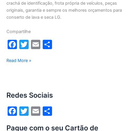
crachá de identificação, frota própria de veículos, peças
originais, garantia e sempre os melhores orçamentos para
conserto de lava e seca LG.
Compartilhe
F
T
E
S
a
w
m
h
c
itt
ai
ar
Conserto
Read More »
lava
e
er
l
e
e
b
seca
o
Lg
Redes Sociais
8,5Kg
o
WD1485AT(A)
k
F
T
E
S
a
w
m
h
Pague com o seu Cartão de
c
itt
ai
ar