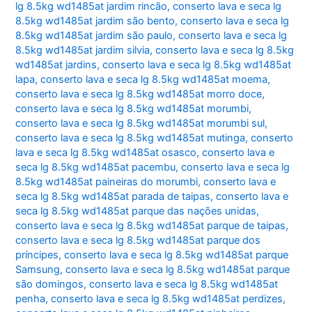
lg 8.5kg wd1485at jardim rincão
,
conserto lava e seca lg
8.5kg wd1485at jardim são bento
,
conserto lava e seca lg
8.5kg wd1485at jardim são paulo
,
conserto lava e seca lg
8.5kg wd1485at jardim silvia
,
conserto lava e seca lg 8.5kg
wd1485at jardins
,
conserto lava e seca lg 8.5kg wd1485at
lapa
,
conserto lava e seca lg 8.5kg wd1485at moema
,
conserto lava e seca lg 8.5kg wd1485at morro doce
,
conserto lava e seca lg 8.5kg wd1485at morumbi
,
conserto lava e seca lg 8.5kg wd1485at morumbi sul
,
conserto lava e seca lg 8.5kg wd1485at mutinga
,
conserto
lava e seca lg 8.5kg wd1485at osasco
,
conserto lava e
seca lg 8.5kg wd1485at pacembu
,
conserto lava e seca lg
8.5kg wd1485at paineiras do morumbi
,
conserto lava e
seca lg 8.5kg wd1485at parada de taipas
,
conserto lava e
seca lg 8.5kg wd1485at parque das nações unidas
,
conserto lava e seca lg 8.5kg wd1485at parque de taipas
,
conserto lava e seca lg 8.5kg wd1485at parque dos
príncipes
,
conserto lava e seca lg 8.5kg wd1485at parque
Samsung
,
conserto lava e seca lg 8.5kg wd1485at parque
são domingos
,
conserto lava e seca lg 8.5kg wd1485at
penha
,
conserto lava e seca lg 8.5kg wd1485at perdizes
,