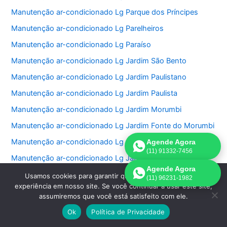
Manutenção ar-condicionado Lg Parque dos Príncipes
Manutenção ar-condicionado Lg Parelheiros
Manutenção ar-condicionado Lg Paraíso
Manutenção ar-condicionado Lg Jardim São Bento
Manutenção ar-condicionado Lg Jardim Paulistano
Manutenção ar-condicionado Lg Jardim Paulista
Manutenção ar-condicionado Lg Jardim Morumbi
Manutenção ar-condicionado Lg Jardim Fonte do Morumbi
Manutenção ar-condicionado Lg Jardim Europa
Agende Agora
(11) 91332-7456
Manutenção ar-condicionado Lg Jardim das Perdizes
Agende Agora
Manutenção ar-condicionado Lg Jardim das Acacias
Usamos cookies para garantir que oferecemos a melhor
(11) 96231-1982
experiência em nosso site. Se você continuar a usar este site,
Manutenção ar-condicionado Lg Jardim da Saúde
assumiremos que você está satisfeito com ele.
Manutenção ar-condicionado Lg Jardim Bonfiglioli
Ok
Política de Privacidade
Manutenção ar-condicionado Lg Jardim Ângela