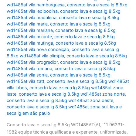
wd1485at vila hamburguesa
,
conserto lava e seca lg 8.5kg
wd1485at vila leolpodina
,
conserto lava e seca lg 8.5kg
wd1485at vila madalena
,
conserto lava e seca lg 8.5kg
wd1485at vila maria
,
conserto lava e seca lg 8.5kg
wd1485at vila mariana
,
conserto lava e seca lg 8.5kg
wd1485at vila mirante
,
conserto lava e seca lg 8.5kg
wd1485at vila mutinga
,
conserto lava e seca lg 8.5kg
wd1485at vila nova conceição
,
conserto lava e seca lg
8.5kg wd1485at vila olímpia
,
conserto lava e seca lg 8.5kg
wd1485at vila progredior
,
conserto lava e seca lg 8.5kg
wd1485at vila romana
,
conserto lava e seca lg 8.5kg
wd1485at vila sonia
,
conserto lava e seca lg 8.5kg
wd1485at vila zatt
,
conserto lava e seca lg 8.5kg wd1485at
villa lobos
,
conserto lava e seca lg 8.5kg wd1485at zona
leste
,
conserto lava e seca lg 8.5kg wd1485at zona norte
,
conserto lava e seca lg 8.5kg wd1485at zona oeste
,
conserto lava e seca lg 8.5kg wd1485at zona sul
,
lava e
seca lg em são paulo
Conserto lava e seca Lg 8,5Kg WD1485AT(A), 11 96231-
1982 equipe técnica qualificada e experiente, uniformizada,