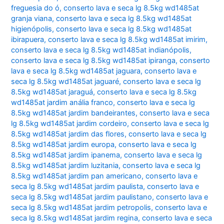
freguesia do ó
,
conserto lava e seca lg 8.5kg wd1485at
granja viana
,
conserto lava e seca lg 8.5kg wd1485at
higienópolis
,
conserto lava e seca lg 8.5kg wd1485at
ibirapuera
,
conserto lava e seca lg 8.5kg wd1485at imirim
,
conserto lava e seca lg 8.5kg wd1485at indianópolis
,
conserto lava e seca lg 8.5kg wd1485at ipiranga
,
conserto
lava e seca lg 8.5kg wd1485at jaguara
,
conserto lava e
seca lg 8.5kg wd1485at jaguaré
,
conserto lava e seca lg
8.5kg wd1485at jaraguá
,
conserto lava e seca lg 8.5kg
wd1485at jardim anália franco
,
conserto lava e seca lg
8.5kg wd1485at jardim bandeirantes
,
conserto lava e seca
lg 8.5kg wd1485at jardim cordeiro
,
conserto lava e seca lg
8.5kg wd1485at jardim das flores
,
conserto lava e seca lg
8.5kg wd1485at jardim europa
,
conserto lava e seca lg
8.5kg wd1485at jardim ipanema
,
conserto lava e seca lg
8.5kg wd1485at jardim luzitania
,
conserto lava e seca lg
8.5kg wd1485at jardim pan americano
,
conserto lava e
seca lg 8.5kg wd1485at jardim paulista
,
conserto lava e
seca lg 8.5kg wd1485at jardim paulistano
,
conserto lava e
seca lg 8.5kg wd1485at jardim petropolis
,
conserto lava e
seca lg 8.5kg wd1485at jardim regina
,
conserto lava e seca