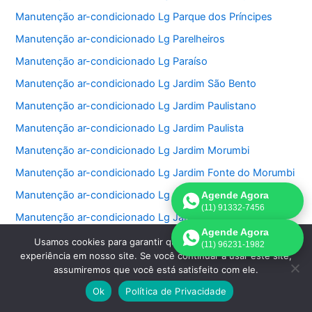
Manutenção ar-condicionado Lg Parque dos Príncipes
Manutenção ar-condicionado Lg Parelheiros
Manutenção ar-condicionado Lg Paraíso
Manutenção ar-condicionado Lg Jardim São Bento
Manutenção ar-condicionado Lg Jardim Paulistano
Manutenção ar-condicionado Lg Jardim Paulista
Manutenção ar-condicionado Lg Jardim Morumbi
Manutenção ar-condicionado Lg Jardim Fonte do Morumbi
Manutenção ar-condicionado Lg Jardim Europa
Agende Agora
(11) 91332-7456
Manutenção ar-condicionado Lg Jardim das Perdizes
Agende Agora
Manutenção ar-condicionado Lg Jardim das Acacias
Usamos cookies para garantir que oferecemos a melhor
(11) 96231-1982
experiência em nosso site. Se você continuar a usar este site,
Manutenção ar-condicionado Lg Jardim da Saúde
assumiremos que você está satisfeito com ele.
Manutenção ar-condicionado Lg Jardim Bonfiglioli
Ok
Política de Privacidade
Manutenção ar-condicionado Lg Jardim Ângela