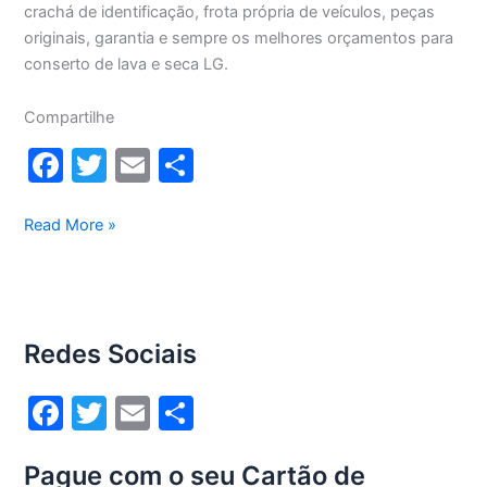
crachá de identificação, frota própria de veículos, peças
originais, garantia e sempre os melhores orçamentos para
conserto de lava e seca LG.
Compartilhe
F
T
E
S
a
w
m
h
c
itt
ai
ar
Conserto
Read More »
lava
e
er
l
e
e
b
seca
o
Lg
Redes Sociais
8,5Kg
o
WD1485AT(A)
k
F
T
E
S
a
w
m
h
Pague com o seu Cartão de
c
itt
ai
ar