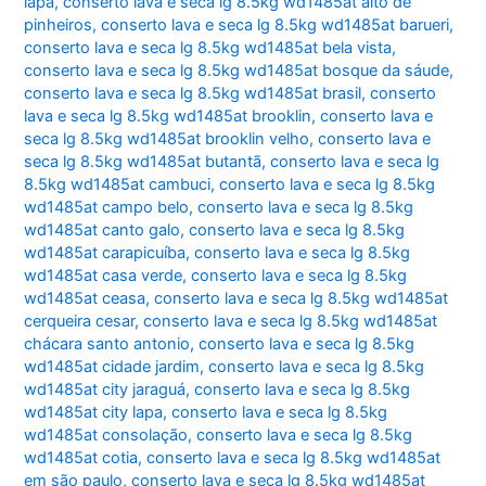
lapa
,
conserto lava e seca lg 8.5kg wd1485at alto de
pinheiros
,
conserto lava e seca lg 8.5kg wd1485at barueri
,
conserto lava e seca lg 8.5kg wd1485at bela vista
,
conserto lava e seca lg 8.5kg wd1485at bosque da sáude
,
conserto lava e seca lg 8.5kg wd1485at brasil
,
conserto
lava e seca lg 8.5kg wd1485at brooklin
,
conserto lava e
seca lg 8.5kg wd1485at brooklin velho
,
conserto lava e
seca lg 8.5kg wd1485at butantã
,
conserto lava e seca lg
8.5kg wd1485at cambuci
,
conserto lava e seca lg 8.5kg
wd1485at campo belo
,
conserto lava e seca lg 8.5kg
wd1485at canto galo
,
conserto lava e seca lg 8.5kg
wd1485at carapicuíba
,
conserto lava e seca lg 8.5kg
wd1485at casa verde
,
conserto lava e seca lg 8.5kg
wd1485at ceasa
,
conserto lava e seca lg 8.5kg wd1485at
cerqueira cesar
,
conserto lava e seca lg 8.5kg wd1485at
chácara santo antonio
,
conserto lava e seca lg 8.5kg
wd1485at cidade jardim
,
conserto lava e seca lg 8.5kg
wd1485at city jaraguá
,
conserto lava e seca lg 8.5kg
wd1485at city lapa
,
conserto lava e seca lg 8.5kg
wd1485at consolação
,
conserto lava e seca lg 8.5kg
wd1485at cotia
,
conserto lava e seca lg 8.5kg wd1485at
em são paulo
,
conserto lava e seca lg 8.5kg wd1485at