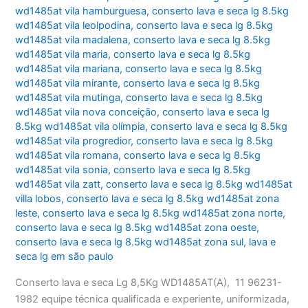
wd1485at vila hamburguesa
,
conserto lava e seca lg 8.5kg
wd1485at vila leolpodina
,
conserto lava e seca lg 8.5kg
wd1485at vila madalena
,
conserto lava e seca lg 8.5kg
wd1485at vila maria
,
conserto lava e seca lg 8.5kg
wd1485at vila mariana
,
conserto lava e seca lg 8.5kg
wd1485at vila mirante
,
conserto lava e seca lg 8.5kg
wd1485at vila mutinga
,
conserto lava e seca lg 8.5kg
wd1485at vila nova conceição
,
conserto lava e seca lg
8.5kg wd1485at vila olímpia
,
conserto lava e seca lg 8.5kg
wd1485at vila progredior
,
conserto lava e seca lg 8.5kg
wd1485at vila romana
,
conserto lava e seca lg 8.5kg
wd1485at vila sonia
,
conserto lava e seca lg 8.5kg
wd1485at vila zatt
,
conserto lava e seca lg 8.5kg wd1485at
villa lobos
,
conserto lava e seca lg 8.5kg wd1485at zona
leste
,
conserto lava e seca lg 8.5kg wd1485at zona norte
,
conserto lava e seca lg 8.5kg wd1485at zona oeste
,
conserto lava e seca lg 8.5kg wd1485at zona sul
,
lava e
seca lg em são paulo
Conserto lava e seca Lg 8,5Kg WD1485AT(A), 11 96231-
1982 equipe técnica qualificada e experiente, uniformizada,