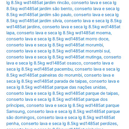
lg 8.5kg wd1485at jardim rincão
,
conserto lava e seca lg
8.5kg wd1485at jardim são bento
,
conserto lava e seca lg
8.5kg wd1485at jardim são paulo
,
conserto lava e seca lg
8.5kg wd1485at jardim silvia
,
conserto lava e seca lg 8.5kg
wd1485at jardins
,
conserto lava e seca lg 8.5kg wd1485at
lapa
,
conserto lava e seca lg 8.5kg wd1485at moema
,
conserto lava e seca lg 8.5kg wd1485at morro doce
,
conserto lava e seca lg 8.5kg wd1485at morumbi
,
conserto lava e seca lg 8.5kg wd1485at morumbi sul
,
conserto lava e seca lg 8.5kg wd1485at mutinga
,
conserto
lava e seca lg 8.5kg wd1485at osasco
,
conserto lava e
seca lg 8.5kg wd1485at pacembu
,
conserto lava e seca lg
8.5kg wd1485at paineiras do morumbi
,
conserto lava e
seca lg 8.5kg wd1485at parada de taipas
,
conserto lava e
seca lg 8.5kg wd1485at parque das nações unidas
,
conserto lava e seca lg 8.5kg wd1485at parque de taipas
,
conserto lava e seca lg 8.5kg wd1485at parque dos
príncipes
,
conserto lava e seca lg 8.5kg wd1485at parque
Samsung
,
conserto lava e seca lg 8.5kg wd1485at parque
são domingos
,
conserto lava e seca lg 8.5kg wd1485at
penha
,
conserto lava e seca lg 8.5kg wd1485at perdizes
,