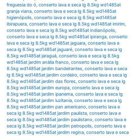
freguesia do ó
,
conserto lava e seca lg 8.5kg wd1485at
granja viana
,
conserto lava e seca lg 8.5kg wd1485at
higienópolis
,
conserto lava e seca lg 8.5kg wd1485at
ibirapuera
,
conserto lava e seca lg 8.5kg wd1485at imirim
,
conserto lava e seca lg 8.5kg wd1485at indianópolis
,
conserto lava e seca lg 8.5kg wd1485at ipiranga
,
conserto
lava e seca lg 8.5kg wd1485at jaguara
,
conserto lava e
seca lg 8.5kg wd1485at jaguaré
,
conserto lava e seca lg
8.5kg wd1485at jaraguá
,
conserto lava e seca lg 8.5kg
wd1485at jardim anália franco
,
conserto lava e seca lg
8.5kg wd1485at jardim bandeirantes
,
conserto lava e seca
lg 8.5kg wd1485at jardim cordeiro
,
conserto lava e seca lg
8.5kg wd1485at jardim das flores
,
conserto lava e seca lg
8.5kg wd1485at jardim europa
,
conserto lava e seca lg
8.5kg wd1485at jardim ipanema
,
conserto lava e seca lg
8.5kg wd1485at jardim luzitania
,
conserto lava e seca lg
8.5kg wd1485at jardim pan americano
,
conserto lava e
seca lg 8.5kg wd1485at jardim paulista
,
conserto lava e
seca lg 8.5kg wd1485at jardim paulistano
,
conserto lava e
seca lg 8.5kg wd1485at jardim petropolis
,
conserto lava e
seca lg 8.5kg wd1485at jardim regina
,
conserto lava e seca