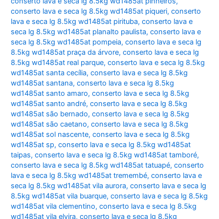
conserto lava e seca lg 8.5kg wd1485at pinheiros
,
conserto lava e seca lg 8.5kg wd1485at piqueri
,
conserto
lava e seca lg 8.5kg wd1485at pirituba
,
conserto lava e
seca lg 8.5kg wd1485at planalto paulista
,
conserto lava e
seca lg 8.5kg wd1485at pompeia
,
conserto lava e seca lg
8.5kg wd1485at praça da árvore
,
conserto lava e seca lg
8.5kg wd1485at real parque
,
conserto lava e seca lg 8.5kg
wd1485at santa cecília
,
conserto lava e seca lg 8.5kg
wd1485at santana
,
conserto lava e seca lg 8.5kg
wd1485at santo amaro
,
conserto lava e seca lg 8.5kg
wd1485at santo andré
,
conserto lava e seca lg 8.5kg
wd1485at são bernado
,
conserto lava e seca lg 8.5kg
wd1485at são caetano
,
conserto lava e seca lg 8.5kg
wd1485at sol nascente
,
conserto lava e seca lg 8.5kg
wd1485at sp
,
conserto lava e seca lg 8.5kg wd1485at
taipas
,
conserto lava e seca lg 8.5kg wd1485at tamboré
,
conserto lava e seca lg 8.5kg wd1485at tatuapé
,
conserto
lava e seca lg 8.5kg wd1485at tremembé
,
conserto lava e
seca lg 8.5kg wd1485at vila aurora
,
conserto lava e seca lg
8.5kg wd1485at vila buarque
,
conserto lava e seca lg 8.5kg
wd1485at vila clementino
,
conserto lava e seca lg 8.5kg
wd1485at vila elvira
,
conserto lava e seca lg 8.5kg