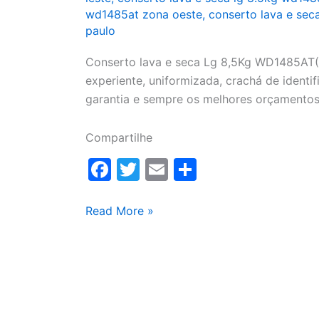
wd1485at zona oeste
,
conserto lava e sec
paulo
Conserto lava e seca Lg 8,5Kg WD1485AT(A
experiente, uniformizada, crachá de identifi
garantia e sempre os melhores orçamentos
Compartilhe
F
T
E
S
a
w
m
h
c
itt
ai
ar
Conserto
Read More »
lava
e
er
l
e
e
b
seca
o
Lg
o
8,5Kg