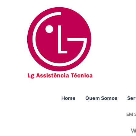
Ir
para
o
conteúdo
Home
Quem Somos
Ser
EM 
W