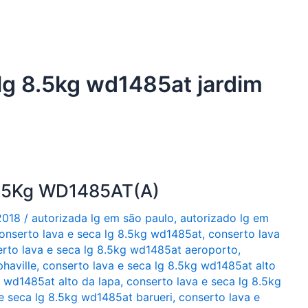
 lg 8.5kg wd1485at jardim
8,5Kg WD1485AT(A)
2018
/
autorizada lg em são paulo
,
autorizado lg em
onserto lava e seca lg 8.5kg wd1485at
,
conserto lava
rto lava e seca lg 8.5kg wd1485at aeroporto
,
haville
,
conserto lava e seca lg 8.5kg wd1485at alto
g wd1485at alto da lapa
,
conserto lava e seca lg 8.5kg
e seca lg 8.5kg wd1485at barueri
,
conserto lava e