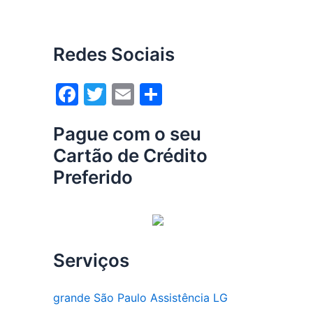
Redes Sociais
F
T
E
S
a
w
m
h
Pague com o seu
c
itt
ai
ar
Cartão de Crédito
e
er
l
e
Preferido
b
o
o
k
Serviços
grande São Paulo Assistência LG