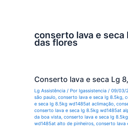
conserto lava e seca
das flores
Conserto lava e seca Lg 
Lg Assistência
/ Por
lgassistencia
/
09/03/
são paulo
,
conserto lava e seca lg 8.5kg
,
c
e seca lg 8.5kg wd1485at aclimação
,
conse
conserto lava e seca lg 8.5kg wd1485at alp
da boa vista
,
conserto lava e seca lg 8.5k
wd1485at alto de pinheiros
,
conserto lava 