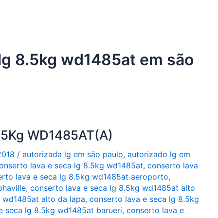
 lg 8.5kg wd1485at em são
8,5Kg WD1485AT(A)
2018
/
autorizada lg em são paulo
,
autorizado lg em
onserto lava e seca lg 8.5kg wd1485at
,
conserto lava
rto lava e seca lg 8.5kg wd1485at aeroporto
,
haville
,
conserto lava e seca lg 8.5kg wd1485at alto
g wd1485at alto da lapa
,
conserto lava e seca lg 8.5kg
e seca lg 8.5kg wd1485at barueri
,
conserto lava e