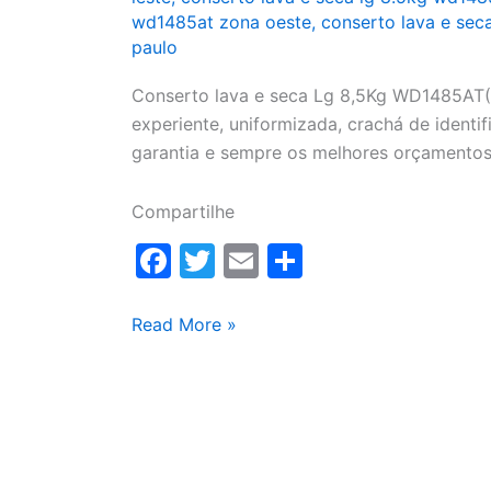
wd1485at zona oeste
,
conserto lava e sec
paulo
Conserto lava e seca Lg 8,5Kg WD1485AT(A
experiente, uniformizada, crachá de identifi
garantia e sempre os melhores orçamentos
Compartilhe
F
T
E
S
a
w
m
h
c
itt
ai
ar
Conserto
Read More »
lava
e
er
l
e
e
b
seca
o
Lg
o
8,5Kg