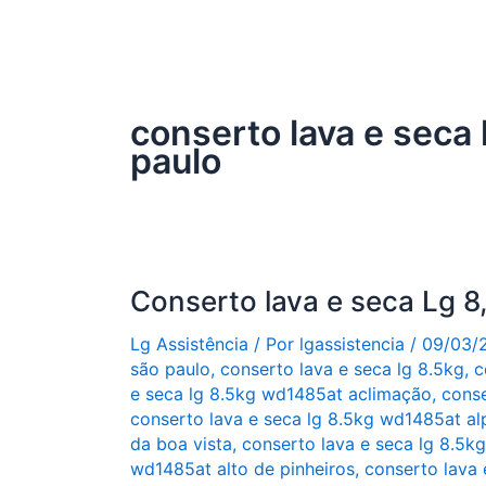
conserto lava e seca
paulo
Conserto lava e seca Lg 
Lg Assistência
/ Por
lgassistencia
/
09/03/
são paulo
,
conserto lava e seca lg 8.5kg
,
c
e seca lg 8.5kg wd1485at aclimação
,
conse
conserto lava e seca lg 8.5kg wd1485at alp
da boa vista
,
conserto lava e seca lg 8.5k
wd1485at alto de pinheiros
,
conserto lava 