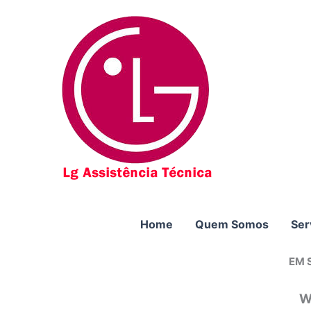
Ir
para
o
conteúdo
Home
Quem Somos
Ser
EM 
W