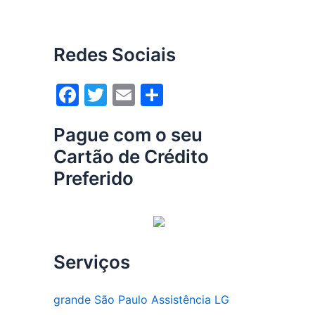
Redes Sociais
F
T
E
S
a
w
m
h
Pague com o seu
c
itt
ai
ar
Cartão de Crédito
e
er
l
e
Preferido
b
o
o
k
Serviços
grande São Paulo Assistência LG