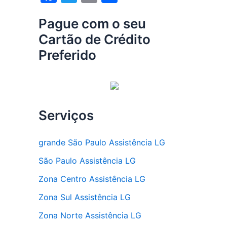
a
w
m
h
Pague com o seu
c
itt
ai
ar
Cartão de Crédito
e
er
l
e
Preferido
b
o
o
k
Serviços
grande São Paulo Assistência LG
São Paulo Assistência LG
Zona Centro Assistência LG
Zona Sul Assistência LG
Zona Norte Assistência LG