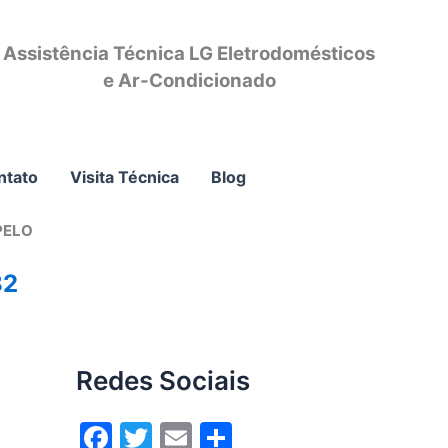
Assistência Técnica LG Eletrodomésticos
e Ar-Condicionado
ntato
Visita Técnica
Blog
PELO
82
Redes Sociais
F
T
E
S