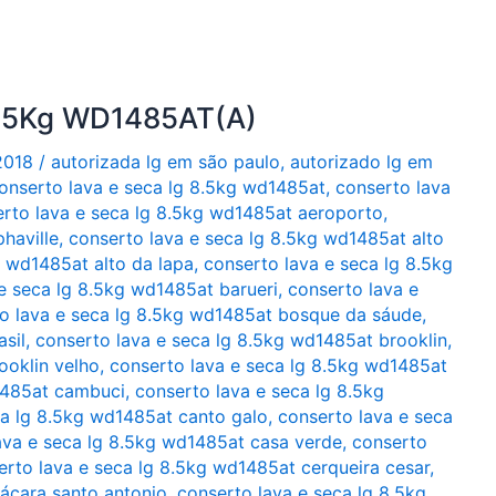
8,5Kg WD1485AT(A)
2018
/
autorizada lg em são paulo
,
autorizado lg em
onserto lava e seca lg 8.5kg wd1485at
,
conserto lava
rto lava e seca lg 8.5kg wd1485at aeroporto
,
haville
,
conserto lava e seca lg 8.5kg wd1485at alto
g wd1485at alto da lapa
,
conserto lava e seca lg 8.5kg
e seca lg 8.5kg wd1485at barueri
,
conserto lava e
o lava e seca lg 8.5kg wd1485at bosque da sáude
,
sil
,
conserto lava e seca lg 8.5kg wd1485at brooklin
,
ooklin velho
,
conserto lava e seca lg 8.5kg wd1485at
1485at cambuci
,
conserto lava e seca lg 8.5kg
ca lg 8.5kg wd1485at canto galo
,
conserto lava e seca
ava e seca lg 8.5kg wd1485at casa verde
,
conserto
erto lava e seca lg 8.5kg wd1485at cerqueira cesar
,
ácara santo antonio
,
conserto lava e seca lg 8.5kg