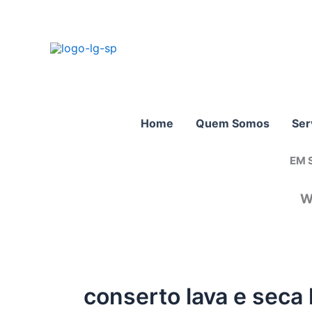
Ir
para
o
conteúdo
Home
Quem Somos
Ser
EM 
W
conserto lava e seca