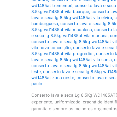
wd1485at tremembé
,
conserto lava e seca
8.5kg wd1485at vila buarque
,
conserto lav
lava e seca lg 8.5kg wd1485at vila elvira
,
c
hamburguesa
,
conserto lava e seca lg 8.5
8.5kg wd1485at vila madalena
,
conserto la
e seca lg 8.5kg wd1485at vila mariana
,
con
conserto lava e seca lg 8.5kg wd1485at vi
vila nova conceição
,
conserto lava e seca 
8.5kg wd1485at vila progredior
,
conserto l
lava e seca lg 8.5kg wd1485at vila sonia
,
c
conserto lava e seca lg 8.5kg wd1485at vil
leste
,
conserto lava e seca lg 8.5kg wd148
wd1485at zona oeste
,
conserto lava e sec
paulo
Conserto lava e seca Lg 8,5Kg WD1485AT(A
experiente, uniformizada, crachá de identifi
garantia e sempre os melhores orçamentos