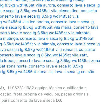
 lg 8.5kg wd1485at vila aurora
,
conserto lava e seca lg
a e seca lg 8.5kg wd1485at vila clementino
,
conserto
onserto lava e seca lg 8.5kg wd1485at vila
kg wd1485at vila leolpodina
,
conserto lava e seca lg
va e seca lg 8.5kg wd1485at vila maria
,
conserto lava
serto lava e seca lg 8.5kg wd1485at vila mirante
,
la mutinga
,
conserto lava e seca lg 8.5kg wd1485at
lg 8.5kg wd1485at vila olímpia
,
conserto lava e seca lg
ava e seca lg 8.5kg wd1485at vila romana
,
conserto
onserto lava e seca lg 8.5kg wd1485at vila zatt
,
la lobos
,
conserto lava e seca lg 8.5kg wd1485at zona
5at zona norte
,
conserto lava e seca lg 8.5kg
a lg 8.5kg wd1485at zona sul
,
lava e seca lg em são
), 11 96231-1982 equipe técnica qualificada e
cação, frota própria de veículos, peças originais,
 para conserto de lava e seca LG.