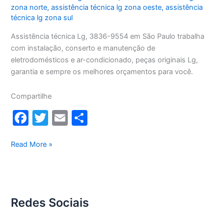
zona norte
,
assistência técnica lg zona oeste
,
assistência
técnica lg zona sul
Assistência técnica Lg, 3836-9554 em São Paulo trabalha
com instalação, conserto e manutenção de
eletrodomésticos e ar-condicionado, peças originais Lg,
garantia e sempre os melhores orçamentos para você.
Compartilhe
F
T
E
S
a
w
m
h
c
itt
ai
ar
Assistência
Read More »
Técnica
e
er
l
e
Lg
b
o
Redes Sociais
o