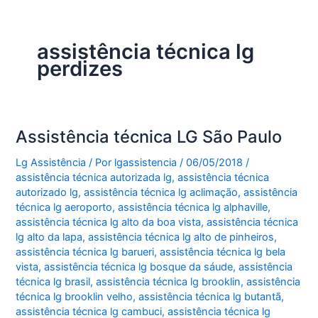
assistência técnica lg
perdizes
Assistência técnica LG São Paulo
Lg Assistência
/ Por
lgassistencia
/
06/05/2018
/
assistência técnica autorizada lg
,
assistência técnica
autorizado lg
,
assistência técnica lg aclimação
,
assistência
técnica lg aeroporto
,
assistência técnica lg alphaville
,
assistência técnica lg alto da boa vista
,
assistência técnica
lg alto da lapa
,
assistência técnica lg alto de pinheiros
,
assistência técnica lg barueri
,
assistência técnica lg bela
vista
,
assistência técnica lg bosque da sáude
,
assistência
técnica lg brasil
,
assistência técnica lg brooklin
,
assistência
técnica lg brooklin velho
,
assistência técnica lg butantã
,
assistência técnica lg cambuci
,
assistência técnica lg