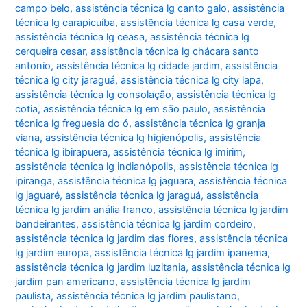
campo belo
,
assistência técnica lg canto galo
,
assistência
técnica lg carapicuíba
,
assistência técnica lg casa verde
,
assistência técnica lg ceasa
,
assistência técnica lg
cerqueira cesar
,
assistência técnica lg chácara santo
antonio
,
assistência técnica lg cidade jardim
,
assistência
técnica lg city jaraguá
,
assistência técnica lg city lapa
,
assistência técnica lg consolação
,
assistência técnica lg
cotia
,
assistência técnica lg em são paulo
,
assistência
técnica lg freguesia do ó
,
assistência técnica lg granja
viana
,
assistência técnica lg higienópolis
,
assistência
técnica lg ibirapuera
,
assistência técnica lg imirim
,
assistência técnica lg indianópolis
,
assistência técnica lg
ipiranga
,
assistência técnica lg jaguara
,
assistência técnica
lg jaguaré
,
assistência técnica lg jaraguá
,
assistência
técnica lg jardim anália franco
,
assistência técnica lg jardim
bandeirantes
,
assistência técnica lg jardim cordeiro
,
assistência técnica lg jardim das flores
,
assistência técnica
lg jardim europa
,
assistência técnica lg jardim ipanema
,
assistência técnica lg jardim luzitania
,
assistência técnica lg
jardim pan americano
,
assistência técnica lg jardim
paulista
,
assistência técnica lg jardim paulistano
,