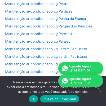
Manutenção ar-condicionado Lg Perús
Manutenção ar-condicionado Lg Perdizes
Manutenção ar-condicionado Lg Penha de França
Manutenção ar-condicionado Lg Parque dos Príncipes
Manutenção ar-condicionado Lg Parelheiros
Manutenção ar-condicionado Lg Paraíso
Manutenção ar-condicionado Lg Jardim São Bento
Manutenção ar-condicionado Lg Jardim Paulistano
Manutenção ar-condicionado Lg Jardim Paulista
Agende Agora
(11) 91332-7456
Manutenção ar-condicionado Lg Jardim Morumbi
Agende Agora
Manutenção ar-condicionado Lg Jardim Fonte do Morumbi
Usamos cookies para garantir que oferecemos a melhor
(11) 96231-1982
Manutenção ar-condicionado Lg Jardim Europa
experiência em nosso site. Se você continuar a usar este site,
assumiremos que você está satisfeito com ele.
Manutenção ar-condicionado Lg Jardim das Perdizes
Ok
Política de Privacidade
Manutenção ar-condicionado Lg Jardim das Acacias