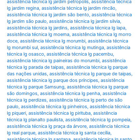
assistência técnica lg jardim petropolis
,
assistência técnica
lg jardim regina
,
assistência técnica lg jardim rincão
,
assistência técnica lg jardim são bento
,
assistência técnica
lg jardim são paulo
,
assistência técnica lg jardim silvia
,
assistência técnica lg jardins
,
assistência técnica lg lapa
,
assistência técnica lg moema
,
assistência técnica lg morro
doce
,
assistência técnica lg morumbi
,
assistência técnica
lg morumbi sul
,
assistência técnica lg mutinga
,
assistência
técnica lg osasco
,
assistência técnica lg pacembu
,
assistência técnica lg paineiras do morumbi
,
assistência
técnica lg parada de taipas
,
assistência técnica lg parque
das nações unidas
,
assistência técnica lg parque de taipas
,
assistência técnica lg parque dos príncipes
,
assistência
técnica lg parque Samsung
,
assistência técnica lg parque
são domingos
,
assistência técnica lg penha
,
assistência
técnica lg perdizes
,
assistência técnica lg perto de são
paulo
,
assistência técnica lg pinheiros
,
assistência técnica
lg piqueri
,
assistência técnica lg pirituba
,
assistência
técnica lg planalto paulista
,
assistência técnica lg pompeia
,
assistência técnica lg praça da árvore
,
assistência técnica
lg real parque
,
assistência técnica lg santa cecília
,
assistência técnica lg santana
,
assistência técnica lg santo