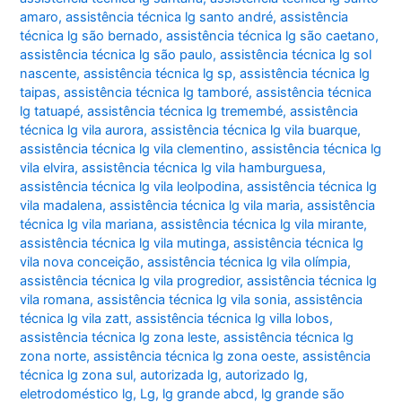
amaro
,
assistência técnica lg santo andré
,
assistência
técnica lg são bernado
,
assistência técnica lg são caetano
,
assistência técnica lg são paulo
,
assistência técnica lg sol
nascente
,
assistência técnica lg sp
,
assistência técnica lg
taipas
,
assistência técnica lg tamboré
,
assistência técnica
lg tatuapé
,
assistência técnica lg tremembé
,
assistência
técnica lg vila aurora
,
assistência técnica lg vila buarque
,
assistência técnica lg vila clementino
,
assistência técnica lg
vila elvira
,
assistência técnica lg vila hamburguesa
,
assistência técnica lg vila leolpodina
,
assistência técnica lg
vila madalena
,
assistência técnica lg vila maria
,
assistência
técnica lg vila mariana
,
assistência técnica lg vila mirante
,
assistência técnica lg vila mutinga
,
assistência técnica lg
vila nova conceição
,
assistência técnica lg vila olímpia
,
assistência técnica lg vila progredior
,
assistência técnica lg
vila romana
,
assistência técnica lg vila sonia
,
assistência
técnica lg vila zatt
,
assistência técnica lg villa lobos
,
assistência técnica lg zona leste
,
assistência técnica lg
zona norte
,
assistência técnica lg zona oeste
,
assistência
técnica lg zona sul
,
autorizada lg
,
autorizado lg
,
eletrodoméstico lg
,
Lg
,
lg grande abcd
,
lg grande são