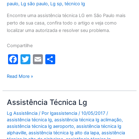
paulo
,
Lg são paulo
,
Lg sp
,
técnico lg
Encontre uma assistência técnica LG em São Paulo mais
perto de sua casa, confira todo o artigo e veja como
localizar uma autorizada e resolver seu problema.
Compartilhe
F
T
E
S
a
w
m
h
c
itt
ai
ar
Assistência
Read More »
técnica
e
er
l
e
LG
b
São
Assistência Técnica Lg
o
Paulo
Lg Assistência
/ Por
lgassistencia
/
10/05/2017
/
o
assistência técnica lg
,
assistência técnica lg aclimação
,
k
assistência técnica lg aeroporto
,
assistência técnica lg
alphaville
,
assistência técnica lg alto da lapa
,
assistência