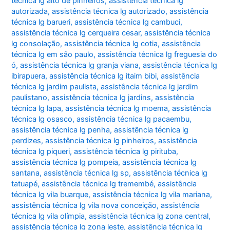
técnica lg alto de pinheiros
,
assistência técnica lg
autorizada
,
assistência técnica lg autorizado
,
assistência
técnica lg barueri
,
assistência técnica lg cambuci
,
assistência técnica lg cerqueira cesar
,
assistência técnica
lg consolação
,
assistência técnica lg cotia
,
assistência
técnica lg em são paulo
,
assistência técnica lg freguesia do
ó
,
assistência técnica lg granja viana
,
assistência técnica lg
ibirapuera
,
assistência técnica lg itaim bibi
,
assistência
técnica lg jardim paulista
,
assistência técnica lg jardim
paulistano
,
assistência técnica lg jardins
,
assistência
técnica lg lapa
,
assistência técnica lg moema
,
assistência
técnica lg osasco
,
assistência técnica lg pacaembu
,
assistência técnica lg penha
,
assistência técnica lg
perdizes
,
assistência técnica lg pinheiros
,
assistência
técnica lg piqueri
,
assistência técnica lg pirituba
,
assistência técnica lg pompeia
,
assistência técnica lg
santana
,
assistência técnica lg sp
,
assistência técnica lg
tatuapé
,
assistência técnica lg tremembé
,
assistência
técnica lg vila buarque
,
assistência técnica lg vila mariana
,
assistência técnica lg vila nova conceição
,
assistência
técnica lg vila olímpia
,
assistência técnica lg zona central
,
assistência técnica lg zona leste
,
assistência técnica lg