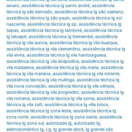
amaro
,
assistência técnica lg santo andré
,
assistência
técnica lg são bernado
,
assistência técnica lg são caetano
,
assistência técnica lg são paulo
,
assistência técnica lg sol
nascente
,
assistência técnica lg sp
,
assistência técnica lg
taipas
,
assistência técnica lg tamboré
,
assistência técnica
lg tatuapé
,
assistência técnica lg tremembé
,
assistência
técnica lg vila aurora
,
assistência técnica lg vila buarque
,
assistência técnica lg vila clementino
,
assistência técnica lg
vila elvira
,
assistência técnica lg vila hamburguesa
,
assistência técnica lg vila leolpodina
,
assistência técnica lg
vila madalena
,
assistência técnica lg vila maria
,
assistência
técnica lg vila mariana
,
assistência técnica lg vila mirante
,
assistência técnica lg vila mutinga
,
assistência técnica lg
vila nova conceição
,
assistência técnica lg vila olímpia
,
assistência técnica lg vila progredior
,
assistência técnica lg
vila romana
,
assistência técnica lg vila sonia
,
assistência
técnica lg vila zatt
,
assistência técnica lg villa lobos
,
assistência técnica lg zona leste
,
assistência técnica lg
zona norte
,
assistência técnica lg zona oeste
,
assistência
técnica lg zona sul
,
autorizada lg
,
autorizado lg
,
eletrodoméstico lg
,
Lg
,
lg grande abcd
,
lg grande são