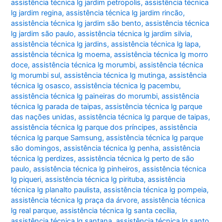
assistência técnica lg jardim petropolis
,
assistência técnica
lg jardim regina
,
assistência técnica lg jardim rincão
,
assistência técnica lg jardim são bento
,
assistência técnica
lg jardim são paulo
,
assistência técnica lg jardim silvia
,
assistência técnica lg jardins
,
assistência técnica lg lapa
,
assistência técnica lg moema
,
assistência técnica lg morro
doce
,
assistência técnica lg morumbi
,
assistência técnica
lg morumbi sul
,
assistência técnica lg mutinga
,
assistência
técnica lg osasco
,
assistência técnica lg pacembu
,
assistência técnica lg paineiras do morumbi
,
assistência
técnica lg parada de taipas
,
assistência técnica lg parque
das nações unidas
,
assistência técnica lg parque de taipas
,
assistência técnica lg parque dos príncipes
,
assistência
técnica lg parque Samsung
,
assistência técnica lg parque
são domingos
,
assistência técnica lg penha
,
assistência
técnica lg perdizes
,
assistência técnica lg perto de são
paulo
,
assistência técnica lg pinheiros
,
assistência técnica
lg piqueri
,
assistência técnica lg pirituba
,
assistência
técnica lg planalto paulista
,
assistência técnica lg pompeia
,
assistência técnica lg praça da árvore
,
assistência técnica
lg real parque
,
assistência técnica lg santa cecília
,
assistência técnica lg santana
,
assistência técnica lg santo