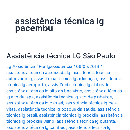
assistência técnica lg
pacembu
Assistência técnica LG São Paulo
Lg Assistência
/ Por
lgassistencia
/
06/05/2018
/
assistência técnica autorizada lg
,
assistência técnica
autorizado lg
,
assistência técnica lg aclimação
,
assistência
técnica lg aeroporto
,
assistência técnica lg alphaville
,
assistência técnica lg alto da boa vista
,
assistência técnica
lg alto da lapa
,
assistência técnica lg alto de pinheiros
,
assistência técnica lg barueri
,
assistência técnica lg bela
vista
,
assistência técnica lg bosque da sáude
,
assistência
técnica lg brasil
,
assistência técnica lg brooklin
,
assistência
técnica lg brooklin velho
,
assistência técnica lg butantã
,
assistência técnica lg cambuci
,
assistência técnica lg