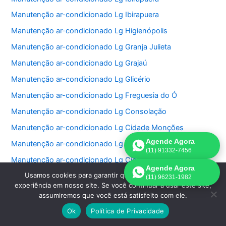
Manutenção ar-condicionado Lg Ibirapuera
Manutenção ar-condicionado Lg Higienópolis
Manutenção ar-condicionado Lg Granja Julieta
Manutenção ar-condicionado Lg Grajaú
Manutenção ar-condicionado Lg Glicério
Manutenção ar-condicionado Lg Freguesia do Ó
Manutenção ar-condicionado Lg Consolação
Manutenção ar-condicionado Lg Cidade Monções
Agende Agora
Manutenção ar-condicionado Lg Cidade Jardim
(11) 91332-7456
Manutenção ar-condicionado Lg Cidade Dutra
Agende Agora
Usamos cookies para garantir que oferecemos a melhor
Manutenção ar-condicionado Lg Cidade Ademar
(11) 96231-1982
experiência em nosso site. Se você continuar a usar este site,
Manutenção ar-condicionado Lg Chácara Santo Antonio
assumiremos que você está satisfeito com ele.
Manutenção ar-condicionado Lg Chácara Inglesa
Ok
Política de Privacidade
Manutenção ar-condicionado Lg Cerqueira Cesar