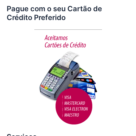
a
w
m
h
Pague com o seu Cartão de
c
itt
ai
ar
Crédito Preferido
e
er
l
e
b
o
o
k