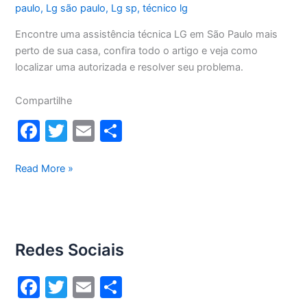
paulo
,
Lg são paulo
,
Lg sp
,
técnico lg
Encontre uma assistência técnica LG em São Paulo mais
perto de sua casa, confira todo o artigo e veja como
localizar uma autorizada e resolver seu problema.
Compartilhe
F
T
E
S
a
w
m
h
c
itt
ai
ar
Assistência
Read More »
técnica
e
er
l
e
LG
b
São
o
Paulo
Redes Sociais
o
k
F
T
E
S