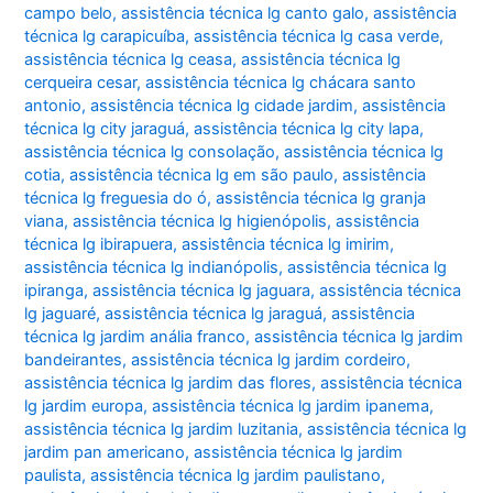
campo belo
,
assistência técnica lg canto galo
,
assistência
técnica lg carapicuíba
,
assistência técnica lg casa verde
,
assistência técnica lg ceasa
,
assistência técnica lg
cerqueira cesar
,
assistência técnica lg chácara santo
antonio
,
assistência técnica lg cidade jardim
,
assistência
técnica lg city jaraguá
,
assistência técnica lg city lapa
,
assistência técnica lg consolação
,
assistência técnica lg
cotia
,
assistência técnica lg em são paulo
,
assistência
técnica lg freguesia do ó
,
assistência técnica lg granja
viana
,
assistência técnica lg higienópolis
,
assistência
técnica lg ibirapuera
,
assistência técnica lg imirim
,
assistência técnica lg indianópolis
,
assistência técnica lg
ipiranga
,
assistência técnica lg jaguara
,
assistência técnica
lg jaguaré
,
assistência técnica lg jaraguá
,
assistência
técnica lg jardim anália franco
,
assistência técnica lg jardim
bandeirantes
,
assistência técnica lg jardim cordeiro
,
assistência técnica lg jardim das flores
,
assistência técnica
lg jardim europa
,
assistência técnica lg jardim ipanema
,
assistência técnica lg jardim luzitania
,
assistência técnica lg
jardim pan americano
,
assistência técnica lg jardim
paulista
,
assistência técnica lg jardim paulistano
,