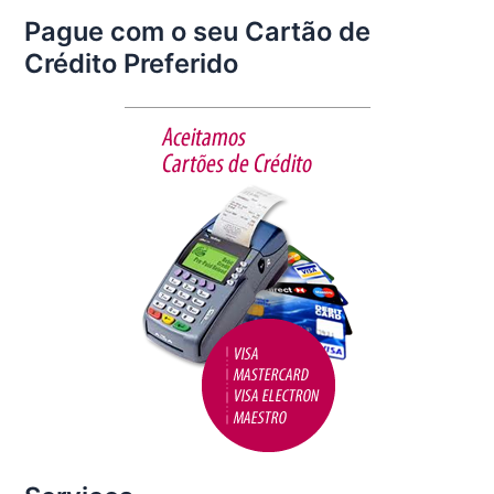
a
w
m
h
Pague com o seu Cartão de
c
itt
ai
ar
Crédito Preferido
e
er
l
e
b
o
o
k