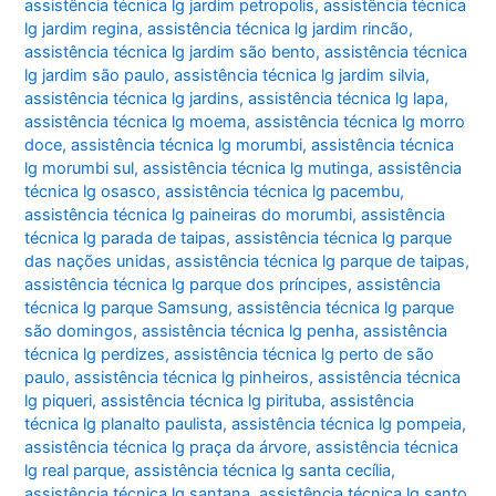
assistência técnica lg jardim petropolis
,
assistência técnica
lg jardim regina
,
assistência técnica lg jardim rincão
,
assistência técnica lg jardim são bento
,
assistência técnica
lg jardim são paulo
,
assistência técnica lg jardim silvia
,
assistência técnica lg jardins
,
assistência técnica lg lapa
,
assistência técnica lg moema
,
assistência técnica lg morro
doce
,
assistência técnica lg morumbi
,
assistência técnica
lg morumbi sul
,
assistência técnica lg mutinga
,
assistência
técnica lg osasco
,
assistência técnica lg pacembu
,
assistência técnica lg paineiras do morumbi
,
assistência
técnica lg parada de taipas
,
assistência técnica lg parque
das nações unidas
,
assistência técnica lg parque de taipas
,
assistência técnica lg parque dos príncipes
,
assistência
técnica lg parque Samsung
,
assistência técnica lg parque
são domingos
,
assistência técnica lg penha
,
assistência
técnica lg perdizes
,
assistência técnica lg perto de são
paulo
,
assistência técnica lg pinheiros
,
assistência técnica
lg piqueri
,
assistência técnica lg pirituba
,
assistência
técnica lg planalto paulista
,
assistência técnica lg pompeia
,
assistência técnica lg praça da árvore
,
assistência técnica
lg real parque
,
assistência técnica lg santa cecília
,
assistência técnica lg santana
,
assistência técnica lg santo