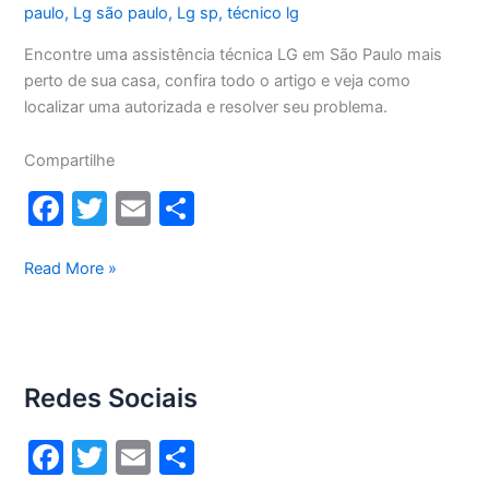
paulo
,
Lg são paulo
,
Lg sp
,
técnico lg
Encontre uma assistência técnica LG em São Paulo mais
perto de sua casa, confira todo o artigo e veja como
localizar uma autorizada e resolver seu problema.
Compartilhe
F
T
E
S
a
w
m
h
c
itt
ai
ar
Assistência
Read More »
técnica
e
er
l
e
LG
b
São
o
Paulo
Redes Sociais
o
k
F
T
E
S