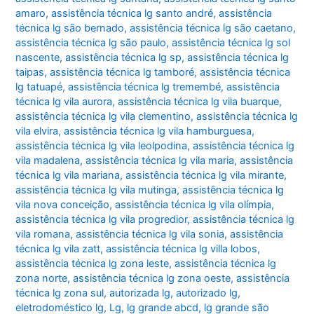
amaro
,
assistência técnica lg santo andré
,
assistência
técnica lg são bernado
,
assistência técnica lg são caetano
,
assistência técnica lg são paulo
,
assistência técnica lg sol
nascente
,
assistência técnica lg sp
,
assistência técnica lg
taipas
,
assistência técnica lg tamboré
,
assistência técnica
lg tatuapé
,
assistência técnica lg tremembé
,
assistência
técnica lg vila aurora
,
assistência técnica lg vila buarque
,
assistência técnica lg vila clementino
,
assistência técnica lg
vila elvira
,
assistência técnica lg vila hamburguesa
,
assistência técnica lg vila leolpodina
,
assistência técnica lg
vila madalena
,
assistência técnica lg vila maria
,
assistência
técnica lg vila mariana
,
assistência técnica lg vila mirante
,
assistência técnica lg vila mutinga
,
assistência técnica lg
vila nova conceição
,
assistência técnica lg vila olímpia
,
assistência técnica lg vila progredior
,
assistência técnica lg
vila romana
,
assistência técnica lg vila sonia
,
assistência
técnica lg vila zatt
,
assistência técnica lg villa lobos
,
assistência técnica lg zona leste
,
assistência técnica lg
zona norte
,
assistência técnica lg zona oeste
,
assistência
técnica lg zona sul
,
autorizada lg
,
autorizado lg
,
eletrodoméstico lg
,
Lg
,
lg grande abcd
,
lg grande são