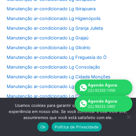
Manutenção ar-condicionado Lg Ibirapuera
Manutenção ar-condicionado Lg Higienópolis
Manutenção ar-condicionado Lg Granja Julieta
Manutenção ar-condicionado Lg Grajaú
Manutenção ar-condicionado Lg Glicério
Manutenção ar-condicionado Lg Freguesia do Ó
Manutenção ar-condicionado Lg Consolação
Manutenção ar-condicionado Lg Cidade Monções
Agende Agora
Manutenção ar-condicionado Lg Cidade Jardim
(11) 91332-7456
Manutenção ar-condicionado Lg Cidade Dutra
Agende Agora
Usamos cookies para garantir que oferecemos a melhor
Manutenção ar-condicionado Lg Cidade Ademar
(11) 96231-1982
experiência em nosso site. Se você continuar a usar este site,
Manutenção ar-condicionado Lg Chácara Santo Antonio
assumiremos que você está satisfeito com ele.
Manutenção ar-condicionado Lg Chácara Inglesa
Ok
Política de Privacidade
Manutenção ar-condicionado Lg Cerqueira Cesar