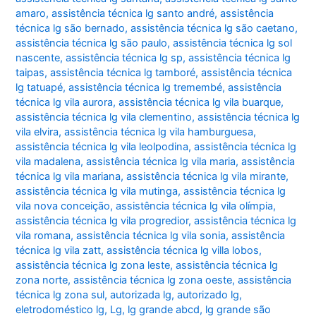
amaro
,
assistência técnica lg santo andré
,
assistência
técnica lg são bernado
,
assistência técnica lg são caetano
,
assistência técnica lg são paulo
,
assistência técnica lg sol
nascente
,
assistência técnica lg sp
,
assistência técnica lg
taipas
,
assistência técnica lg tamboré
,
assistência técnica
lg tatuapé
,
assistência técnica lg tremembé
,
assistência
técnica lg vila aurora
,
assistência técnica lg vila buarque
,
assistência técnica lg vila clementino
,
assistência técnica lg
vila elvira
,
assistência técnica lg vila hamburguesa
,
assistência técnica lg vila leolpodina
,
assistência técnica lg
vila madalena
,
assistência técnica lg vila maria
,
assistência
técnica lg vila mariana
,
assistência técnica lg vila mirante
,
assistência técnica lg vila mutinga
,
assistência técnica lg
vila nova conceição
,
assistência técnica lg vila olímpia
,
assistência técnica lg vila progredior
,
assistência técnica lg
vila romana
,
assistência técnica lg vila sonia
,
assistência
técnica lg vila zatt
,
assistência técnica lg villa lobos
,
assistência técnica lg zona leste
,
assistência técnica lg
zona norte
,
assistência técnica lg zona oeste
,
assistência
técnica lg zona sul
,
autorizada lg
,
autorizado lg
,
eletrodoméstico lg
,
Lg
,
lg grande abcd
,
lg grande são