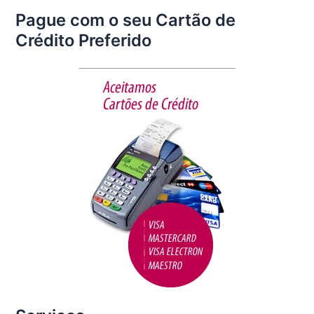
a
w
m
h
Pague com o seu Cartão de
c
itt
ai
ar
Crédito Preferido
e
er
l
e
b
o
o
k