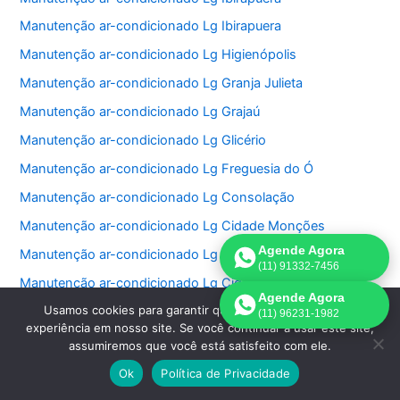
Manutenção ar-condicionado Lg Ibirapuera
Manutenção ar-condicionado Lg Higienópolis
Manutenção ar-condicionado Lg Granja Julieta
Manutenção ar-condicionado Lg Grajaú
Manutenção ar-condicionado Lg Glicério
Manutenção ar-condicionado Lg Freguesia do Ó
Manutenção ar-condicionado Lg Consolação
Manutenção ar-condicionado Lg Cidade Monções
Agende Agora
Manutenção ar-condicionado Lg Cidade Jardim
(11) 91332-7456
Manutenção ar-condicionado Lg Cidade Dutra
Agende Agora
Usamos cookies para garantir que oferecemos a melhor
Manutenção ar-condicionado Lg Cidade Ademar
(11) 96231-1982
experiência em nosso site. Se você continuar a usar este site,
Manutenção ar-condicionado Lg Chácara Santo Antonio
assumiremos que você está satisfeito com ele.
Manutenção ar-condicionado Lg Chácara Inglesa
Ok
Política de Privacidade
Manutenção ar-condicionado Lg Cerqueira Cesar