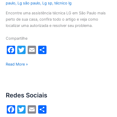
paulo
,
Lg são paulo
,
Lg sp
,
técnico lg
Encontre uma assistência técnica LG em São Paulo mais
perto de sua casa, confira todo o artigo e veja como
localizar uma autorizada e resolver seu problema.
Compartilhe
F
T
E
S
a
w
m
h
c
itt
ai
ar
Assistência
Read More »
técnica
e
er
l
e
LG
b
São
o
Paulo
Redes Sociais
o
k
F
T
E
S