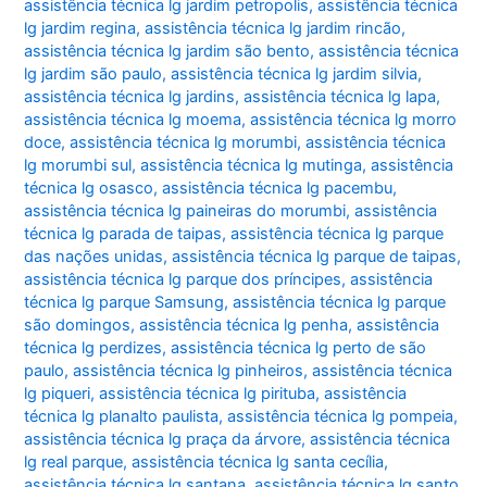
assistência técnica lg jardim petropolis
,
assistência técnica
lg jardim regina
,
assistência técnica lg jardim rincão
,
assistência técnica lg jardim são bento
,
assistência técnica
lg jardim são paulo
,
assistência técnica lg jardim silvia
,
assistência técnica lg jardins
,
assistência técnica lg lapa
,
assistência técnica lg moema
,
assistência técnica lg morro
doce
,
assistência técnica lg morumbi
,
assistência técnica
lg morumbi sul
,
assistência técnica lg mutinga
,
assistência
técnica lg osasco
,
assistência técnica lg pacembu
,
assistência técnica lg paineiras do morumbi
,
assistência
técnica lg parada de taipas
,
assistência técnica lg parque
das nações unidas
,
assistência técnica lg parque de taipas
,
assistência técnica lg parque dos príncipes
,
assistência
técnica lg parque Samsung
,
assistência técnica lg parque
são domingos
,
assistência técnica lg penha
,
assistência
técnica lg perdizes
,
assistência técnica lg perto de são
paulo
,
assistência técnica lg pinheiros
,
assistência técnica
lg piqueri
,
assistência técnica lg pirituba
,
assistência
técnica lg planalto paulista
,
assistência técnica lg pompeia
,
assistência técnica lg praça da árvore
,
assistência técnica
lg real parque
,
assistência técnica lg santa cecília
,
assistência técnica lg santana
,
assistência técnica lg santo