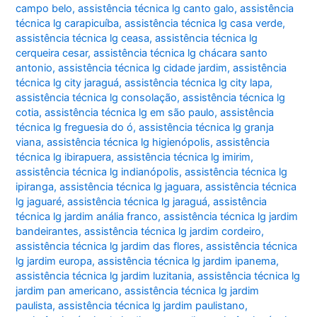
campo belo
,
assistência técnica lg canto galo
,
assistência
técnica lg carapicuíba
,
assistência técnica lg casa verde
,
assistência técnica lg ceasa
,
assistência técnica lg
cerqueira cesar
,
assistência técnica lg chácara santo
antonio
,
assistência técnica lg cidade jardim
,
assistência
técnica lg city jaraguá
,
assistência técnica lg city lapa
,
assistência técnica lg consolação
,
assistência técnica lg
cotia
,
assistência técnica lg em são paulo
,
assistência
técnica lg freguesia do ó
,
assistência técnica lg granja
viana
,
assistência técnica lg higienópolis
,
assistência
técnica lg ibirapuera
,
assistência técnica lg imirim
,
assistência técnica lg indianópolis
,
assistência técnica lg
ipiranga
,
assistência técnica lg jaguara
,
assistência técnica
lg jaguaré
,
assistência técnica lg jaraguá
,
assistência
técnica lg jardim anália franco
,
assistência técnica lg jardim
bandeirantes
,
assistência técnica lg jardim cordeiro
,
assistência técnica lg jardim das flores
,
assistência técnica
lg jardim europa
,
assistência técnica lg jardim ipanema
,
assistência técnica lg jardim luzitania
,
assistência técnica lg
jardim pan americano
,
assistência técnica lg jardim
paulista
,
assistência técnica lg jardim paulistano
,