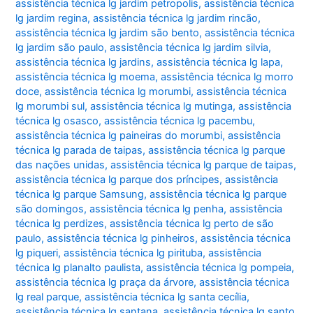
assistência técnica lg jardim petropolis
,
assistência técnica
lg jardim regina
,
assistência técnica lg jardim rincão
,
assistência técnica lg jardim são bento
,
assistência técnica
lg jardim são paulo
,
assistência técnica lg jardim silvia
,
assistência técnica lg jardins
,
assistência técnica lg lapa
,
assistência técnica lg moema
,
assistência técnica lg morro
doce
,
assistência técnica lg morumbi
,
assistência técnica
lg morumbi sul
,
assistência técnica lg mutinga
,
assistência
técnica lg osasco
,
assistência técnica lg pacembu
,
assistência técnica lg paineiras do morumbi
,
assistência
técnica lg parada de taipas
,
assistência técnica lg parque
das nações unidas
,
assistência técnica lg parque de taipas
,
assistência técnica lg parque dos príncipes
,
assistência
técnica lg parque Samsung
,
assistência técnica lg parque
são domingos
,
assistência técnica lg penha
,
assistência
técnica lg perdizes
,
assistência técnica lg perto de são
paulo
,
assistência técnica lg pinheiros
,
assistência técnica
lg piqueri
,
assistência técnica lg pirituba
,
assistência
técnica lg planalto paulista
,
assistência técnica lg pompeia
,
assistência técnica lg praça da árvore
,
assistência técnica
lg real parque
,
assistência técnica lg santa cecília
,
assistência técnica lg santana
,
assistência técnica lg santo