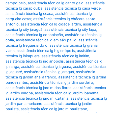
campo belo
,
assistência técnica lg canto galo
,
assistência
técnica lg carapicuíba
,
assistência técnica lg casa verde
,
assistência técnica lg ceasa
,
assistência técnica lg
cerqueira cesar
,
assistência técnica lg chácara santo
antonio
,
assistência técnica lg cidade jardim
,
assistência
técnica lg city jaraguá
,
assistência técnica lg city lapa
,
assistência técnica lg consolação
,
assistência técnica lg
cotia
,
assistência técnica lg em são paulo
,
assistência
técnica lg freguesia do ó
,
assistência técnica lg granja
viana
,
assistência técnica lg higienópolis
,
assistência
técnica lg ibirapuera
,
assistência técnica lg imirim
,
assistência técnica lg indianópolis
,
assistência técnica lg
ipiranga
,
assistência técnica lg jaguara
,
assistência técnica
lg jaguaré
,
assistência técnica lg jaraguá
,
assistência
técnica lg jardim anália franco
,
assistência técnica lg jardim
bandeirantes
,
assistência técnica lg jardim cordeiro
,
assistência técnica lg jardim das flores
,
assistência técnica
lg jardim europa
,
assistência técnica lg jardim ipanema
,
assistência técnica lg jardim luzitania
,
assistência técnica lg
jardim pan americano
,
assistência técnica lg jardim
paulista
,
assistência técnica lg jardim paulistano
,