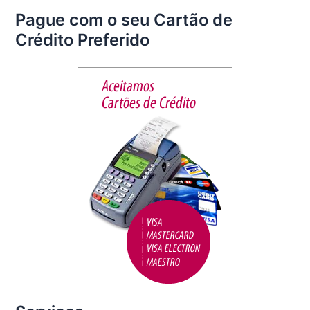
a
w
m
h
Pague com o seu Cartão de
c
itt
ai
ar
Crédito Preferido
e
er
l
e
b
o
o
k