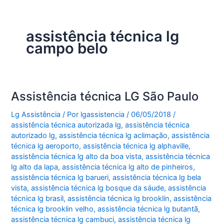
assistência técnica lg
campo belo
Assistência técnica LG São Paulo
Lg Assistência
/ Por
lgassistencia
/
06/05/2018
/
assistência técnica autorizada lg
,
assistência técnica
autorizado lg
,
assistência técnica lg aclimação
,
assistência
técnica lg aeroporto
,
assistência técnica lg alphaville
,
assistência técnica lg alto da boa vista
,
assistência técnica
lg alto da lapa
,
assistência técnica lg alto de pinheiros
,
assistência técnica lg barueri
,
assistência técnica lg bela
vista
,
assistência técnica lg bosque da sáude
,
assistência
técnica lg brasil
,
assistência técnica lg brooklin
,
assistência
técnica lg brooklin velho
,
assistência técnica lg butantã
,
assistência técnica lg cambuci
,
assistência técnica lg