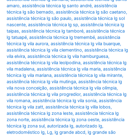
amaro
,
assistência técnica lg santo andré
,
assistência
técnica lg são bernado
,
assistência técnica lg são caetano
,
assistência técnica lg são paulo
,
assistência técnica lg sol
nascente
,
assistência técnica lg sp
,
assistência técnica lg
taipas
,
assistência técnica lg tamboré
,
assistência técnica
lg tatuapé
,
assistência técnica lg tremembé
,
assistência
técnica lg vila aurora
,
assistência técnica lg vila buarque
,
assistência técnica lg vila clementino
,
assistência técnica lg
vila elvira
,
assistência técnica lg vila hamburguesa
,
assistência técnica lg vila leolpodina
,
assistência técnica lg
vila madalena
,
assistência técnica lg vila maria
,
assistência
técnica lg vila mariana
,
assistência técnica lg vila mirante
,
assistência técnica lg vila mutinga
,
assistência técnica lg
vila nova conceição
,
assistência técnica lg vila olímpia
,
assistência técnica lg vila progredior
,
assistência técnica lg
vila romana
,
assistência técnica lg vila sonia
,
assistência
técnica lg vila zatt
,
assistência técnica lg villa lobos
,
assistência técnica lg zona leste
,
assistência técnica lg
zona norte
,
assistência técnica lg zona oeste
,
assistência
técnica lg zona sul
,
autorizada lg
,
autorizado lg
,
eletrodoméstico lg
,
Lg
,
lg grande abcd
,
lg grande são