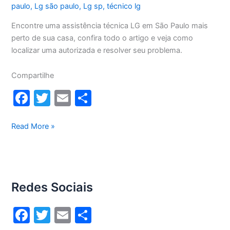
paulo
,
Lg são paulo
,
Lg sp
,
técnico lg
Encontre uma assistência técnica LG em São Paulo mais
perto de sua casa, confira todo o artigo e veja como
localizar uma autorizada e resolver seu problema.
Compartilhe
F
T
E
S
a
w
m
h
c
itt
ai
ar
Assistência
Read More »
técnica
e
er
l
e
LG
b
São
o
Paulo
Redes Sociais
o
k
F
T
E
S