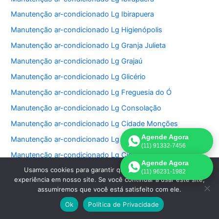
Manutenção ar-condicionado Lg Ibirapuera
Manutenção ar-condicionado Lg Higienópolis
Manutenção ar-condicionado Lg Granja Julieta
Manutenção ar-condicionado Lg Grajaú
Manutenção ar-condicionado Lg Glicério
Manutenção ar-condicionado Lg Freguesia do Ó
Manutenção ar-condicionado Lg Consolação
Manutenção ar-condicionado Lg Cidade Monções
Agende Agora
Manutenção ar-condicionado Lg Cidade Jardim
(11) 91332-7456
Manutenção ar-condicionado Lg Cidade Dutra
Agende Agora
Usamos cookies para garantir que oferecemos a melhor
Manutenção ar-condicionado Lg Cidade Ademar
(11) 96231-1982
experiência em nosso site. Se você continuar a usar este site,
Manutenção ar-condicionado Lg Chácara Santo Antonio
assumiremos que você está satisfeito com ele.
Manutenção ar-condicionado Lg Chácara Inglesa
Ok
Política de Privacidade
Manutenção ar-condicionado Lg Cerqueira Cesar