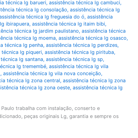
ia técnica lg barueri
,
assistência técnica lg cambuci
,
stência técnica lg consolação
,
assistência técnica lg
assistência técnica lg freguesia do ó
,
assistência
lg ibirapuera
,
assistência técnica lg itaim bibi
,
tência técnica lg jardim paulistano
,
assistência técnica
tência técnica lg moema
,
assistência técnica lg osasco
,
ia técnica lg penha
,
assistência técnica lg perdizes
,
 técnica lg piqueri
,
assistência técnica lg pirituba
,
 técnica lg santana
,
assistência técnica lg sp
,
 técnica lg tremembé
,
assistência técnica lg vila
a
,
assistência técnica lg vila nova conceição
,
cia técnica lg zona central
,
assistência técnica lg zona
istência técnica lg zona oeste
,
assistência técnica lg
Paulo trabalha com instalação, conserto e
cionado, peças originais Lg, garantia e sempre os