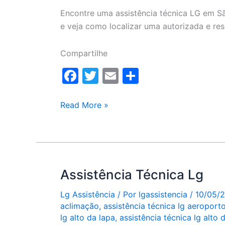
Encontre uma assistência técnica LG em Sã
e veja como localizar uma autorizada e re
Compartilhe
F
T
E
S
a
w
m
h
c
itt
ai
ar
Assistência
Read More »
técnica
e
er
l
e
LG
b
São
o
Paulo
o
Assistência Técnica Lg
k
Lg Assistência
/ Por
lgassistencia
/
10/05/
aclimação
,
assistência técnica lg aeroport
lg alto da lapa
,
assistência técnica lg alto 