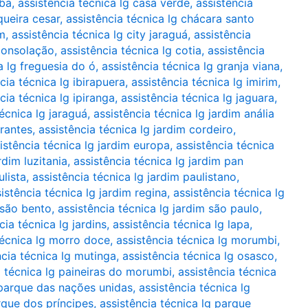
íba
,
assistência técnica lg casa verde
,
assistência
queira cesar
,
assistência técnica lg chácara santo
im
,
assistência técnica lg city jaraguá
,
assistência
 consolação
,
assistência técnica lg cotia
,
assistência
a lg freguesia do ó
,
assistência técnica lg granja viana
,
cia técnica lg ibirapuera
,
assistência técnica lg imirim
,
cia técnica lg ipiranga
,
assistência técnica lg jaguara
,
técnica lg jaraguá
,
assistência técnica lg jardim anália
irantes
,
assistência técnica lg jardim cordeiro
,
istência técnica lg jardim europa
,
assistência técnica
rdim luzitania
,
assistência técnica lg jardim pan
ulista
,
assistência técnica lg jardim paulistano
,
istência técnica lg jardim regina
,
assistência técnica lg
 são bento
,
assistência técnica lg jardim são paulo
,
cia técnica lg jardins
,
assistência técnica lg lapa
,
técnica lg morro doce
,
assistência técnica lg morumbi
,
ncia técnica lg mutinga
,
assistência técnica lg osasco
,
a técnica lg paineiras do morumbi
,
assistência técnica
 parque das nações unidas
,
assistência técnica lg
rque dos príncipes
,
assistência técnica lg parque