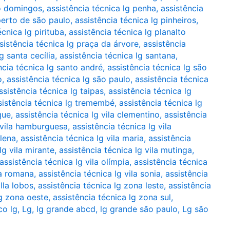
ão domingos
,
assistência técnica lg penha
,
assistência
 perto de são paulo
,
assistência técnica lg pinheiros
,
écnica lg pirituba
,
assistência técnica lg planalto
sistência técnica lg praça da árvore
,
assistência
g santa cecília
,
assistência técnica lg santana
,
ncia técnica lg santo andré
,
assistência técnica lg são
o
,
assistência técnica lg são paulo
,
assistência técnica
ssistência técnica lg taipas
,
assistência técnica lg
sistência técnica lg tremembé
,
assistência técnica lg
que
,
assistência técnica lg vila clementino
,
assistência
g vila hamburguesa
,
assistência técnica lg vila
alena
,
assistência técnica lg vila maria
,
assistência
lg vila mirante
,
assistência técnica lg vila mutinga
,
assistência técnica lg vila olímpia
,
assistência técnica
la romana
,
assistência técnica lg vila sonia
,
assistência
illa lobos
,
assistência técnica lg zona leste
,
assistência
lg zona oeste
,
assistência técnica lg zona sul
,
co lg
,
Lg
,
lg grande abcd
,
lg grande são paulo
,
Lg são