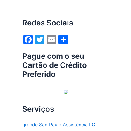
Redes Sociais
F
T
E
S
a
w
m
h
Pague com o seu
c
itt
ai
ar
Cartão de Crédito
e
er
l
e
Preferido
b
o
o
k
Serviços
grande São Paulo Assistência LG