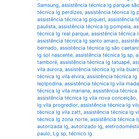
Samsung
,
assistência técnica lg parque s
técnica lg perdizes
,
assistência técnica lg
assistência técnica lg piqueri
,
assistência t
paulista
,
assistência técnica lg pompeia
,
as
técnica lg real parque
,
assistência técnica l
assistência técnica lg santo amaro
,
assistê
bernado
,
assistência técnica lg são caetan
lg sol nascente
,
assistência técnica lg sp
,
a
tamboré
,
assistência técnica lg tatuapé
,
as
vila aurora
,
assistência técnica lg vila buar
técnica lg vila elvira
,
assistência técnica l
leolpodina
,
assistência técnica lg vila mad
técnica lg vila mariana
,
assistência técnica 
assistência técnica lg vila nova conceição
,
lg vila progredior
,
assistência técnica lg vi
técnica lg vila zatt
,
assistência técnica lg v
técnica lg zona norte
,
assistência técnica 
autorizada lg
,
autorizado lg
,
eletrodomésti
paulo
,
Lg sp
,
técnico lg