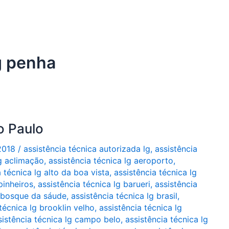
g penha
o Paulo
2018
/
assistência técnica autorizada lg
,
assistência
lg aclimação
,
assistência técnica lg aeroporto
,
a técnica lg alto da boa vista
,
assistência técnica lg
pinheiros
,
assistência técnica lg barueri
,
assistência
g bosque da sáude
,
assistência técnica lg brasil
,
técnica lg brooklin velho
,
assistência técnica lg
sistência técnica lg campo belo
,
assistência técnica lg