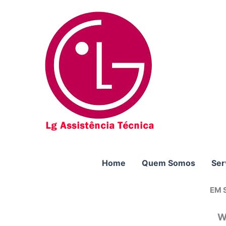
Ir
para
o
conteúdo
Home
Quem Somos
Ser
EM 
W