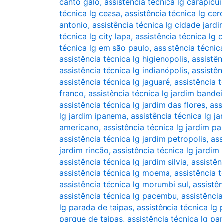
canto galo
,
assistência técnica lg carapicu
técnica lg ceasa
,
assistência técnica lg cer
antonio
,
assistência técnica lg cidade jard
técnica lg city lapa
,
assistência técnica lg
técnica lg em são paulo
,
assistência técnic
assistência técnica lg higienópolis
,
assistên
assistência técnica lg indianópolis
,
assistên
assistência técnica lg jaguaré
,
assistência 
franco
,
assistência técnica lg jardim bande
assistência técnica lg jardim das flores
,
ass
lg jardim ipanema
,
assistência técnica lg ja
americano
,
assistência técnica lg jardim pa
assistência técnica lg jardim petropolis
,
ass
jardim rincão
,
assistência técnica lg jardim
assistência técnica lg jardim silvia
,
assistên
assistência técnica lg moema
,
assistência 
assistência técnica lg morumbi sul
,
assistê
assistência técnica lg pacembu
,
assistênci
lg parada de taipas
,
assistência técnica lg
parque de taipas
,
assistência técnica lg pa