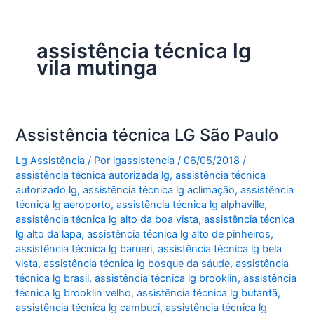
assistência técnica lg
vila mutinga
Assistência técnica LG São Paulo
Lg Assistência
/ Por
lgassistencia
/
06/05/2018
/
assistência técnica autorizada lg
,
assistência técnica
autorizado lg
,
assistência técnica lg aclimação
,
assistência
técnica lg aeroporto
,
assistência técnica lg alphaville
,
assistência técnica lg alto da boa vista
,
assistência técnica
lg alto da lapa
,
assistência técnica lg alto de pinheiros
,
assistência técnica lg barueri
,
assistência técnica lg bela
vista
,
assistência técnica lg bosque da sáude
,
assistência
técnica lg brasil
,
assistência técnica lg brooklin
,
assistência
técnica lg brooklin velho
,
assistência técnica lg butantã
,
assistência técnica lg cambuci
,
assistência técnica lg