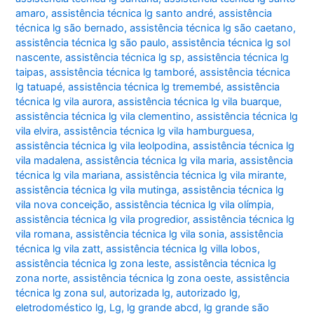
amaro
,
assistência técnica lg santo andré
,
assistência
técnica lg são bernado
,
assistência técnica lg são caetano
,
assistência técnica lg são paulo
,
assistência técnica lg sol
nascente
,
assistência técnica lg sp
,
assistência técnica lg
taipas
,
assistência técnica lg tamboré
,
assistência técnica
lg tatuapé
,
assistência técnica lg tremembé
,
assistência
técnica lg vila aurora
,
assistência técnica lg vila buarque
,
assistência técnica lg vila clementino
,
assistência técnica lg
vila elvira
,
assistência técnica lg vila hamburguesa
,
assistência técnica lg vila leolpodina
,
assistência técnica lg
vila madalena
,
assistência técnica lg vila maria
,
assistência
técnica lg vila mariana
,
assistência técnica lg vila mirante
,
assistência técnica lg vila mutinga
,
assistência técnica lg
vila nova conceição
,
assistência técnica lg vila olímpia
,
assistência técnica lg vila progredior
,
assistência técnica lg
vila romana
,
assistência técnica lg vila sonia
,
assistência
técnica lg vila zatt
,
assistência técnica lg villa lobos
,
assistência técnica lg zona leste
,
assistência técnica lg
zona norte
,
assistência técnica lg zona oeste
,
assistência
técnica lg zona sul
,
autorizada lg
,
autorizado lg
,
eletrodoméstico lg
,
Lg
,
lg grande abcd
,
lg grande são