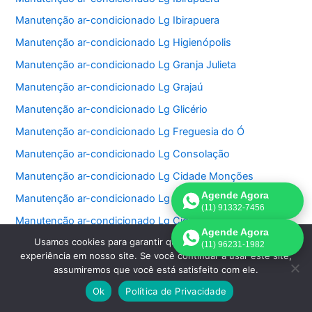
Manutenção ar-condicionado Lg Ibirapuera
Manutenção ar-condicionado Lg Higienópolis
Manutenção ar-condicionado Lg Granja Julieta
Manutenção ar-condicionado Lg Grajaú
Manutenção ar-condicionado Lg Glicério
Manutenção ar-condicionado Lg Freguesia do Ó
Manutenção ar-condicionado Lg Consolação
Manutenção ar-condicionado Lg Cidade Monções
Agende Agora
Manutenção ar-condicionado Lg Cidade Jardim
(11) 91332-7456
Manutenção ar-condicionado Lg Cidade Dutra
Agende Agora
Usamos cookies para garantir que oferecemos a melhor
Manutenção ar-condicionado Lg Cidade Ademar
(11) 96231-1982
experiência em nosso site. Se você continuar a usar este site,
Manutenção ar-condicionado Lg Chácara Santo Antonio
assumiremos que você está satisfeito com ele.
Manutenção ar-condicionado Lg Chácara Inglesa
Ok
Política de Privacidade
Manutenção ar-condicionado Lg Cerqueira Cesar