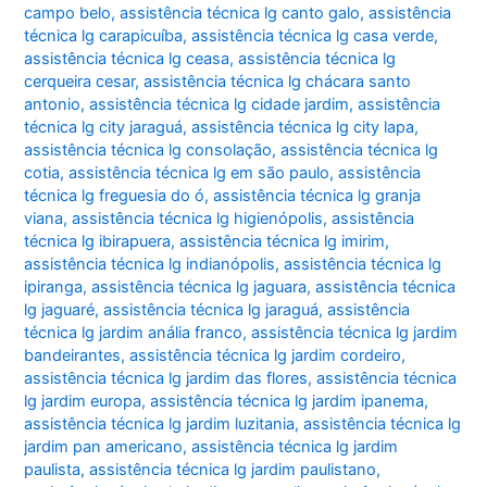
campo belo
,
assistência técnica lg canto galo
,
assistência
técnica lg carapicuíba
,
assistência técnica lg casa verde
,
assistência técnica lg ceasa
,
assistência técnica lg
cerqueira cesar
,
assistência técnica lg chácara santo
antonio
,
assistência técnica lg cidade jardim
,
assistência
técnica lg city jaraguá
,
assistência técnica lg city lapa
,
assistência técnica lg consolação
,
assistência técnica lg
cotia
,
assistência técnica lg em são paulo
,
assistência
técnica lg freguesia do ó
,
assistência técnica lg granja
viana
,
assistência técnica lg higienópolis
,
assistência
técnica lg ibirapuera
,
assistência técnica lg imirim
,
assistência técnica lg indianópolis
,
assistência técnica lg
ipiranga
,
assistência técnica lg jaguara
,
assistência técnica
lg jaguaré
,
assistência técnica lg jaraguá
,
assistência
técnica lg jardim anália franco
,
assistência técnica lg jardim
bandeirantes
,
assistência técnica lg jardim cordeiro
,
assistência técnica lg jardim das flores
,
assistência técnica
lg jardim europa
,
assistência técnica lg jardim ipanema
,
assistência técnica lg jardim luzitania
,
assistência técnica lg
jardim pan americano
,
assistência técnica lg jardim
paulista
,
assistência técnica lg jardim paulistano
,