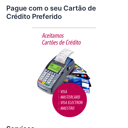
a
w
m
h
Pague com o seu Cartão de
c
itt
ai
ar
Crédito Preferido
e
er
l
e
b
o
o
k