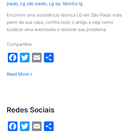
paulo
,
Lg são paulo
,
Lg sp
,
técnico lg
Encontre uma assistência técnica LG em São Paulo mais
perto de sua casa, confira todo o artigo e veja como
localizar uma autorizada e resolver seu problema.
Compartilhe
F
T
E
S
a
w
m
h
c
itt
ai
ar
Assistência
Read More »
técnica
e
er
l
e
LG
b
São
o
Paulo
Redes Sociais
o
k
F
T
E
S