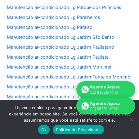
Manutenção ar-condicionado Lg Parque dos Príncipes
Manutenção ar-condicionado Lg Parelheiros
Manutenção ar-condicionado Lg Paraíso
Manutenção ar-condicionado Lg Jardim São Bento
Manutenção ar-condicionado Lg Jardim Paulistano
Manutenção ar-condicionado Lg Jardim Paulista
Manutenção ar-condicionado Lg Jardim Morumbi
Manutenção ar-condicionado Lg Jardim Fonte do Morumbi
Manutenção ar-condicionado Lg Jardim Europa
Agende Agora
(11) 91332-7456
Manutenção ar-condicionado Lg Jardim das Perdizes
Agende Agora
Manutenção ar-condicionado Lg Jardim das Acacias
Usamos cookies para garantir que oferecemos a melhor
(11) 96231-1982
experiência em nosso site. Se você continuar a usar este site,
Manutenção ar-condicionado Lg Jardim da Saúde
assumiremos que você está satisfeito com ele.
Manutenção ar-condicionado Lg Jardim Bonfiglioli
Ok
Política de Privacidade
Manutenção ar-condicionado Lg Jardim Ângela