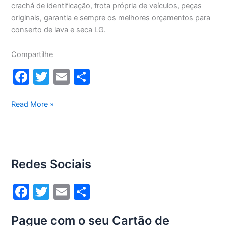
crachá de identificação, frota própria de veículos, peças
originais, garantia e sempre os melhores orçamentos para
conserto de lava e seca LG.
Compartilhe
F
T
E
S
a
w
m
h
c
itt
ai
ar
Conserto
Read More »
lava
e
er
l
e
e
b
seca
o
Lg
Redes Sociais
13Kg
o
WD13436RN(A)
k
F
T
E
S
a
w
m
h
Pague com o seu Cartão de
c
itt
ai
ar