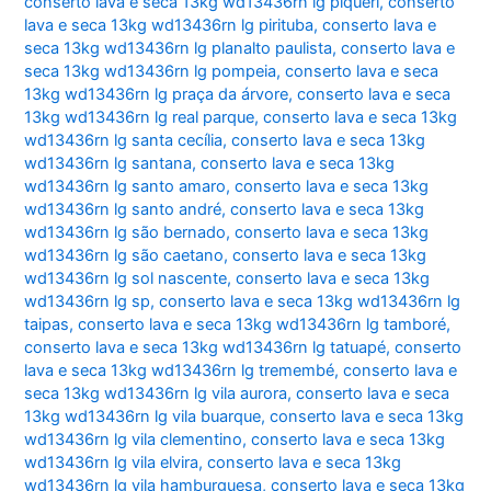
conserto lava e seca 13kg wd13436rn lg piqueri
,
conserto
lava e seca 13kg wd13436rn lg pirituba
,
conserto lava e
seca 13kg wd13436rn lg planalto paulista
,
conserto lava e
seca 13kg wd13436rn lg pompeia
,
conserto lava e seca
13kg wd13436rn lg praça da árvore
,
conserto lava e seca
13kg wd13436rn lg real parque
,
conserto lava e seca 13kg
wd13436rn lg santa cecília
,
conserto lava e seca 13kg
wd13436rn lg santana
,
conserto lava e seca 13kg
wd13436rn lg santo amaro
,
conserto lava e seca 13kg
wd13436rn lg santo andré
,
conserto lava e seca 13kg
wd13436rn lg são bernado
,
conserto lava e seca 13kg
wd13436rn lg são caetano
,
conserto lava e seca 13kg
wd13436rn lg sol nascente
,
conserto lava e seca 13kg
wd13436rn lg sp
,
conserto lava e seca 13kg wd13436rn lg
taipas
,
conserto lava e seca 13kg wd13436rn lg tamboré
,
conserto lava e seca 13kg wd13436rn lg tatuapé
,
conserto
lava e seca 13kg wd13436rn lg tremembé
,
conserto lava e
seca 13kg wd13436rn lg vila aurora
,
conserto lava e seca
13kg wd13436rn lg vila buarque
,
conserto lava e seca 13kg
wd13436rn lg vila clementino
,
conserto lava e seca 13kg
wd13436rn lg vila elvira
,
conserto lava e seca 13kg
wd13436rn lg vila hamburguesa
,
conserto lava e seca 13kg