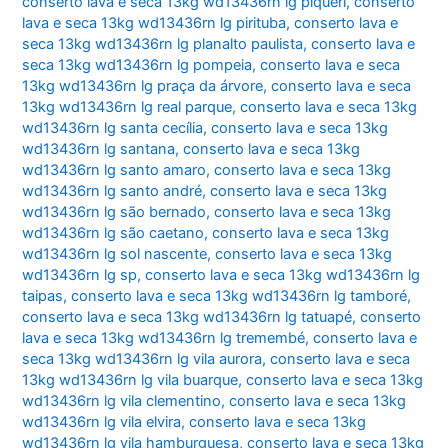
conserto lava e seca 13kg wd13436rn lg piqueri
,
conserto
lava e seca 13kg wd13436rn lg pirituba
,
conserto lava e
seca 13kg wd13436rn lg planalto paulista
,
conserto lava e
seca 13kg wd13436rn lg pompeia
,
conserto lava e seca
13kg wd13436rn lg praça da árvore
,
conserto lava e seca
13kg wd13436rn lg real parque
,
conserto lava e seca 13kg
wd13436rn lg santa cecília
,
conserto lava e seca 13kg
wd13436rn lg santana
,
conserto lava e seca 13kg
wd13436rn lg santo amaro
,
conserto lava e seca 13kg
wd13436rn lg santo andré
,
conserto lava e seca 13kg
wd13436rn lg são bernado
,
conserto lava e seca 13kg
wd13436rn lg são caetano
,
conserto lava e seca 13kg
wd13436rn lg sol nascente
,
conserto lava e seca 13kg
wd13436rn lg sp
,
conserto lava e seca 13kg wd13436rn lg
taipas
,
conserto lava e seca 13kg wd13436rn lg tamboré
,
conserto lava e seca 13kg wd13436rn lg tatuapé
,
conserto
lava e seca 13kg wd13436rn lg tremembé
,
conserto lava e
seca 13kg wd13436rn lg vila aurora
,
conserto lava e seca
13kg wd13436rn lg vila buarque
,
conserto lava e seca 13kg
wd13436rn lg vila clementino
,
conserto lava e seca 13kg
wd13436rn lg vila elvira
,
conserto lava e seca 13kg
wd13436rn lg vila hamburguesa
,
conserto lava e seca 13kg