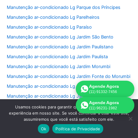
Manutenção ar-condicionado Lg Parque dos Príncipes
Manutenção ar-condicionado Lg Parelheiros
Manutenção ar-condicionado Lg Paraíso
Manutenção ar-condicionado Lg Jardim São Bento
Manutenção ar-condicionado Lg Jardim Paulistano
Manutenção ar-condicionado Lg Jardim Paulista
Manutenção ar-condicionado Lg Jardim Morumbi
Manutenção ar-condicionado Lg Jardim Fonte do Morumbi
Manutenção ar-condicionado Lg Jardim Europa
Agende Agora
(11) 91332-7456
Manutenção ar-condicionado Lg Jardim das Perdizes
Agende Agora
Manutenção ar-condicionado Lg Jardim das Acacias
Usamos cookies para garantir que oferecemos a melhor
(11) 96231-1982
experiência em nosso site. Se você continuar a usar este site,
Manutenção ar-condicionado Lg Jardim da Saúde
assumiremos que você está satisfeito com ele.
Manutenção ar-condicionado Lg Jardim Bonfiglioli
Ok
Política de Privacidade
Manutenção ar-condicionado Lg Jardim Ângela