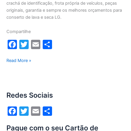
crachá de identificação, frota própria de veículos, peças
originais, garantia e sempre os melhores orçamentos para
conserto de lava e seca LG.
Compartilhe
F
T
E
S
a
w
m
h
c
itt
ai
ar
Conserto
Read More »
lava
e
er
l
e
e
b
seca
o
Lg
Redes Sociais
13Kg
o
WD13436RN(A)
k
F
T
E
S
a
w
m
h
Pague com o seu Cartão de
c
itt
ai
ar