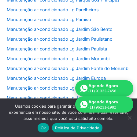
Manutenção ar-condicionado Lg Parque dos Príncipes
Manutenção ar-condicionado Lg Parelheiros
Manutenção ar-condicionado Lg Paraíso
Manutenção ar-condicionado Lg Jardim São Bento
Manutenção ar-condicionado Lg Jardim Paulistano
Manutenção ar-condicionado Lg Jardim Paulista
Manutenção ar-condicionado Lg Jardim Morumbi
Manutenção ar-condicionado Lg Jardim Fonte do Morumbi
Manutenção ar-condicionado Lg Jardim Europa
Agende Agora
Manutenção ar-condicionado Lg Jardim das Perdizes
(11) 91332-7456
Manutenção ar-condicionado Lg Jardim das Acacias
Agende Agora
Usamos cookies para garantir que oferecemos a melhor
Manutenção ar-condicionado Lg Jardim da Saúde
(11) 96231-1982
experiência em nosso site. Se você continuar a usar este site,
Manutenção ar-condicionado Lg Jardim Bonfiglioli
assumiremos que você está satisfeito com ele.
Manutenção ar-condicionado Lg Jardim Ângela
Ok
Política de Privacidade
Manutenção ar-condicionado Lg Jardim Anália Franco