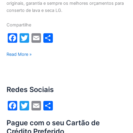
originais, garantia e sempre os melhores orçamentos para
conserto de lava e seca LG.
Compartilhe
F
T
E
S
a
w
m
h
c
itt
ai
ar
Conserto
Read More »
lava
e
er
l
e
e
b
seca
o
Lg
Redes Sociais
13Kg
o
WD13436RN(A)
k
F
T
E
S
a
w
m
h
Pague com o seu Cartão de
c
itt
ai
ar
Crédito Preferido