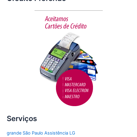
e
er
l
e
b
o
o
k
Serviços
grande São Paulo Assistência LG