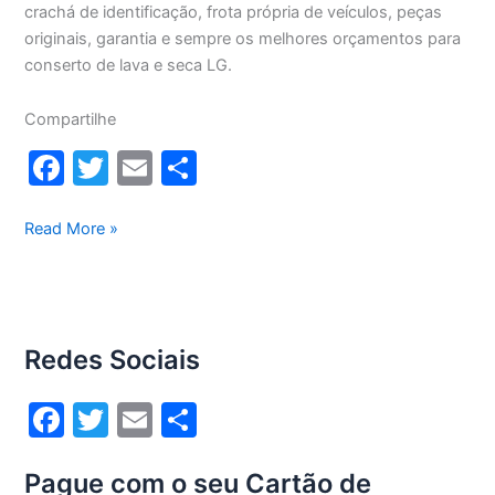
crachá de identificação, frota própria de veículos, peças
originais, garantia e sempre os melhores orçamentos para
conserto de lava e seca LG.
Compartilhe
F
T
E
S
a
w
m
h
c
itt
ai
ar
Conserto
Read More »
lava
e
er
l
e
e
b
seca
o
Lg
Redes Sociais
13Kg
o
WD13436RN(A)
k
F
T
E
S
a
w
m
h
Pague com o seu Cartão de
c
itt
ai
ar