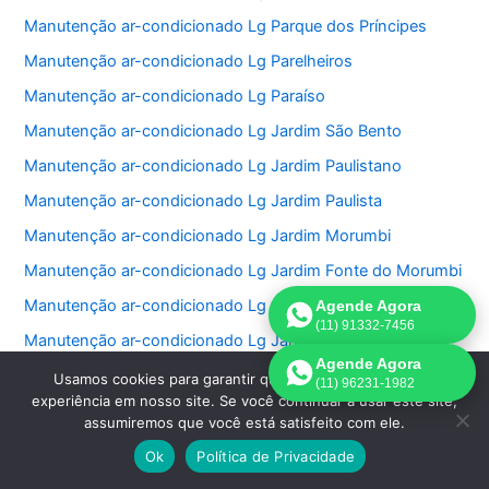
Manutenção ar-condicionado Lg Parque dos Príncipes
Manutenção ar-condicionado Lg Parelheiros
Manutenção ar-condicionado Lg Paraíso
Manutenção ar-condicionado Lg Jardim São Bento
Manutenção ar-condicionado Lg Jardim Paulistano
Manutenção ar-condicionado Lg Jardim Paulista
Manutenção ar-condicionado Lg Jardim Morumbi
Manutenção ar-condicionado Lg Jardim Fonte do Morumbi
Manutenção ar-condicionado Lg Jardim Europa
Agende Agora
(11) 91332-7456
Manutenção ar-condicionado Lg Jardim das Perdizes
Agende Agora
Manutenção ar-condicionado Lg Jardim das Acacias
Usamos cookies para garantir que oferecemos a melhor
(11) 96231-1982
experiência em nosso site. Se você continuar a usar este site,
Manutenção ar-condicionado Lg Jardim da Saúde
assumiremos que você está satisfeito com ele.
Manutenção ar-condicionado Lg Jardim Bonfiglioli
Ok
Política de Privacidade
Manutenção ar-condicionado Lg Jardim Ângela