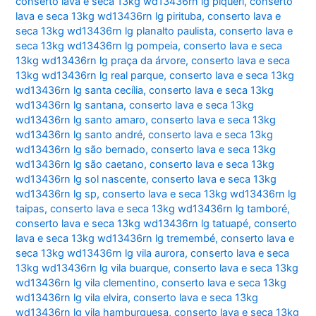
conserto lava e seca 13kg wd13436rn lg piqueri
,
conserto
lava e seca 13kg wd13436rn lg pirituba
,
conserto lava e
seca 13kg wd13436rn lg planalto paulista
,
conserto lava e
seca 13kg wd13436rn lg pompeia
,
conserto lava e seca
13kg wd13436rn lg praça da árvore
,
conserto lava e seca
13kg wd13436rn lg real parque
,
conserto lava e seca 13kg
wd13436rn lg santa cecília
,
conserto lava e seca 13kg
wd13436rn lg santana
,
conserto lava e seca 13kg
wd13436rn lg santo amaro
,
conserto lava e seca 13kg
wd13436rn lg santo andré
,
conserto lava e seca 13kg
wd13436rn lg são bernado
,
conserto lava e seca 13kg
wd13436rn lg são caetano
,
conserto lava e seca 13kg
wd13436rn lg sol nascente
,
conserto lava e seca 13kg
wd13436rn lg sp
,
conserto lava e seca 13kg wd13436rn lg
taipas
,
conserto lava e seca 13kg wd13436rn lg tamboré
,
conserto lava e seca 13kg wd13436rn lg tatuapé
,
conserto
lava e seca 13kg wd13436rn lg tremembé
,
conserto lava e
seca 13kg wd13436rn lg vila aurora
,
conserto lava e seca
13kg wd13436rn lg vila buarque
,
conserto lava e seca 13kg
wd13436rn lg vila clementino
,
conserto lava e seca 13kg
wd13436rn lg vila elvira
,
conserto lava e seca 13kg
wd13436rn lg vila hamburguesa
,
conserto lava e seca 13kg