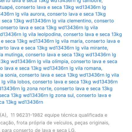
erto lava e seca 13kg wd13436rn lg tamboré
,
atuapé
,
conserto lava e seca 13kg wd13436rn lg
436rn lg vila aurora
,
conserto lava e seca 13kg
e seca 13kg wd13436rn lg vila clementino
,
conserto
conserto lava e seca 13kg wd13436rn lg vila
d13436rn lg vila leolpodina
,
conserto lava e seca 13kg
 e seca 13kg wd13436rn lg vila maria
,
conserto lava e
erto lava e seca 13kg wd13436rn lg vila mirante
,
la mutinga
,
conserto lava e seca 13kg wd13436rn lg
13kg wd13436rn lg vila olímpia
,
conserto lava e seca
o lava e seca 13kg wd13436rn lg vila romana
,
la sonia
,
conserto lava e seca 13kg wd13436rn lg vila
g villa lobos
,
conserto lava e seca 13kg wd13436rn
d13436rn lg zona norte
,
conserto lava e seca 13kg
 seca 13kg wd13436rn lg zona sul
,
conserto lava e
eca 13kg wd13436rn
), 11 96231-1982 equipe técnica qualificada e
cação, frota própria de veículos, peças originais,
 para conserto de lava e seca LG.