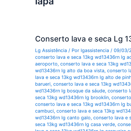
lapa
Conserto lava e seca Lg
Lg Assistência
/ Por
lgassistencia
/
09/03/
conserto lava e seca 13kg wd13436rn lg a
aeroporto
,
conserto lava e seca 13kg wd13
wd13436rn lg alto da boa vista
,
conserto l
lava e seca 13kg wd13436rn lg alto de pinh
barueri
,
conserto lava e seca 13kg wd13436
wd13436rn lg bosque da sáude
,
conserto l
seca 13kg wd13436rn lg brooklin
,
conserto
conserto lava e seca 13kg wd13436rn lg b
cambuci
,
conserto lava e seca 13kg wd134
wd13436rn lg canto galo
,
conserto lava e 
seca 13kg wd13436rn lg casa verde
,
conse
lava e seca 13kg wd13436rn lg cerqueira c