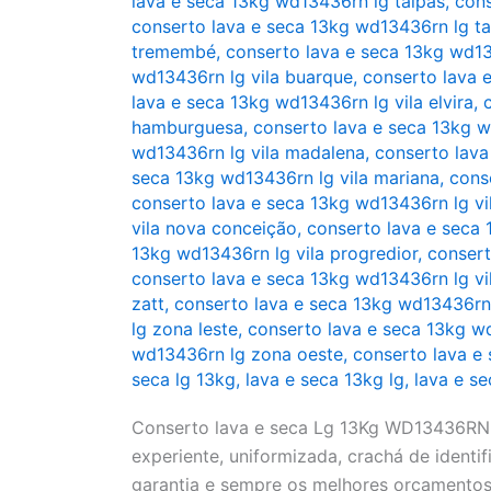
lava e seca 13kg wd13436rn lg taipas
,
cons
conserto lava e seca 13kg wd13436rn lg t
tremembé
,
conserto lava e seca 13kg wd13
wd13436rn lg vila buarque
,
conserto lava 
lava e seca 13kg wd13436rn lg vila elvira
,
hamburguesa
,
conserto lava e seca 13kg w
wd13436rn lg vila madalena
,
conserto lava
seca 13kg wd13436rn lg vila mariana
,
cons
conserto lava e seca 13kg wd13436rn lg vi
vila nova conceição
,
conserto lava e seca 
13kg wd13436rn lg vila progredior
,
consert
conserto lava e seca 13kg wd13436rn lg vi
zatt
,
conserto lava e seca 13kg wd13436rn l
lg zona leste
,
conserto lava e seca 13kg w
wd13436rn lg zona oeste
,
conserto lava e
seca lg 13kg
,
lava e seca 13kg lg
,
lava e s
Conserto lava e seca Lg 13Kg WD13436RN(A
experiente, uniformizada, crachá de identifi
garantia e sempre os melhores orçamentos