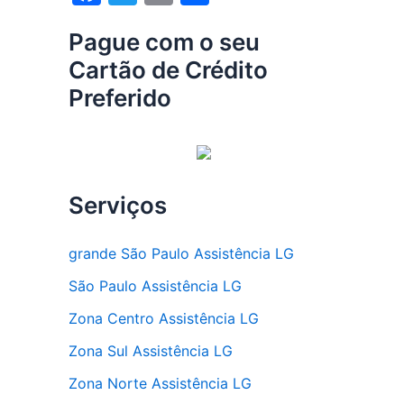
a
w
m
h
Pague com o seu
c
itt
ai
ar
Cartão de Crédito
e
er
l
e
Preferido
b
o
o
k
Serviços
grande São Paulo Assistência LG
São Paulo Assistência LG
Zona Centro Assistência LG
Zona Sul Assistência LG
Zona Norte Assistência LG