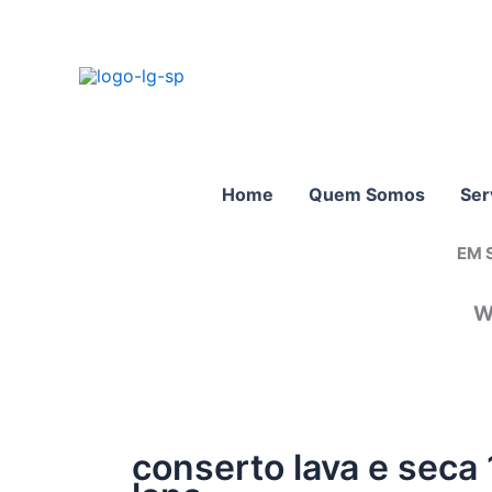
Ir
para
o
conteúdo
Home
Quem Somos
Ser
EM 
W
conserto lava e seca