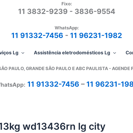
Fixo:
11 3832-9239 - 3836-9554
WhatsApp:
11 91332-7456
-
11 96231-1982
viços Lg
Assistência eletrodomésticos Lg
Co
SÃO PAULO, GRANDE SÃO PAULO E ABC PAULISTA - A
GENDE 
11 91332-7456
–
11 96231-19
hatsApp:
 13kg wd13436rn lg city