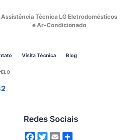
Assistência Técnica LG Eletrodomésticos
e Ar-Condicionado
ntato
Visita Técnica
Blog
PELO
82
Redes Sociais
F
T
E
S