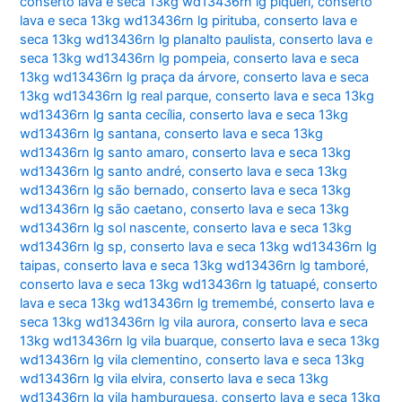
conserto lava e seca 13kg wd13436rn lg piqueri
,
conserto
lava e seca 13kg wd13436rn lg pirituba
,
conserto lava e
seca 13kg wd13436rn lg planalto paulista
,
conserto lava e
seca 13kg wd13436rn lg pompeia
,
conserto lava e seca
13kg wd13436rn lg praça da árvore
,
conserto lava e seca
13kg wd13436rn lg real parque
,
conserto lava e seca 13kg
wd13436rn lg santa cecília
,
conserto lava e seca 13kg
wd13436rn lg santana
,
conserto lava e seca 13kg
wd13436rn lg santo amaro
,
conserto lava e seca 13kg
wd13436rn lg santo andré
,
conserto lava e seca 13kg
wd13436rn lg são bernado
,
conserto lava e seca 13kg
wd13436rn lg são caetano
,
conserto lava e seca 13kg
wd13436rn lg sol nascente
,
conserto lava e seca 13kg
wd13436rn lg sp
,
conserto lava e seca 13kg wd13436rn lg
taipas
,
conserto lava e seca 13kg wd13436rn lg tamboré
,
conserto lava e seca 13kg wd13436rn lg tatuapé
,
conserto
lava e seca 13kg wd13436rn lg tremembé
,
conserto lava e
seca 13kg wd13436rn lg vila aurora
,
conserto lava e seca
13kg wd13436rn lg vila buarque
,
conserto lava e seca 13kg
wd13436rn lg vila clementino
,
conserto lava e seca 13kg
wd13436rn lg vila elvira
,
conserto lava e seca 13kg
wd13436rn lg vila hamburguesa
,
conserto lava e seca 13kg