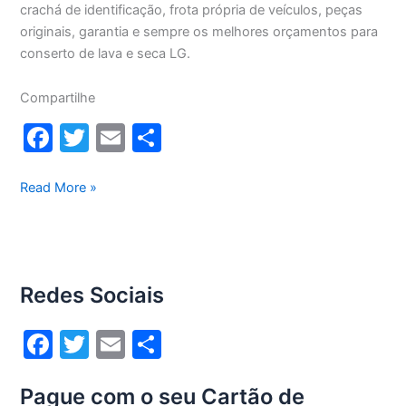
crachá de identificação, frota própria de veículos, peças
originais, garantia e sempre os melhores orçamentos para
conserto de lava e seca LG.
Compartilhe
F
T
E
S
a
w
m
h
c
itt
ai
ar
Conserto
Read More »
lava
e
er
l
e
e
b
seca
o
Lg
Redes Sociais
13Kg
o
WD13436RN(A)
k
F
T
E
S
a
w
m
h
Pague com o seu Cartão de
c
itt
ai
ar