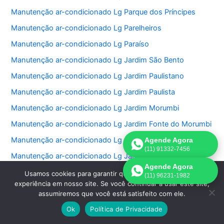
Manutenção ar-condicionado Lg Parque dos Príncipes
Manutenção ar-condicionado Lg Parelheiros
Manutenção ar-condicionado Lg Paraíso
Manutenção ar-condicionado Lg Jardim São Bento
Manutenção ar-condicionado Lg Jardim Paulistano
Manutenção ar-condicionado Lg Jardim Paulista
Manutenção ar-condicionado Lg Jardim Morumbi
Manutenção ar-condicionado Lg Jardim Fonte do Morumbi
Manutenção ar-condicionado Lg Jardim Europa
Agende Agora
(11) 91332-7456
Manutenção ar-condicionado Lg Jardim das Perdizes
Agende Agora
Manutenção ar-condicionado Lg Jardim das Acacias
Usamos cookies para garantir que oferecemos a melhor
(11) 96231-1982
experiência em nosso site. Se você continuar a usar este site,
Manutenção ar-condicionado Lg Jardim da Saúde
assumiremos que você está satisfeito com ele.
Manutenção ar-condicionado Lg Jardim Bonfiglioli
Ok
Política de Privacidade
Manutenção ar-condicionado Lg Jardim Ângela