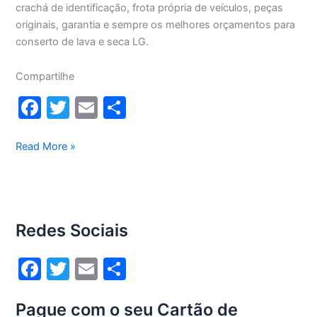
crachá de identificação, frota própria de veículos, peças
originais, garantia e sempre os melhores orçamentos para
conserto de lava e seca LG.
Compartilhe
F
T
E
S
a
w
m
h
c
itt
ai
ar
Conserto
Read More »
lava
e
er
l
e
e
b
seca
o
Lg
Redes Sociais
13Kg
o
WD13436RN(A)
k
F
T
E
S
a
w
m
h
Pague com o seu Cartão de
c
itt
ai
ar