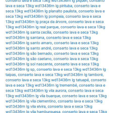
conserto lava e seca 13kg wd13436rn lg piqueri
,
conserto
lava e seca 13kg wd13436rn lg pirituba
,
conserto lava e
seca 13kg wd13436rn lg planalto paulista
,
conserto lava e
seca 13kg wd13436rn lg pompeia
,
conserto lava e seca
13kg wd13436rn lg praça da árvore
,
conserto lava e seca
13kg wd13436rn lg real parque
,
conserto lava e seca 13kg
wd13436rn lg santa cecília
,
conserto lava e seca 13kg
wd13436rn lg santana
,
conserto lava e seca 13kg
wd13436rn lg santo amaro
,
conserto lava e seca 13kg
wd13436rn lg santo andré
,
conserto lava e seca 13kg
wd13436rn lg são bernado
,
conserto lava e seca 13kg
wd13436rn lg são caetano
,
conserto lava e seca 13kg
wd13436rn lg sol nascente
,
conserto lava e seca 13kg
wd13436rn lg sp
,
conserto lava e seca 13kg wd13436rn lg
taipas
,
conserto lava e seca 13kg wd13436rn lg tamboré
,
conserto lava e seca 13kg wd13436rn lg tatuapé
,
conserto
lava e seca 13kg wd13436rn lg tremembé
,
conserto lava e
seca 13kg wd13436rn lg vila aurora
,
conserto lava e seca
13kg wd13436rn lg vila buarque
,
conserto lava e seca 13kg
wd13436rn lg vila clementino
,
conserto lava e seca 13kg
wd13436rn lg vila elvira
,
conserto lava e seca 13kg
wd13436rn lg vila hamburguesa
,
conserto lava e seca 13kg