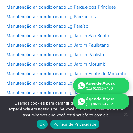
Manutenção ar-condicionado Lg Parque dos Príncipes
Manutenção ar-condicionado Lg Parelheiros
Manutenção ar-condicionado Lg Paraíso
Manutenção ar-condicionado Lg Jardim São Bento
Manutenção ar-condicionado Lg Jardim Paulistano
Manutenção ar-condicionado Lg Jardim Paulista
Manutenção ar-condicionado Lg Jardim Morumbi
Manutenção ar-condicionado Lg Jardim Fonte do Morumbi
Manutenção ar-condicionado Lg Jardim Europa
Agende Agora
(11) 91332-7456
Manutenção ar-condicionado Lg Jardim das Perdizes
Agende Agora
Manutenção ar-condicionado Lg Jardim das Acacias
Usamos cookies para garantir que oferecemos a melhor
(11) 96231-1982
experiência em nosso site. Se você continuar a usar este site,
Manutenção ar-condicionado Lg Jardim da Saúde
assumiremos que você está satisfeito com ele.
Manutenção ar-condicionado Lg Jardim Bonfiglioli
Ok
Política de Privacidade
Manutenção ar-condicionado Lg Jardim Ângela