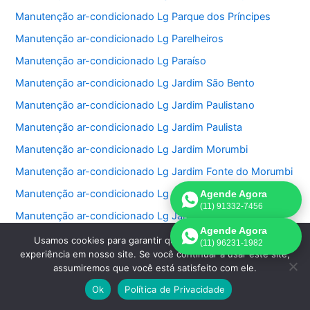
Manutenção ar-condicionado Lg Parque dos Príncipes
Manutenção ar-condicionado Lg Parelheiros
Manutenção ar-condicionado Lg Paraíso
Manutenção ar-condicionado Lg Jardim São Bento
Manutenção ar-condicionado Lg Jardim Paulistano
Manutenção ar-condicionado Lg Jardim Paulista
Manutenção ar-condicionado Lg Jardim Morumbi
Manutenção ar-condicionado Lg Jardim Fonte do Morumbi
Manutenção ar-condicionado Lg Jardim Europa
Agende Agora
(11) 91332-7456
Manutenção ar-condicionado Lg Jardim das Perdizes
Agende Agora
Manutenção ar-condicionado Lg Jardim das Acacias
Usamos cookies para garantir que oferecemos a melhor
(11) 96231-1982
experiência em nosso site. Se você continuar a usar este site,
Manutenção ar-condicionado Lg Jardim da Saúde
assumiremos que você está satisfeito com ele.
Manutenção ar-condicionado Lg Jardim Bonfiglioli
Ok
Política de Privacidade
Manutenção ar-condicionado Lg Jardim Ângela