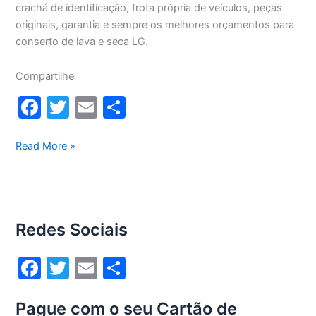
crachá de identificação, frota própria de veículos, peças
originais, garantia e sempre os melhores orçamentos para
conserto de lava e seca LG.
Compartilhe
F
T
E
S
a
w
m
h
c
itt
ai
ar
Conserto
Read More »
lava
e
er
l
e
e
b
seca
o
Lg
Redes Sociais
13Kg
o
WD13436RN(A)
k
F
T
E
S
a
w
m
h
Pague com o seu Cartão de
c
itt
ai
ar