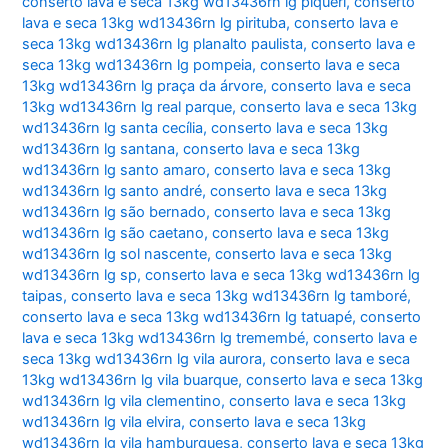
conserto lava e seca 13kg wd13436rn lg piqueri
,
conserto
lava e seca 13kg wd13436rn lg pirituba
,
conserto lava e
seca 13kg wd13436rn lg planalto paulista
,
conserto lava e
seca 13kg wd13436rn lg pompeia
,
conserto lava e seca
13kg wd13436rn lg praça da árvore
,
conserto lava e seca
13kg wd13436rn lg real parque
,
conserto lava e seca 13kg
wd13436rn lg santa cecília
,
conserto lava e seca 13kg
wd13436rn lg santana
,
conserto lava e seca 13kg
wd13436rn lg santo amaro
,
conserto lava e seca 13kg
wd13436rn lg santo andré
,
conserto lava e seca 13kg
wd13436rn lg são bernado
,
conserto lava e seca 13kg
wd13436rn lg são caetano
,
conserto lava e seca 13kg
wd13436rn lg sol nascente
,
conserto lava e seca 13kg
wd13436rn lg sp
,
conserto lava e seca 13kg wd13436rn lg
taipas
,
conserto lava e seca 13kg wd13436rn lg tamboré
,
conserto lava e seca 13kg wd13436rn lg tatuapé
,
conserto
lava e seca 13kg wd13436rn lg tremembé
,
conserto lava e
seca 13kg wd13436rn lg vila aurora
,
conserto lava e seca
13kg wd13436rn lg vila buarque
,
conserto lava e seca 13kg
wd13436rn lg vila clementino
,
conserto lava e seca 13kg
wd13436rn lg vila elvira
,
conserto lava e seca 13kg
wd13436rn lg vila hamburguesa
,
conserto lava e seca 13kg