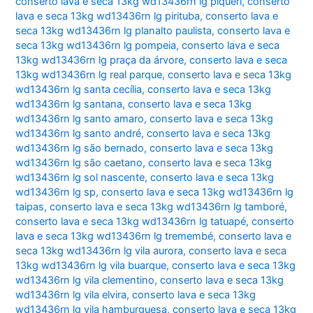
conserto lava e seca 13kg wd13436rn lg piqueri
,
conserto
lava e seca 13kg wd13436rn lg pirituba
,
conserto lava e
seca 13kg wd13436rn lg planalto paulista
,
conserto lava e
seca 13kg wd13436rn lg pompeia
,
conserto lava e seca
13kg wd13436rn lg praça da árvore
,
conserto lava e seca
13kg wd13436rn lg real parque
,
conserto lava e seca 13kg
wd13436rn lg santa cecília
,
conserto lava e seca 13kg
wd13436rn lg santana
,
conserto lava e seca 13kg
wd13436rn lg santo amaro
,
conserto lava e seca 13kg
wd13436rn lg santo andré
,
conserto lava e seca 13kg
wd13436rn lg são bernado
,
conserto lava e seca 13kg
wd13436rn lg são caetano
,
conserto lava e seca 13kg
wd13436rn lg sol nascente
,
conserto lava e seca 13kg
wd13436rn lg sp
,
conserto lava e seca 13kg wd13436rn lg
taipas
,
conserto lava e seca 13kg wd13436rn lg tamboré
,
conserto lava e seca 13kg wd13436rn lg tatuapé
,
conserto
lava e seca 13kg wd13436rn lg tremembé
,
conserto lava e
seca 13kg wd13436rn lg vila aurora
,
conserto lava e seca
13kg wd13436rn lg vila buarque
,
conserto lava e seca 13kg
wd13436rn lg vila clementino
,
conserto lava e seca 13kg
wd13436rn lg vila elvira
,
conserto lava e seca 13kg
wd13436rn lg vila hamburguesa
,
conserto lava e seca 13kg