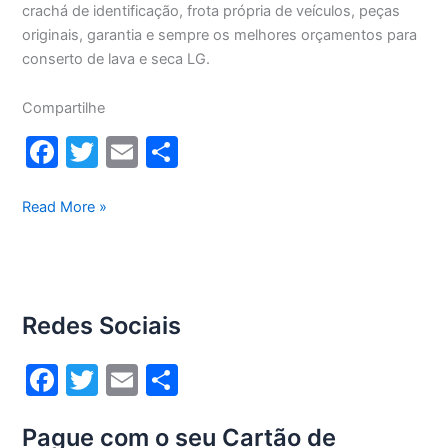
crachá de identificação, frota própria de veículos, peças
originais, garantia e sempre os melhores orçamentos para
conserto de lava e seca LG.
Compartilhe
F
T
E
S
a
w
m
h
c
itt
ai
ar
Conserto
Read More »
lava
e
er
l
e
e
b
seca
o
Lg
Redes Sociais
13Kg
o
WD13436RN(A)
k
F
T
E
S
a
w
m
h
Pague com o seu Cartão de
c
itt
ai
ar