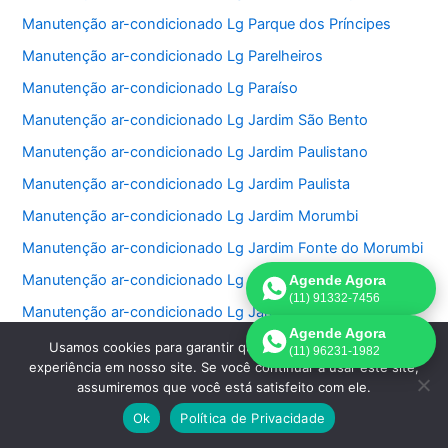
Manutenção ar-condicionado Lg Parque dos Príncipes
Manutenção ar-condicionado Lg Parelheiros
Manutenção ar-condicionado Lg Paraíso
Manutenção ar-condicionado Lg Jardim São Bento
Manutenção ar-condicionado Lg Jardim Paulistano
Manutenção ar-condicionado Lg Jardim Paulista
Manutenção ar-condicionado Lg Jardim Morumbi
Manutenção ar-condicionado Lg Jardim Fonte do Morumbi
Manutenção ar-condicionado Lg Jardim Europa
Agende Agora
(11) 91332-7456
Manutenção ar-condicionado Lg Jardim das Perdizes
Agende Agora
Manutenção ar-condicionado Lg Jardim das Acacias
Usamos cookies para garantir que oferecemos a melhor
(11) 96231-1982
experiência em nosso site. Se você continuar a usar este site,
Manutenção ar-condicionado Lg Jardim da Saúde
assumiremos que você está satisfeito com ele.
Manutenção ar-condicionado Lg Jardim Bonfiglioli
Ok
Política de Privacidade
Manutenção ar-condicionado Lg Jardim Ângela