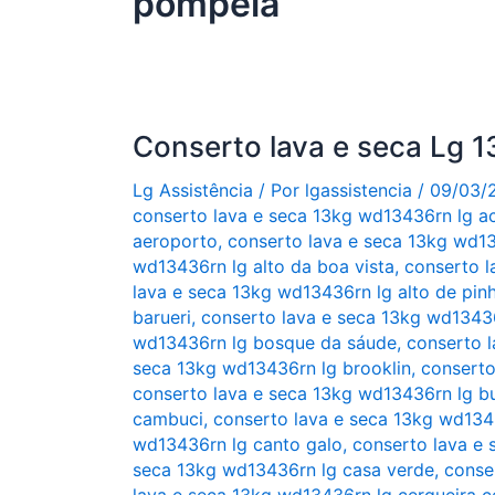
pompeia
Conserto lava e seca Lg
Lg Assistência
/ Por
lgassistencia
/
09/03/
conserto lava e seca 13kg wd13436rn lg a
aeroporto
,
conserto lava e seca 13kg wd13
wd13436rn lg alto da boa vista
,
conserto l
lava e seca 13kg wd13436rn lg alto de pinh
barueri
,
conserto lava e seca 13kg wd13436
wd13436rn lg bosque da sáude
,
conserto l
seca 13kg wd13436rn lg brooklin
,
conserto
conserto lava e seca 13kg wd13436rn lg b
cambuci
,
conserto lava e seca 13kg wd134
wd13436rn lg canto galo
,
conserto lava e 
seca 13kg wd13436rn lg casa verde
,
conse
lava e seca 13kg wd13436rn lg cerqueira c