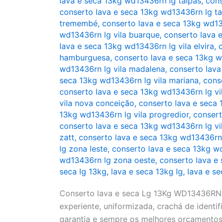
lava e seca 13kg wd13436rn lg taipas
,
cons
conserto lava e seca 13kg wd13436rn lg t
tremembé
,
conserto lava e seca 13kg wd13
wd13436rn lg vila buarque
,
conserto lava 
lava e seca 13kg wd13436rn lg vila elvira
,
hamburguesa
,
conserto lava e seca 13kg w
wd13436rn lg vila madalena
,
conserto lava
seca 13kg wd13436rn lg vila mariana
,
cons
conserto lava e seca 13kg wd13436rn lg vi
vila nova conceição
,
conserto lava e seca 
13kg wd13436rn lg vila progredior
,
consert
conserto lava e seca 13kg wd13436rn lg vi
zatt
,
conserto lava e seca 13kg wd13436rn l
lg zona leste
,
conserto lava e seca 13kg w
wd13436rn lg zona oeste
,
conserto lava e
seca lg 13kg
,
lava e seca 13kg lg
,
lava e s
Conserto lava e seca Lg 13Kg WD13436RN(A
experiente, uniformizada, crachá de identifi
garantia e sempre os melhores orçamentos