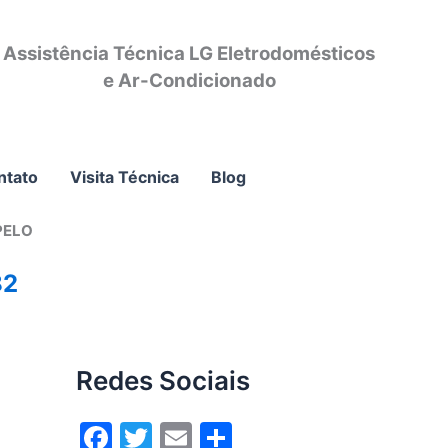
Assistência Técnica LG Eletrodomésticos
e Ar-Condicionado
ntato
Visita Técnica
Blog
PELO
82
Redes Sociais
F
T
E
S