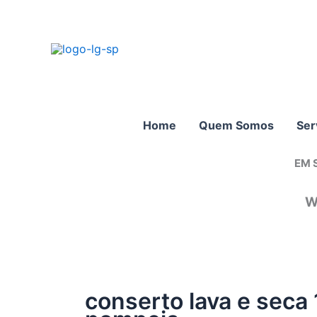
Ir
para
o
conteúdo
Home
Quem Somos
Ser
EM 
W
conserto lava e seca