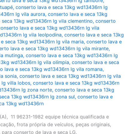
erto lava e seca 13kg wd13436rn lg tamboré
,
atuapé
,
conserto lava e seca 13kg wd13436rn lg
436rn lg vila aurora
,
conserto lava e seca 13kg
e seca 13kg wd13436rn lg vila clementino
,
conserto
conserto lava e seca 13kg wd13436rn lg vila
d13436rn lg vila leolpodina
,
conserto lava e seca 13kg
 e seca 13kg wd13436rn lg vila maria
,
conserto lava e
erto lava e seca 13kg wd13436rn lg vila mirante
,
la mutinga
,
conserto lava e seca 13kg wd13436rn lg
13kg wd13436rn lg vila olímpia
,
conserto lava e seca
o lava e seca 13kg wd13436rn lg vila romana
,
la sonia
,
conserto lava e seca 13kg wd13436rn lg vila
g villa lobos
,
conserto lava e seca 13kg wd13436rn
d13436rn lg zona norte
,
conserto lava e seca 13kg
 seca 13kg wd13436rn lg zona sul
,
conserto lava e
eca 13kg wd13436rn
), 11 96231-1982 equipe técnica qualificada e
cação, frota própria de veículos, peças originais,
 para conserto de lava e seca LG.