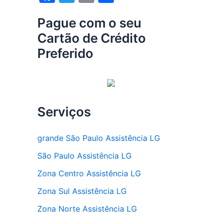
a
w
m
h
Pague com o seu
c
itt
ai
ar
Cartão de Crédito
e
er
l
e
Preferido
b
o
o
k
Serviços
grande São Paulo Assistência LG
São Paulo Assistência LG
Zona Centro Assistência LG
Zona Sul Assistência LG
Zona Norte Assistência LG