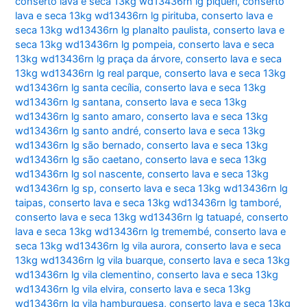
conserto lava e seca 13kg wd13436rn lg piqueri
,
conserto
lava e seca 13kg wd13436rn lg pirituba
,
conserto lava e
seca 13kg wd13436rn lg planalto paulista
,
conserto lava e
seca 13kg wd13436rn lg pompeia
,
conserto lava e seca
13kg wd13436rn lg praça da árvore
,
conserto lava e seca
13kg wd13436rn lg real parque
,
conserto lava e seca 13kg
wd13436rn lg santa cecília
,
conserto lava e seca 13kg
wd13436rn lg santana
,
conserto lava e seca 13kg
wd13436rn lg santo amaro
,
conserto lava e seca 13kg
wd13436rn lg santo andré
,
conserto lava e seca 13kg
wd13436rn lg são bernado
,
conserto lava e seca 13kg
wd13436rn lg são caetano
,
conserto lava e seca 13kg
wd13436rn lg sol nascente
,
conserto lava e seca 13kg
wd13436rn lg sp
,
conserto lava e seca 13kg wd13436rn lg
taipas
,
conserto lava e seca 13kg wd13436rn lg tamboré
,
conserto lava e seca 13kg wd13436rn lg tatuapé
,
conserto
lava e seca 13kg wd13436rn lg tremembé
,
conserto lava e
seca 13kg wd13436rn lg vila aurora
,
conserto lava e seca
13kg wd13436rn lg vila buarque
,
conserto lava e seca 13kg
wd13436rn lg vila clementino
,
conserto lava e seca 13kg
wd13436rn lg vila elvira
,
conserto lava e seca 13kg
wd13436rn lg vila hamburguesa
,
conserto lava e seca 13kg