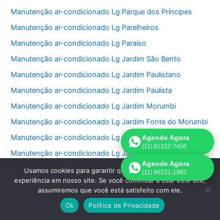
Manutenção ar-condicionado Lg Parque dos Príncipes
Manutenção ar-condicionado Lg Parelheiros
Manutenção ar-condicionado Lg Paraíso
Manutenção ar-condicionado Lg Jardim São Bento
Manutenção ar-condicionado Lg Jardim Paulistano
Manutenção ar-condicionado Lg Jardim Paulista
Manutenção ar-condicionado Lg Jardim Morumbi
Manutenção ar-condicionado Lg Jardim Fonte do Morumbi
Manutenção ar-condicionado Lg Jardim Europa
Agende Agora
(11) 91332-7456
Manutenção ar-condicionado Lg Jardim das Perdizes
Agende Agora
Manutenção ar-condicionado Lg Jardim das Acacias
Usamos cookies para garantir que oferecemos a melhor
(11) 96231-1982
experiência em nosso site. Se você continuar a usar este site,
Manutenção ar-condicionado Lg Jardim da Saúde
assumiremos que você está satisfeito com ele.
Manutenção ar-condicionado Lg Jardim Bonfiglioli
Ok
Política de Privacidade
Manutenção ar-condicionado Lg Jardim Ângela