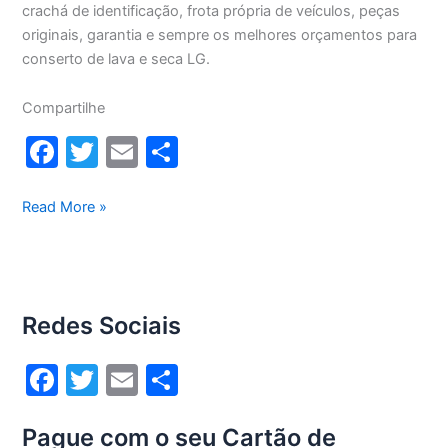
crachá de identificação, frota própria de veículos, peças
originais, garantia e sempre os melhores orçamentos para
conserto de lava e seca LG.
Compartilhe
F
T
E
S
a
w
m
h
c
itt
ai
ar
Conserto
Read More »
lava
e
er
l
e
e
b
seca
o
Lg
Redes Sociais
13Kg
o
WD13436RN(A)
k
F
T
E
S
a
w
m
h
Pague com o seu Cartão de
c
itt
ai
ar