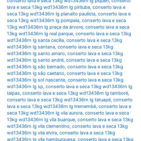
conserto lava e seca 13kg wd13436rn lg piqueri
,
conserto
lava e seca 13kg wd13436rn lg pirituba
,
conserto lava e
seca 13kg wd13436rn lg planalto paulista
,
conserto lava e
seca 13kg wd13436rn lg pompeia
,
conserto lava e seca
13kg wd13436rn lg praça da árvore
,
conserto lava e seca
13kg wd13436rn lg real parque
,
conserto lava e seca 13kg
wd13436rn lg santa cecília
,
conserto lava e seca 13kg
wd13436rn lg santana
,
conserto lava e seca 13kg
wd13436rn lg santo amaro
,
conserto lava e seca 13kg
wd13436rn lg santo andré
,
conserto lava e seca 13kg
wd13436rn lg são bernado
,
conserto lava e seca 13kg
wd13436rn lg são caetano
,
conserto lava e seca 13kg
wd13436rn lg sol nascente
,
conserto lava e seca 13kg
wd13436rn lg sp
,
conserto lava e seca 13kg wd13436rn lg
taipas
,
conserto lava e seca 13kg wd13436rn lg tamboré
,
conserto lava e seca 13kg wd13436rn lg tatuapé
,
conserto
lava e seca 13kg wd13436rn lg tremembé
,
conserto lava e
seca 13kg wd13436rn lg vila aurora
,
conserto lava e seca
13kg wd13436rn lg vila buarque
,
conserto lava e seca 13kg
wd13436rn lg vila clementino
,
conserto lava e seca 13kg
wd13436rn lg vila elvira
,
conserto lava e seca 13kg
wd13436rn lg vila hamburguesa
,
conserto lava e seca 13kg