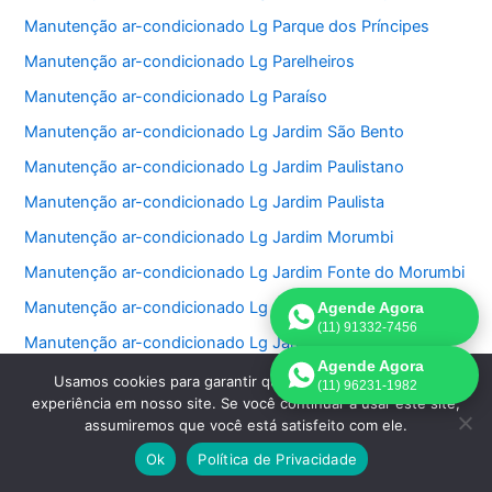
Manutenção ar-condicionado Lg Parque dos Príncipes
Manutenção ar-condicionado Lg Parelheiros
Manutenção ar-condicionado Lg Paraíso
Manutenção ar-condicionado Lg Jardim São Bento
Manutenção ar-condicionado Lg Jardim Paulistano
Manutenção ar-condicionado Lg Jardim Paulista
Manutenção ar-condicionado Lg Jardim Morumbi
Manutenção ar-condicionado Lg Jardim Fonte do Morumbi
Manutenção ar-condicionado Lg Jardim Europa
Agende Agora
(11) 91332-7456
Manutenção ar-condicionado Lg Jardim das Perdizes
Agende Agora
Manutenção ar-condicionado Lg Jardim das Acacias
Usamos cookies para garantir que oferecemos a melhor
(11) 96231-1982
experiência em nosso site. Se você continuar a usar este site,
Manutenção ar-condicionado Lg Jardim da Saúde
assumiremos que você está satisfeito com ele.
Manutenção ar-condicionado Lg Jardim Bonfiglioli
Ok
Política de Privacidade
Manutenção ar-condicionado Lg Jardim Ângela