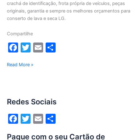
crachá de identificação, frota própria de veículos, peças
originais, garantia e sempre os melhores orçamentos para
conserto de lava e seca LG.
Compartilhe
F
T
E
S
a
w
m
h
c
itt
ai
ar
Conserto
Read More »
lava
e
er
l
e
e
b
seca
o
Lg
Redes Sociais
13Kg
o
WD13436RN(A)
k
F
T
E
S
a
w
m
h
Pague com o seu Cartão de
c
itt
ai
ar