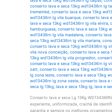
lava e seca 13kg wd13436rn lg taipas
,
cons
conserto lava e seca 13kg wd13436rn lg t
tremembé
,
conserto lava e seca 13kg wd13
wd13436rn lg vila buarque
,
conserto lava 
lava e seca 13kg wd13436rn lg vila elvira
,
hamburguesa
,
conserto lava e seca 13kg w
wd13436rn lg vila madalena
,
conserto lava
seca 13kg wd13436rn lg vila mariana
,
cons
conserto lava e seca 13kg wd13436rn lg vi
vila nova conceição
,
conserto lava e seca 
13kg wd13436rn lg vila progredior
,
consert
conserto lava e seca 13kg wd13436rn lg vi
zatt
,
conserto lava e seca 13kg wd13436rn l
lg zona leste
,
conserto lava e seca 13kg w
wd13436rn lg zona oeste
,
conserto lava e
seca lg 13kg
,
lava e seca 13kg lg
,
lava e s
Conserto lava e seca Lg 13Kg WD13436RN(A
experiente, uniformizada, crachá de identifi
garantia e sempre os melhores orçamentos