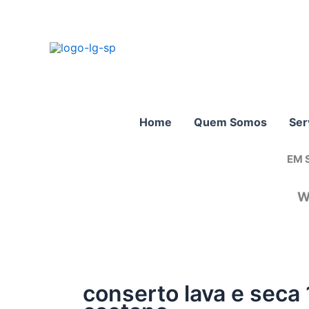
Ir
para
o
conteúdo
Home
Quem Somos
Ser
EM 
W
conserto lava e seca