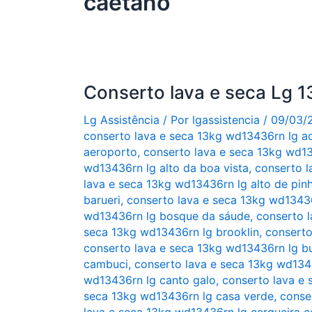
caetano
Conserto lava e seca Lg
Lg Assistência
/ Por
lgassistencia
/
09/03/
conserto lava e seca 13kg wd13436rn lg a
aeroporto
,
conserto lava e seca 13kg wd13
wd13436rn lg alto da boa vista
,
conserto l
lava e seca 13kg wd13436rn lg alto de pinh
barueri
,
conserto lava e seca 13kg wd13436
wd13436rn lg bosque da sáude
,
conserto l
seca 13kg wd13436rn lg brooklin
,
conserto
conserto lava e seca 13kg wd13436rn lg b
cambuci
,
conserto lava e seca 13kg wd134
wd13436rn lg canto galo
,
conserto lava e 
seca 13kg wd13436rn lg casa verde
,
conse
lava e seca 13kg wd13436rn lg cerqueira c