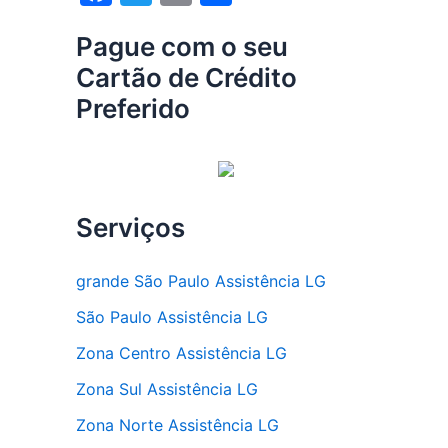
a
w
m
h
Pague com o seu
c
itt
ai
ar
Cartão de Crédito
e
er
l
e
Preferido
b
o
o
k
Serviços
grande São Paulo Assistência LG
São Paulo Assistência LG
Zona Centro Assistência LG
Zona Sul Assistência LG
Zona Norte Assistência LG