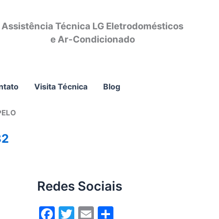
Assistência Técnica LG Eletrodomésticos
e Ar-Condicionado
ntato
Visita Técnica
Blog
PELO
82
Redes Sociais
F
T
E
S