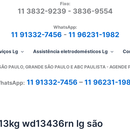
Fixo:
11 3832-9239 - 3836-9554
WhatsApp:
11 91332-7456
-
11 96231-1982
viços Lg
Assistência eletrodomésticos Lg
Co
SÃO PAULO, GRANDE SÃO PAULO E ABC PAULISTA - A
GENDE 
11 91332-7456
–
11 96231-19
hatsApp:
 13kg wd13436rn lg são