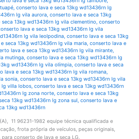
erto lava e seca 13kg wd13436rn lg tamboré
,
atuapé
,
conserto lava e seca 13kg wd13436rn lg
436rn lg vila aurora
,
conserto lava e seca 13kg
e seca 13kg wd13436rn lg vila clementino
,
conserto
conserto lava e seca 13kg wd13436rn lg vila
d13436rn lg vila leolpodina
,
conserto lava e seca 13kg
 e seca 13kg wd13436rn lg vila maria
,
conserto lava e
erto lava e seca 13kg wd13436rn lg vila mirante
,
la mutinga
,
conserto lava e seca 13kg wd13436rn lg
13kg wd13436rn lg vila olímpia
,
conserto lava e seca
o lava e seca 13kg wd13436rn lg vila romana
,
la sonia
,
conserto lava e seca 13kg wd13436rn lg vila
g villa lobos
,
conserto lava e seca 13kg wd13436rn
d13436rn lg zona norte
,
conserto lava e seca 13kg
 seca 13kg wd13436rn lg zona sul
,
conserto lava e
eca 13kg wd13436rn
), 11 96231-1982 equipe técnica qualificada e
cação, frota própria de veículos, peças originais,
 para conserto de lava e seca LG.