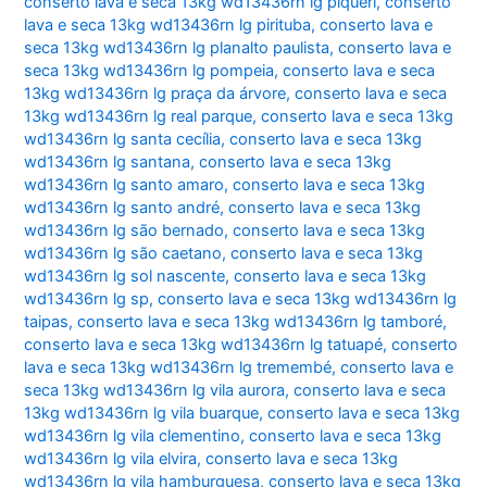
conserto lava e seca 13kg wd13436rn lg piqueri
,
conserto
lava e seca 13kg wd13436rn lg pirituba
,
conserto lava e
seca 13kg wd13436rn lg planalto paulista
,
conserto lava e
seca 13kg wd13436rn lg pompeia
,
conserto lava e seca
13kg wd13436rn lg praça da árvore
,
conserto lava e seca
13kg wd13436rn lg real parque
,
conserto lava e seca 13kg
wd13436rn lg santa cecília
,
conserto lava e seca 13kg
wd13436rn lg santana
,
conserto lava e seca 13kg
wd13436rn lg santo amaro
,
conserto lava e seca 13kg
wd13436rn lg santo andré
,
conserto lava e seca 13kg
wd13436rn lg são bernado
,
conserto lava e seca 13kg
wd13436rn lg são caetano
,
conserto lava e seca 13kg
wd13436rn lg sol nascente
,
conserto lava e seca 13kg
wd13436rn lg sp
,
conserto lava e seca 13kg wd13436rn lg
taipas
,
conserto lava e seca 13kg wd13436rn lg tamboré
,
conserto lava e seca 13kg wd13436rn lg tatuapé
,
conserto
lava e seca 13kg wd13436rn lg tremembé
,
conserto lava e
seca 13kg wd13436rn lg vila aurora
,
conserto lava e seca
13kg wd13436rn lg vila buarque
,
conserto lava e seca 13kg
wd13436rn lg vila clementino
,
conserto lava e seca 13kg
wd13436rn lg vila elvira
,
conserto lava e seca 13kg
wd13436rn lg vila hamburguesa
,
conserto lava e seca 13kg