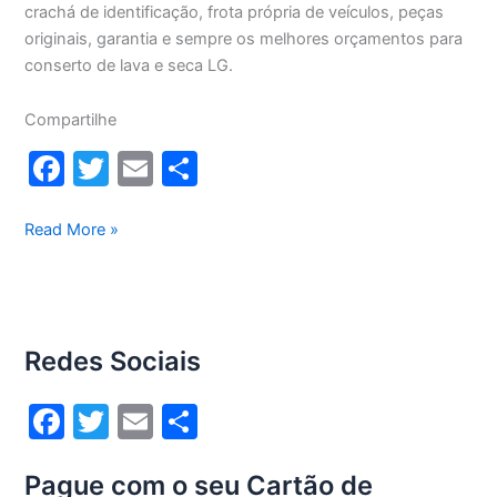
crachá de identificação, frota própria de veículos, peças
originais, garantia e sempre os melhores orçamentos para
conserto de lava e seca LG.
Compartilhe
F
T
E
S
a
w
m
h
c
itt
ai
ar
Conserto
Read More »
lava
e
er
l
e
e
b
seca
o
Lg
Redes Sociais
13Kg
o
WD13436RN(A)
k
F
T
E
S
a
w
m
h
Pague com o seu Cartão de
c
itt
ai
ar