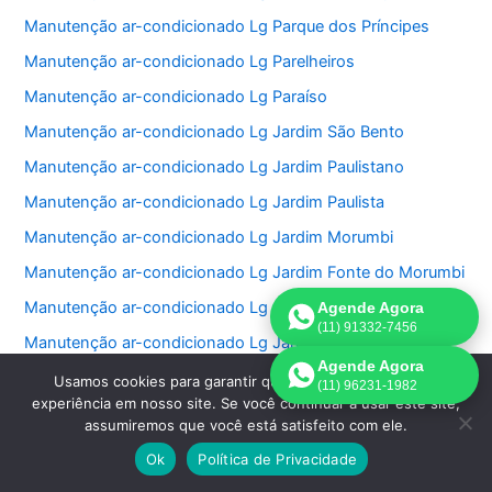
Manutenção ar-condicionado Lg Parque dos Príncipes
Manutenção ar-condicionado Lg Parelheiros
Manutenção ar-condicionado Lg Paraíso
Manutenção ar-condicionado Lg Jardim São Bento
Manutenção ar-condicionado Lg Jardim Paulistano
Manutenção ar-condicionado Lg Jardim Paulista
Manutenção ar-condicionado Lg Jardim Morumbi
Manutenção ar-condicionado Lg Jardim Fonte do Morumbi
Manutenção ar-condicionado Lg Jardim Europa
Agende Agora
(11) 91332-7456
Manutenção ar-condicionado Lg Jardim das Perdizes
Agende Agora
Manutenção ar-condicionado Lg Jardim das Acacias
Usamos cookies para garantir que oferecemos a melhor
(11) 96231-1982
experiência em nosso site. Se você continuar a usar este site,
Manutenção ar-condicionado Lg Jardim da Saúde
assumiremos que você está satisfeito com ele.
Manutenção ar-condicionado Lg Jardim Bonfiglioli
Ok
Política de Privacidade
Manutenção ar-condicionado Lg Jardim Ângela