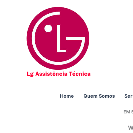
Ir
para
o
conteúdo
Home
Quem Somos
Ser
EM 
W