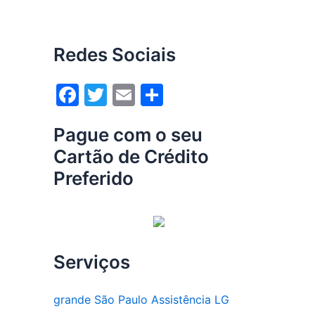
Redes Sociais
F
T
E
S
a
w
m
h
Pague com o seu
c
itt
ai
ar
Cartão de Crédito
e
er
l
e
Preferido
b
o
o
k
Serviços
grande São Paulo Assistência LG