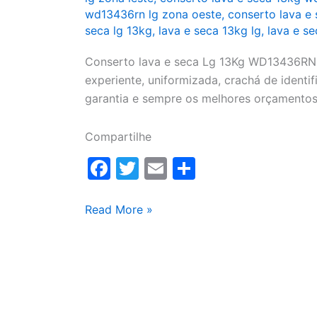
wd13436rn lg zona oeste
,
conserto lava e
seca lg 13kg
,
lava e seca 13kg lg
,
lava e s
Conserto lava e seca Lg 13Kg WD13436RN(A
experiente, uniformizada, crachá de identifi
garantia e sempre os melhores orçamentos
Compartilhe
F
T
E
S
a
w
m
h
c
itt
ai
ar
Conserto
Read More »
lava
e
er
l
e
e
b
seca
o
Lg
o
13Kg